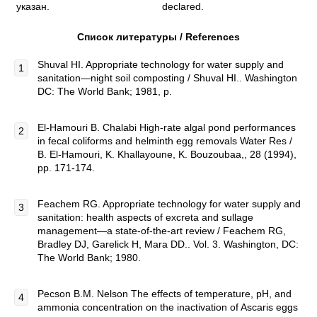
указан.
declared.
Список литературы / References
Shuval HI. Appropriate technology for water supply and
sanitation—night soil composting / Shuval HI.. Washington
DC: The World Bank; 1981, p.
El-Hamouri B. Chalabi High-rate algal pond performances
in fecal coliforms and helminth egg removals Water Res /
B. El-Hamouri, K. Khallayoune, K. Bouzoubaa,, 28 (1994),
pp. 171-174.
Feachem RG. Appropriate technology for water supply and
sanitation: health aspects of excreta and sullage
management—a state-of-the-art review / Feachem RG,
Bradley DJ, Garelick H, Mara DD.. Vol. 3. Washington, DC:
The World Bank; 1980.
Pecson B.M. Nelson The effects of temperature, pH, and
ammonia concentration on the inactivation of Ascaris eggs