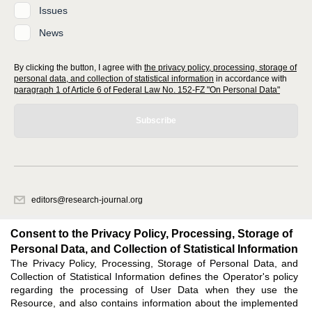
Issues
News
By clicking the button, I agree with
the privacy policy, processing, storage of
personal data, and collection of statistical information
in accordance with
paragraph 1 of Article 6 of Federal Law No. 152-FZ "On Personal Data"
Subscribe
editors@research-journal.org
620066, Sverdlovsk region, Yekaterinburg, st. Akademicheskaya, 11A,
office 1
Consent to the Privacy Policy, Processing, Storage of
Personal Data, and Collection of Statistical Information
The Privacy Policy, Processing, Storage of Personal Data, and
Feedback
Collection of Statistical Information defines the Operator's policy
regarding the processing of User Data when they use the
Resource, and also contains information about the implemented