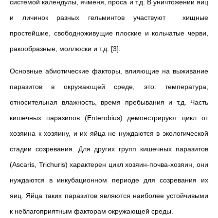
системой календулы, ячменя, проса и т.д. В уничтожении яиц
и личинок разных гельминтов участвуют хищные
простейшие, свободноживущие плоские и кольчатые черви,
ракообразные, моллюски и т.д. [3].
Основные абиотические факторы, влияющие на выживание
паразитов в окружающей среде, это: температура,
относительная влажность, время пребывания и т.д. Часть
кишечных паразиnов (Enterobius) демонстрируют цикл от
хозяина к хозяину, и их яйца не нуждаются в экологической
стадии созревания. Для других групп кишечных паразитов
(Ascaris, Trichuris) характерен цикл хозяин-почва-хозяин, они
нуждаются в инкубационном периоде для созревания их
яиц. Яйца таких паразитов являются наиболее устойчивыми
к неблагоприятным факторам окружающей среды.