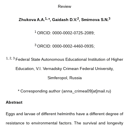
Review
1,
2
3
Zhukova A.A.
*, Gaidash D.V.
, Smirnova S.N.
1
ORCID: 0000-0002-0725-2089;
3
ORCID: 0000-0002-4460-0935;
1, 2, 3
Federal State Autonomous Educational Institution of Higher
Education, V.I. Vernadsky Crimean Federal University,
Simferopol, Russia
* Corresponding author (anna_crimea09[at]mail.ru)
Abstract
Eggs and larvae of different helminths have a different degree of
resistance to environmental factors. The survival and longevity