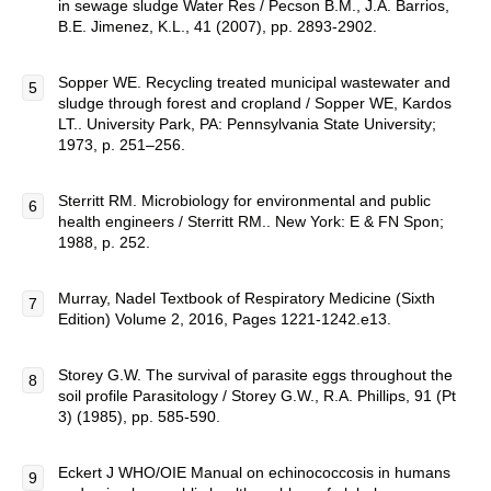
in sewage sludge Water Res / Pecson B.M., J.A. Barrios,
B.E. Jimenez, K.L., 41 (2007), pp. 2893-2902.
Sopper WE. Recycling treated municipal wastewater and
sludge through forest and cropland / Sopper WE, Kardos
LT.. University Park, PA: Pennsylvania State University;
1973, p. 251–256.
Sterritt RM. Microbiology for environmental and public
health engineers / Sterritt RM.. New York: E & FN Spon;
1988, p. 252.
Murray, Nadel Textbook of Respiratory Medicine (Sixth
Edition) Volume 2, 2016, Pages 1221-1242.e13.
Storey G.W. The survival of parasite eggs throughout the
soil profile Parasitology / Storey G.W., R.A. Phillips, 91 (Pt
3) (1985), pp. 585-590.
Eckert J WHO/OIE Manual on echinococcosis in humans