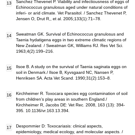
Sanchez Thevenet P. Viability and infectiousness of eggs of
Echinococcus granulosus aged under natural conditions of
inferi- or arid climate. Vet Parasitol. / Sanchez Thevenet P,
Jensen O, Drut R,, et al. 2005;133(1):71–78.
Sweatman GK. Survival of Echinococcus granulosus and
Taenia hydatigena eggs in two extreme climatic regions of
New Zealand. / Sweatman GK, Williams RJ. Res Vet Sci.
1963;4(2):199–216.
Ilsoe B. A study on the survival of Taenia saginata eggs on
soil in Denmark./ Ilsoe B, Kyvsgaard NC, Nansen P,
Henriksen SA. Acta Vet Scand. 1990;31(2):153–8.
Kirchheimer R. Toxocara species egg contamination of soil
from children’s play areas in southern England./
Kirchheimer R, Jacobs DE: Vet Rec. 2008, 163 (13): 394-
395. 10.1136/vr.163.13.394.
Despommier D: Toxocariasis: clinical aspects,
epidemiology, medical ecology, and molecular aspects. /