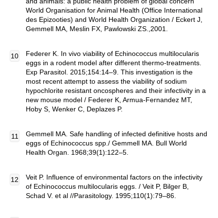
and animals: a public health problem of global concern
World Organisation for Animal Health (Office International
des Epizooties) and World Health Organization / Eckert J,
Gemmell MA, Meslin FX, Pawlowski ZS.,2001.
Federer K. In vivo viability of Echinococcus multilocularis
eggs in a rodent model after different thermo-treatments.
Exp Parasitol. 2015;154:14–9. This investigation is the
most recent attempt to assess the viability of sodium
hypochlorite resistant oncospheres and their infectivity in a
new mouse model / Federer K, Armua-Fernandez MT,
Hoby S, Wenker C, Deplazes P.
Gemmell MA. Safe handling of infected definitive hosts and
eggs of Echinococcus spp./ Gemmell MA. Bull World
Health Organ. 1968;39(1):122–5.
Veit P. Influence of environmental factors on the infectivity
of Echinococcus multilocularis eggs. / Veit P, Bilger B,
Schad V. et al //Parasitology. 1995;110(1):79–86.