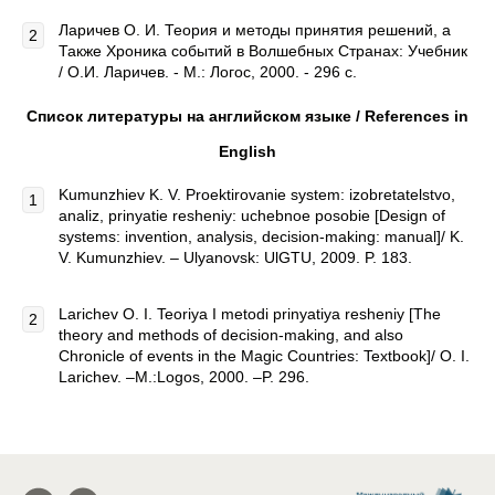
Ларичев О. И. Теория и методы принятия решений, а
Также Хроника событий в Волшебных Странах: Учебник
/ О.И. Ларичев. - М.: Логос, 2000. - 296 с.
Список литературы на английском языке / References in
English
Kumunzhiev K. V. Proektirovanie system: izobretatelstvo,
analiz, prinyatie resheniy: uchebnoe posobie [Design of
systems: invention, analysis, decision-making: manual]/ K.
V. Kumunzhiev. – Ulyanovsk: UlGTU, 2009. P. 183.
Larichev O. I. Teoriya I metodi prinyatiya resheniy [The
theory and methods of decision-making, and also
Chronicle of events in the Magic Countries: Textbook]/ O. I.
Larichev. –M.:Logos, 2000. –P. 296.