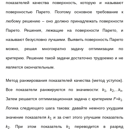
показателей качества поверхность, которую и называют
поверхностью Парето. Поэтому основное требование к
любому решению – оно должно принадлежать поверхности
Парето. Решения, лежащие на поверхности Парето, и
называют безусловно лучшими. Выявить поверхность Парето
можно, решая многократно задачу оптимизации по
критерию. Решение такой задачи достаточно трудоемко и не
является окончательным.
Метод ранжирования показателей качества (метод уступок).
Все показатели ранжируются по значимости:
k
,
k
,...
k
.
1
2
n
Затем решается оптимизационная задача с критерием
F
=
k
.
1
Логика следующего шага такова: давайте немного ухудшим
значение показателя
k
и за счет этого улучшим показатель
1
k
. При этом показатель
k
переводится в разряд
2
1