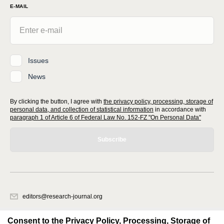
E-MAIL
Issues
News
By clicking the button, I agree with
the privacy policy, processing, storage of
personal data, and collection of statistical information
in accordance with
paragraph 1 of Article 6 of Federal Law No. 152-FZ "On Personal Data"
Subscribe
editors@research-journal.org
620066, Sverdlovsk region, Yekaterinburg, st. Akademicheskaya, 11A,
office 1
Consent to the Privacy Policy, Processing, Storage of