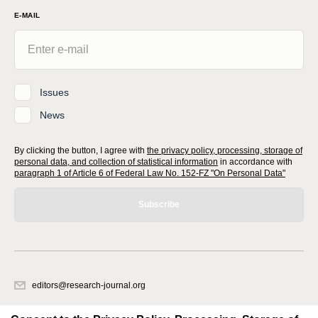
E-MAIL
Issues
News
By clicking the button, I agree with
the privacy policy, processing, storage of
personal data, and collection of statistical information
in accordance with
paragraph 1 of Article 6 of Federal Law No. 152-FZ "On Personal Data"
Subscribe
editors@research-journal.org
620066, Sverdlovsk region, Yekaterinburg, st. Akademicheskaya, 11A,
office 1