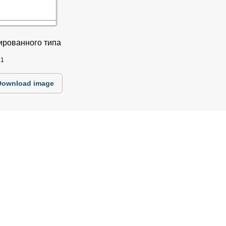
ированного типа
.1
Download image