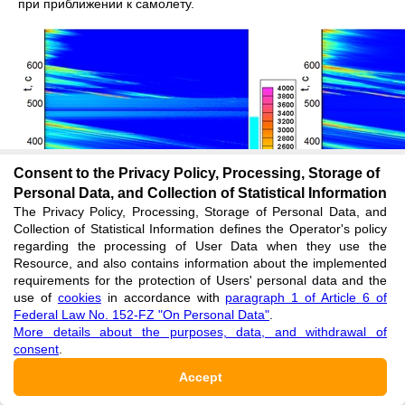
при приближении к самолету.
Consent to the Privacy Policy, Processing, Storage of
Personal Data, and Collection of Statistical Information
The Privacy Policy, Processing, Storage of Personal Data, and
Collection of Statistical Information defines the Operator's policy
regarding the processing of User Data when they use the
Resource, and also contains information about the implemented
requirements for the protection of Users' personal data and the
use of
cookies
in accordance with
paragraph 1 of Article 6 of
Federal Law No. 152-FZ "On Personal Data"
.
More details about the purposes, data, and withdrawal of
consent
.
Рис. 6 – Распределение интенсивности для зоны 3 (слева).
Accept
Панель справа – интенсивность в канале кросс-поляризации.