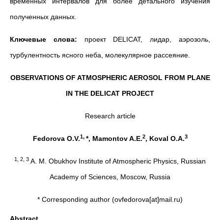
временных интервалов для более детального изучения
полученных данных.
Ключевые слова:
проект DELICAT, лидар, аэрозоль,
турбулентность ясного неба, молекулярное рассеяние.
OBSERVATIONS OF ATMOSPHERIC AEROSOL FROM PLANE
IN THE DELICAT PROJECT
Research article
1,
2
3
Fedorova O.V.
*, Mamontov A.E.
, Koval O.A.
1, 2, 3
A. M. Obukhov Institute of Atmospheric Physics, Russian
Academy of Sciences, Moscow, Russia
* Corresponding author (ovfedorova[at]mail.ru)
Abstract