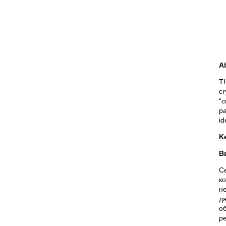
A
Th
cr
“c
pa
id
K
В
С
к
н
д
о
р