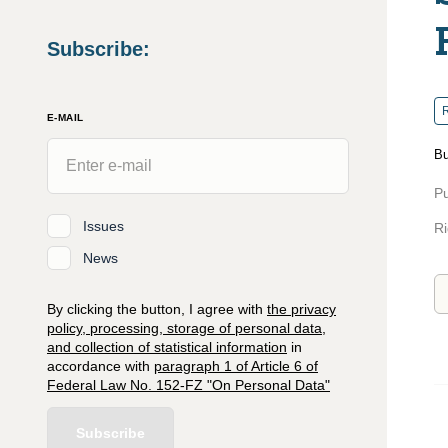
Subscribe
:
R
E-MAIL
Bu
Pu
Issues
Ri
News
By clicking the button, I agree with
the privacy
policy, processing, storage of personal data,
and collection of statistical information
in
accordance with
paragraph 1 of Article 6 of
Federal Law No. 152-FZ "On Personal Data"
Subscribe