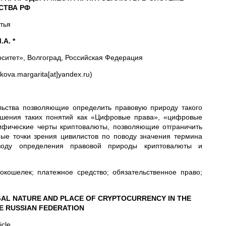
СТВА РФ
тья
А. *
ситет», Волгоград, Российская Федерация
ova.margarita[at]yandex.ru)
льства позволяющие определить правовую природу такого
ношения таких понятий как «Цифровые права», «цифровые
ифические черты криптовалюты, позволяющие отграничить
ные точки зрения цивилистов по поводу значения термина
оводу определения правовой природы криптовалюты и
токошелек; платежное средство; обязательственное право;
GAL NATURE AND PLACE OF CRYPTOCURRENCY IN THE
E RUSSIAN FEDERATION
icle