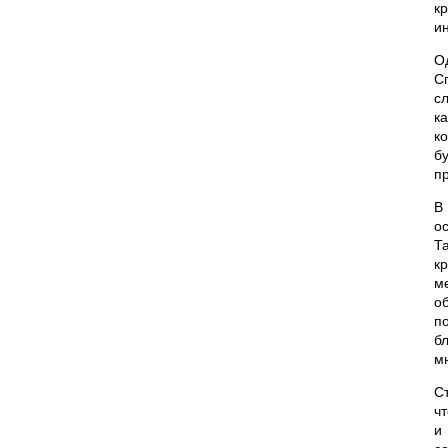
к
и
О
С
с
к
к
б
п
В
о
Т
к
м
о
п
б
м
С
ч
и