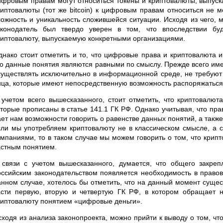
ифровым правам могут относиться токены и криптовалюты, выпуск
риптовалюты (тот же bitcoin) к цифровым правам относиться не м
ложность и уникальность сложившейся ситуации. Исходя из чего,
аконодатель был твердо уверен в том, что впоследствии бу
риптовалюту, выпускаемую конкретными организациями.
днако стоит отметить и то, что цифровые права и криптовалюта 
то данные понятия являются равными по смыслу. Прежде всего имее
существлять исключительно в информационной среде, не требуют
ица, которые имеют непосредственную возможность распоряжатьс
 учетом всего вышесказанного, стоит отметить, что криптовалю
оторые прописаны в статье 141.1 ГК РФ. Однако учитывая, что пр
ает нам возможности говорить о равенстве данных понятий, а такж
сли мы употребляем криптовалюту не в классическом смысле, а с
омпаниями, то в таком случае мы можем говорить о том, что кри
астным понятием.
 связи с учетом вышесказанного, думается, что общего закре
оссийским законодательством появляется необходимость в правов
анном случае, хотелось бы отметить, что на данный момент сущес
асти первую, вторую и четвертую ГК РФ, в котором обращает н
риптовалюту понятием «цифровые деньги».
сходя из анализа законопроекта, можно прийти к выводу о том, чт