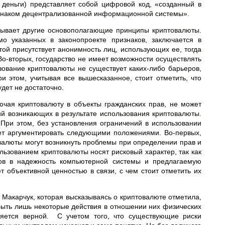
 деньги) представляет собой цифровой код, «созданный в
знаком децентрализованной информационной системы».
крывает другие основополагающие принципы криптовалюты.
мо указанных в законопроекте признаков, заключается в
ой присутствует анонимность лиц, использующих ее, тогда
Во-вторых, государство не имеет возможности осуществлять
зование криптовалюты не существует каких-либо барьеров,
и этом, учитывая все вышесказанное, стоит отметить, что
дет не достаточно.
лючая криптовалюту в объекты гражданских прав, не может
й возникающих в результате использования криптовалюты.
 При этом, без установления ограничений в использовании
ует аргументировать следующими положениями. Во-первых,
валюты могут возникнуть проблемы при определении прав и
льзованием криптовалюты носят рисковый характер, так как
ов в надежность компьютерной системы и предлагаемую
т объективной ценностью в связи, с чем стоит отметить их
. Макарчук, которая высказываясь о криптовалюте отметила,
быть лишь некоторые действия в отношении них физических
вляется верной. С учетом того, что существующие риски