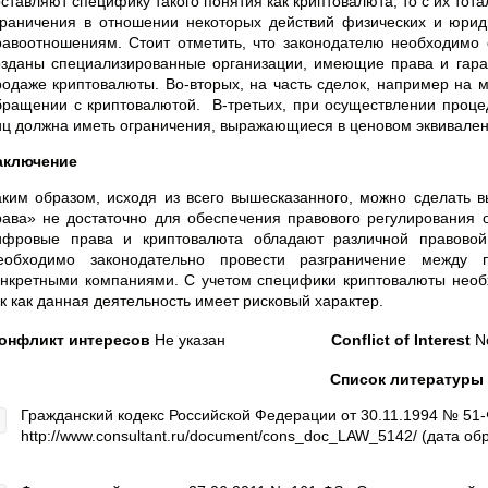
оставляют специфику такого понятия как криптовалюта, то с их тот
граничения в отношении некоторых действий физических и юрид
равоотношениям. Стоит отметить, что законодателю необходимо 
озданы специализированные организации, имеющие права и гар
родаже криптовалюты. Во-вторых, на часть сделок, например на
бращении с криптовалютой. В-третьих, при осуществлении проце
иц должна иметь ограничения, выражающиеся в ценовом эквивален
аключение
аким образом, исходя из всего вышесказанного, можно сделать 
рава» не достаточно для обеспечения правового регулирования о
ифровые права и криптовалюта обладают различной правовой
еобходимо законодательно провести разграничение между 
онкретными компаниями. С учетом специфики криптовалюты необ
ак как данная деятельность имеет рисковый характер.
онфликт интересов
Не указан
Conflict of Interest
No
Список литературы 
Гражданский кодекс Российской Федерации от 30.11.1994 № 51-Ф
http://www.consultant.ru/document/cons_doc_LAW_5142/ (дата о