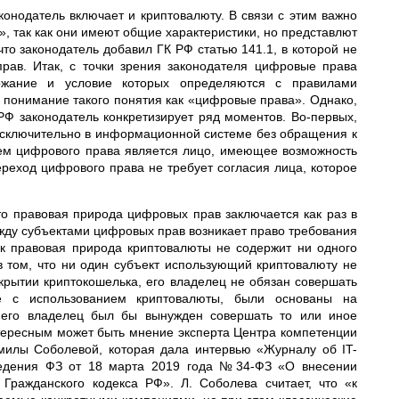
конодатель включает и криптовалюту. В связи с этим важно
 так как они имеют общие характеристики, но представлют
что законодатель добавил ГК РФ статью 141.1, в которой не
рав. Итак, с точки зрения законодателя цифровые права
ржание и условие которых определяются с правилами
понимание такого понятия как «цифровые права». Однако,
РФ законодатель конкретизирует ряд моментов. Во-первых,
сключительно в информационной системе без обращения к
елем цифрового права является лицо, имеющее возможность
ереход цифрового права не требует согласия лица, которое
что правовая природа цифровых прав заключается как раз в
между субъектами цифровых прав возникает право требования
ак правовая природа криптовалюты не содержит ни одного
 том, что ни один субъект использующий криптовалюту не
ткрытии криптокошелька, его владелец не обязан совершать
е с использованием криптовалюты, были основаны на
, его владелец был бы вынужден совершать то или иное
тересным может быть мнение эксперта Центра компетенции
милы Соболевой, которая дала интервью «Журналу об IT-
ведения ФЗ от 18 марта 2019 года №34-ФЗ «О внесении
Гражданского кодекса РФ». Л. Соболева считает, что «к