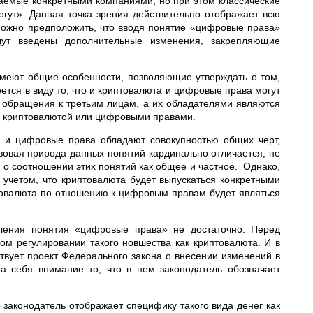
аемые конкретными компаниями, но при этом классические
огут». Данная точка зрения действительно отображает всю
 можно предположить, что вводя понятие «цифровые права»
дут введены дополнительные изменения, закрепляющие
имеют общие особенности, позволяющие утверждать о том,
тся в виду то, что и криптовалюта и цифровые права могут
 обращения к третьим лицам, а их обладателями являются
я криптовалютой или цифровыми правами.
та и цифровые права обладают совокупностью общих черт,
авовая природа данных понятий кардинально отличается, не
е о соотношении этих понятий как общее и частное. Однако,
 учетом, что криптовалюта будет выпускаться конкретными
птовалюта по отношению к цифровым правам будет являться
пления понятия «цифровые права» не достаточно. Перед
ом регулировании такого новшества как криптовалюта. И в
твует проект Федерального закона о внесении изменений в
а себя внимание то, что в нем законодатель обозначает
о законодатель отображает специфику такого вида денег как