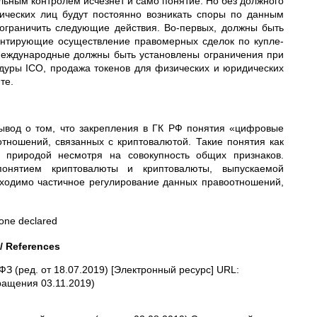
альным контролем исчезнет и само понятие. Но без должного
ических лиц будут постоянно возникать споры по данным
ограничить следующие действия. Во-первых, должны быть
антирующие осуществление правомерных сделок по купле-
 международные должны быть установлены ограничения при
дуры ICO, продажа токенов для физических и юридических
те.
вывод о том, что закрепления в ГК РФ понятия «цифровые
тношений, связанных с криптовалютой. Такие понятия как
 природой несмотря на совокупность общих признаков.
понятием криптовалюты и криптовалюты, выпускаемой
ходимо частичное регулирование данных правоотношений,
ne declared
/
References
З (ред. от 18.07.2019) [Электронный ресурс] URL:
бращения 03.11.2019)