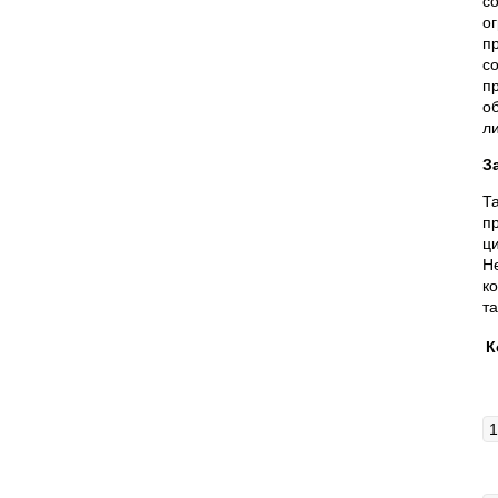
с
о
п
с
п
о
л
З
Т
п
ц
Н
к
т
К