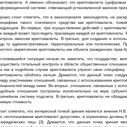
риптовалюта. А именно обозначает, что криптовалюта (цифровые
нформационной системе, отвечающий установленной законом при
днако стоит отметить, что в законопроекте законодатель не рас
пецифика такого платежного средства как криптовалюта, поми
ледующем. Во-первых, при осуществлении действий с криптовалют
ак каждый может проследить транзакции каждой из криптомонеты. 
онтроль эмиссии криптовалюты. В-третьих, для создания и исполь
удь то административные, территориальные или политические. Пр
ростого закрепления криптовалюты как объекта гражданских прав бу
 сложившейся ситуации нельзя не заметить, что государство, вк
существить тотальный контроль в области общественных отношени
ак как в подобном случае криптовалюта утратит свою специфику.
риптовалюты обойтись нельзя. Думается, что данный тезис след
ежду участниками отношений, связанных с использованием крипто
бязанностей между ними. Во-вторых, отношения, связанные с испо
одобные отношения построены исключительно на вере субъект
локчейном систему подсчета. В-третьих, криптовалюты не обладаю
нимую стоимость.
тоит отметить, что интересной точкой зрения является мнение Н.В
то «использование криптовалют допустимо, а ограничены должны 
 юридических лиц» [3]. Думается, что данная точка зрения я