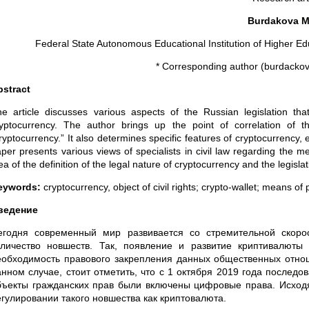
Burdakova M.
Federal State Autonomous Educational Institution of Higher Ed
* Corresponding author (burdackov
bstract
e article discusses various aspects of the Russian legislation t
yptocurrency. The author brings up the point of correlation of the 
ryptocurrency.” It also determines specific features of cryptocurrency, 
per presents various views of specialists in civil law regarding the 
ea of the definition of the legal nature of cryptocurrency and the legislat
eywords:
cryptocurrency, object of civil rights; crypto-wallet; means of
ведение
егодня современный мир развивается со стремительной скорос
оличество новшеств. Так, появление и развитие криптивалют
еобходимость правового закрепления данных общественных отнош
анном случае, стоит отметить, что с 1 октября 2019 года последо
бъекты гражданских прав были включены цифровые права. Исходя 
егулировании такого новшества как криптовалюта.