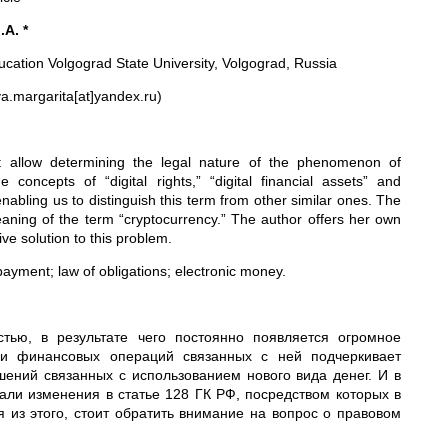
A. *
ucation Volgograd State University, Volgograd, Russia
a.margarita[at]yandex.ru)
hat allow determining the legal nature of the phenomenon of
concepts of “digital rights,” “digital financial assets” and
enabling us to distinguish this term from other similar ones. The
meaning of the term “cryptocurrency.” The author offers her own
ive solution to this problem.
 payment; law of obligations; electronic money.
тью, в результате чего постоянно появляется огромное
ы и финансовых операций связанных с ней подчеркивает
ений связанных с использованием нового вида денег. И в
вали изменения в статье 128 ГК РФ, посредством которых в
из этого, стоит обратить внимание на вопрос о правовом