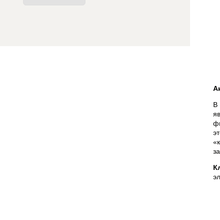
А
В
я
ф
э
«
з
К
э