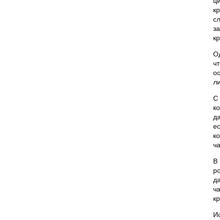
ц
к
с
з
к
О
ч
о
л
С
к
д
е
к
ч
В
р
д
ч
к
И