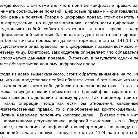
режде всего, стоит отметить, что в понятие «цифровые права», за
онимать соотношение понятий «цифровые права» и «криптовалюта»,
обой разные понятия. Говоря о цифровых правах, стоит отметить, 
ал определение, но выделил признаки, особенности цифровых п
редставляют собой «обязательственные и иные права, соде
нформационной системы». Законодатель дает достаточно широкое 
ля более точного понимания данного термина, в статье 141.1 ГК 
существление ряда правомочий с цифровыми правами возможно и
ретьему лицу. Во-вторых, законодатель определяет, что обладат
аспоряжаться данными правами. В-третьих, в результате сделки п
меет обязательства данному цифровому праву.
сходя из всего вышесказанного, стоит обратить внимание на то, 
ом, что они представляют собой обязательства. А это значит, что 
а выполнения какого-либо дейтсвия в электронном виде. Тогда к
амека на существование обязательств. Данный факт выражается в
бязан совершить действие в пользу другого. Так, например, при о
и каких операций, тогда как если бы отношения, связанны
бязательственных правах, то с приобретением криптокошелька
ействие, например, пополнить криптокошелек. В связи с этим ин
о нормативному регулированию цифровой экономики, к.ю.н. Люд
изнесе, технологиях и цифровой трансформации» по поводу в
зменений в часть первую, вторую и статью 1124 части третьей 