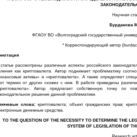
ЗАКОНОДАТЕЛЬ
Научная ста
Бурдакова М.
ФГАОУ ВО «Волгоградский государственный универ
* Корреспондирующий автор (burdack
ннотация
 статье рассмотрены различные аспекты российского законодате
вления как криптовалюта. Автор поднимает проблематику соот
инансовые активы» и «криптовалюта». А также определяет спец
тот термин от других схожих с ним. В работе приведены различ
криптовалюта». Автор предлагает собственную точку по п
аконодательное решение данной проблематики.
лючевые слова:
криптовалюта; объект гражданских прав; крип
лектронные денежные средства.
TO THE QUESTION OF THE NECESSITY TO DETERMINE THE LE
SYSTEM OF LEGISLATION OF TH
Research art