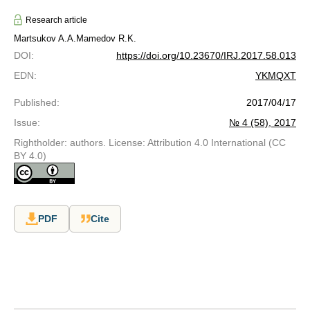
Research article
Martsukov A.A.
Mamedov R.K.
DOI
:
https://doi.org/10.23670/IRJ.2017.58.013
EDN
:
YKMQXT
Published
:
2017/04/17
Issue
:
№ 4 (58), 2017
Rightholder: authors. License: Attribution 4.0 International (CC
BY 4.0)
PDF
Cite