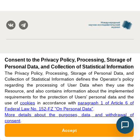
Subscribe
:
Consent to the Privacy Policy, Processing, Storage of
Personal Data, and Collection of Statistical Information
E-MAIL
The Privacy Policy, Processing, Storage of Personal Data, and
Collection of Statistical Information defines the Operator's policy
regarding the processing of User Data when they use the
Resource, and also contains information about the implemented
requirements for the protection of Users' personal data and the
use of
cookies
in accordance with
paragraph 1 of Article 6 of
Issues
Federal Law No. 152-FZ "On Personal Data"
.
News
More details about the purposes, data, and withdrawal of
consent
.
By clicking the button, I agree with
the privacy policy, processing, storage of
Accept
personal data, and collection of statistical information
in accordance with
paragraph 1 of Article 6 of Federal Law No. 152-FZ "On Personal Data"