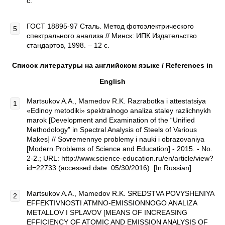
с.
ГОСТ 18895-97 Сталь. Метод фотоэлектрического
спектрального анализа // Минск: ИПК Издательство
стандартов, 1998. – 12 с.
Список литературы на английском языке / References in
English
Martsukov A.A., Mamedov R.K. Razrabotka i attestatsiya
«Edinoy metodiki» spektralnogo analiza staley razlichnykh
marok [Development and Examination of the “Unified
Methodology” in Spectral Analysis of Steels of Various
Makes] // Sovremennye problemy i nauki i obrazovaniya
[Modern Problems of Science and Education] - 2015. - No.
2-2.; URL: http://www.science-education.ru/en/article/view?
id=22733 (accessed date: 05/30/2016). [In Russian]
Martsukov A.A., Mamedov R.K. SREDSTVA POVYSHENIYA
EFFEKTIVNOSTI ATMNO-EMISSIONNOGO ANALIZA
METALLOV I SPLAVOV [MEANS OF INCREASING
EFFICIENCY OF ATOMIC AND EMISSION ANALYSIS OF