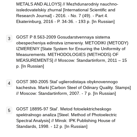
METALS AND ALLOYS] // Mezhdunarodniy nauchno-
issledovatelskiy zhurnal [International Scientific and
Research Journal] - 2016. - No. 7 (49). - Part 4.
Ekaterinburg, 2016 - P. 34-36. - 193 p. [In Russian]
GOST Р 8.563-2009 Gosudarstvennaya sistema
obespecheniya edinstva izmereniy. METODIKI (METODY)
IZMERENIY [State System for Ensuring the Uniformity of
Measurements. METHODOLOGIES (METHODS) OF
MEASUREMENTS] // Moscow: Standartinform, 2011 – 15
p. [In Russian]
GOST 380-2005 Stal’ uglierodistaya obyknovennogo
kachestva. Marki [Carbon Steel of Odinary Quality. Stamps]
// Moscow: Standartinform, 2007. - 7 p. [In Russian]
GOST 18895-97 Stal’. Metod fotoelektricheskogo
spektralnogo analiza [Steel. Method of Photoelectric
Spectral Analysis] // Minsk: IPK Publishing House of
Standards, 1998. - 12 p. [In Russian]