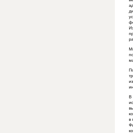
а
д
у
ф
И
п
р
М
п
м
П
т
и
и
В
и
в
к
в
Ф
к