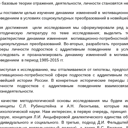
е базовые теории отражения, деятельности, личности становятся н
ы поставили целью изучение динамики изменений в мотивационно
оведением в условиях социокультурных преобразований в новейшей
ля достижения цели исследования мы сформулировали ряд зад
етодическую литературу по теме исследования; выделить 
арактеристики динамики изменения мотивационно-потребностной
оциокультурных преобразований. Во-вторых, разработать програ
феры личности подростков с аддиктивным поведением в усло
сследовать и проанализировать динамику изменений в мотива
оведением в период 1985-2015 гг.
риступая к исследованию, мы отталкиваемся от гипотезы, предпо
отивационно-потребностной сфере подростков с аддиктивным п
овейшей истории России. В конкретные исторические периоды
ичности подростков с аддиктивным поведением взаимосвяз
изнедеятельности.
 качестве методологической основы исследования мы будем ис
ринципы С.Л. Рубинштейна и А.Н. Леонтьева, которые яв
сихологической науки. Нам интересен, в первую очередь, принцип
торую, концепция Л.И. Анцыферовой диалектического единства объ
ндивидуального и социального. В третью, подход Д.И. Фельдштей
функционально-деятельностный подход), а также Б.С. Братуся, 