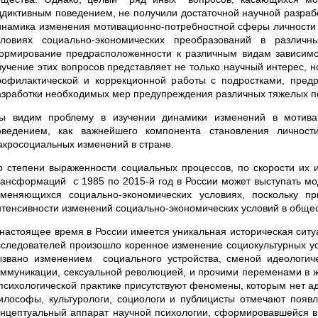
ддиктивным поведением, не получили достаточной научной разрабо
инамика изменения мотивационно-потребностной сферы личности т
словиях социально-экономических преобразований в разли
ормирование предрасположенности к различным видам зависимост
зучение этих вопросов представляет не только научный интерес, 
рофилактической и коррекционной работы с подростками, пред
азработки необходимых мер предупреждения различных тяжелых п
ы видим проблему в изучении динамики изменений в мотивац
оведением, как важнейшего компонента становления личност
акросоциальных изменений в стране.
о степени выраженности социальных процессов, по скорости их 
рансформаций с 1985 по 2015-й год в России может выступать мо
зменяющихся социально-экономических условиях, поскольку 
нтенсивности изменений социально-экономических условий в общес
 настоящее время в России имеется уникальная историческая ситуа
сследователей произошло коренное изменение социокультурных усл
ызвано изменением социального устройства, сменой идеологич
оммуникации, сексуальной революцией, и прочими переменами в жи
 психологической практике присутствуют феномены, которым нет аде
илософы, культурологи, социологи и публицисты отмечают появл
онцептуальный аппарат научной психологии, сформировавшейся в 