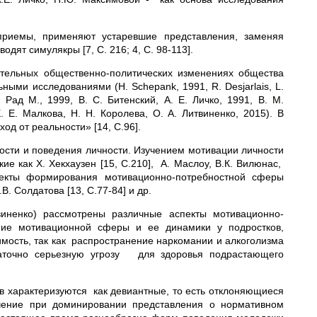
приемы, применяют устаревшие представления, заменяя
ят симулякры [7, С. 216; 4, С. 98-113].
ительных общественно-политических изменениях общества
ми исследованиями (Н. Schepank, 1991, R. Desjarlais, L.
, Рад М., 1999, В. С. Битенский, А. Е. Личко, 1991, В. М.
Е. Е. Малкова, Н. Н. Королева, О. А. Литвиненко, 2015). В
од от реальности» [14, С.96].
ти и поведения личности. Изучением мотивации личности
е как Х. Хекхаузен [15, С.210], А. Маслоу, В.К. Вилюнас,
спекты формирования мотивационно-потребностной сферы
В. Солдатова [13, С.77-84] и др.
твиненко) рассмотрены различные аспекты мотивационно-
ние мотивационной сферы и ее динамики у подростков,
мость, так как распространение наркомании и алкоголизма
таточно серьезную угрозу для здоровья подрастающего
 характеризуются как девиантные, то есть отклоняющиеся
ачение при доминировании представления о нормативном