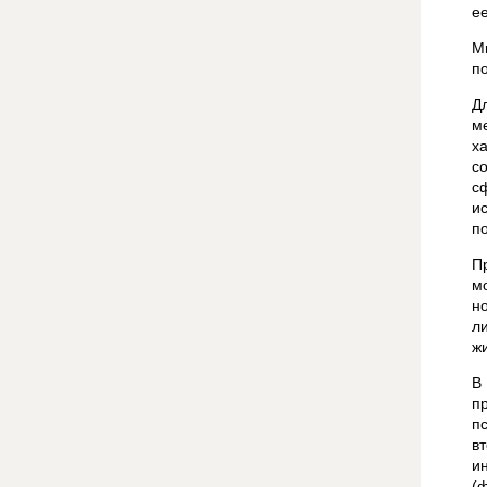
е
М
п
Д
м
х
с
с
и
п
П
м
н
л
ж
В
п
п
в
и
(