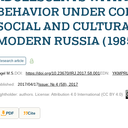
BEHAVIOR UNDER CO
SOCIAL AND CULTUR
MODERN RUSSIA (1985
esearch article
DOI
:
https://doi.org/10.23670/IRJ.2017.58.001
EDN
:
YKMPR
gel M.S.
blished
:
2017/04/17
Issue: № 4 (58), 2017
ghtholder: authors. License: Attribution 4.0 International (CC BY 4.0)
PDF
Cite