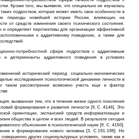
тки. Кроме того, мы выявили, что специально не изучалась
аких подростков, которая может иметь свои особенности в
чные периоды новейшей истории России, влияющих на
и от средств изменения своего психического состояния.
но и определяет перспективы для организации эффективной
расположенными к аддиктивному поведению, а также для
оследствий.
ионно-потребностной сфере подростков с аддиктивным
и и детерминанты аддиктивного поведения в условиях
изменений исторический период социально-экономических
делью исследования психологической динамики личности в
при таком рассмотрении возможно учесть еще и фактор
тве.
ция, вызванная тем, что в течение жизни одного поколения
овий формирования и развития личности [9, С. 4146]. Это
еской ориентации, экспансией средств информатизации и
зни общества в целом и всех людей. В результате сегодня
кватного объяснения в психологической науке [9, С. 4150].
ение и формирование нового человека [3, С.191-198]. Но
совершенно других социокультурных условиях, также как и