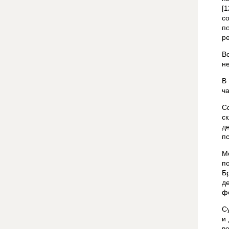
[
с
п
р
В
н
В
ч
С
с
д
п
М
п
Б
д
ф
С
и
в