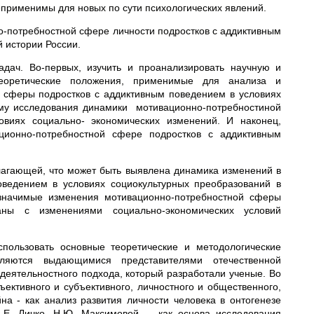
еприменимы для новых по сути психологических явлений.
-потребностной сфере личности подростков с аддиктивным
 истории России.
ач. Во-первых, изучить и проанализировать научную и
теоретические положения, применимые для анализа и
 сферы подростков с аддиктивным поведением в условиях
мму исследования динамики мотивационно-потребностиной
виях социально- экономических изменений. И наконец,
ционно-потребностной сфере подростков с аддиктивным
лагающей, что может быть выявлена динамика изменений в
оведением в условиях социокультурных преобразований в
 значимые изменения мотивационно-потребностной сферы
аны с изменениями социально-экономических условий
пользовать основные теорети­ческие и методологические
ляются выдающимися представителями отечественной
 деятельностного подхода, который разработали ученые. Во
­ективного и субъективного, личностного и общественного,
на - как анализ развития личности человека в онтогенезе
А.Е. Личко, Н.Ю. Максимовой - как основа исследования