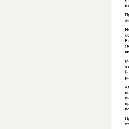
н
П
ак
Н
о
E
Я
с
М
з
В
ра
А
п
и
п
п
П
о