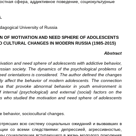
остная сфера, аддиктивное поведение, социокультурные
.
agogical University of Russia
 OF MOTIVATION AND NEED SPHERE OF ADOLESCENTS
D CULTURAL CHANGES IN MODERN RUSSIA (1985-2015)
Abstract
ivation and need sphere of adolescents with addictive behavior,
ssian society. The dynamics of the psychological problems of
need orientations is considered. The author defined the changes
antly affect the behavior of modern adolescents. The connection
na that provoke abnormal behavior in youth environment is
 internal (psychological) and external (social) factors on the
hers who studied the motivation and need sphere of adolescents
e behavior, sociocultural changes.
потрясших всю систему социальных ожиданий и вызвавших в
ции со всеми следствиями: депрессией, агрессивностью,
мы социализации вступающего в жизнь молодого поколения