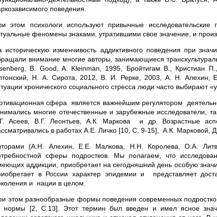
аркозависимого поведения.
ри этом психологи используют привычные исследовательские 
туальные феномены знаками, утратившими свое значение, и производ
а историческую изменчивость аддиктивного поведения при знач
бращали внимание многие авторы, занимающиеся транскультуральны
isenberg, B. Good, A. Kleinman, 1995, Бройтигам В., Кристиан П.
лтонский, Н. А. Сирота, 2012, В. И. Рерке, 2003, А. Н. Алехин, 
итуации хронического социального стресса люди часто выбирают «ух
отивационная сфера является важнейшим регулятором деятельнос
анимались многие отечественные и зарубежные исследователи, таки
.Г. Асеев, В.Г. Леонтьев, А.К. Маркова и др. Возрастные а
ссматривались в работах А.Е. Личко [10, С, 9-15], А.К. Марковой, Д.
вторами (А.Н. Алехин, Е.Е. Малкова, Н.Н. Королева, О.А. Ли
отребностной сферы подростков. Мы полагаем, что исследова
меющих аддикции, приобретает на сегодняшний день особую значи
риобретает в России характер эпидемии и представляет дос
околения и нации в целом.
ри этом разнообразные формы поведения современных подростков
т нормы [2, С.13]. Этот термин был введен и имел ясное зн