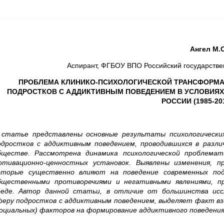
Ангел М.С
Аспирант, ФГБОУ ВПО Российский государстве
ПРОБЛЕМА КЛИНИКО-ПСИХОЛОГИЧЕСКОЙ ТРАНСФОРМ
ПОДРОСТКОВ С АДДИКТИВНЫМ ПОВЕДЕНИЕМ В УСЛОВИЯХ
РОССИИ (1985-20
 статье представлены основные результаты психологически
одростков с аддиктивным поведением, проводившихся в разли
бществе. Рассмотрена динамика психологической проблема
отивационно-ценностных установок. Выявлены изменения, п
оторые существенно влияют на поведение современных под
бщественными противоречиями и негативными явлениями, п
реде. Автор данной статьи, в отличие от большинства исс
феру подростков с аддиктивным поведением, выделяет факт вза
социальных) факторов на формирование аддиктивного поведения