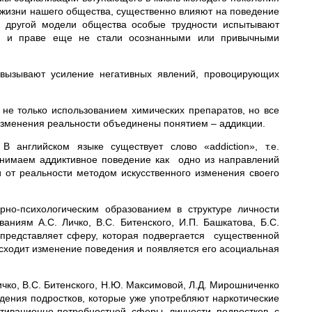
х жизни нашего общества, существенно влияют на поведение
 к другой модели общества особые трудности испытывают
ли и праве еще не стали осознанными или привычными
 вызывают усиление негативных явлений, провоцирующих
не только использованием химических препаратов, но все
изменения реальности объединены понятием – аддикции.
английском языке существует слово «addiction», т.е.
онимаем аддиктивное поведение как одно из направлений
 от реальности методом искусственного изменения своего
рно-психологическим образованием в структуре личности
ниям А.С. Личко, В.С. Битенского, И.П. Башкатова, Б.С.
т представляет сферу, которая подвергается существенной
сходит изменение поведения и появляется его асоциальная
чко, В.С. Битенского, Н.Ю. Максимовой, Л.Д. Мирошниченко
дения подростков, которые уже употребляют наркотические
ивационно-потребностной сферы личности подростков с