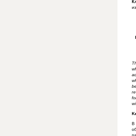
К
и
Th
wh
ad
wh
b
re
fo
wi
K
В
о
п