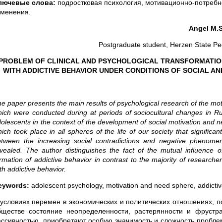
лючевые слова:
подростковая психология, мотивационно-потребн
зменения.
Angel M.S
Postgraduate student, Herzen State Ped
PROBLEM OF CLINICAL AND PSYCHOLOGICAL TRANSFORMATION
WITH ADDICTIVE BEHAVIOR UNDER CONDITIONS OF SOCIAL AN
e paper presents the main results of psychological research of the mot
ich were conducted during at periods of sociocultural changes in Ru
olescents in the context of the development of social motivation and 
ich took place in all spheres of the life of our society that signific
etween the increasing social contradictions and negative phenome
vealed. The author distinguishes the fact of the mutual influence of
rmation of addictive behavior in contrast to the majority of researc
th addictive behavior.
eywords:
adolescent psychology, motivation and need sphere, addictiv
 условиях перемен в экономических и политических отношениях, 
бществе состояние неопределенности, растерянности и фрустра
ассивностью, приобретают особую значимость и сложность пробле