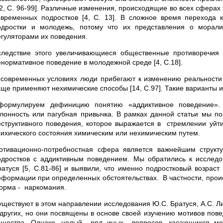
12, С. 96-99]. Различные изменения, происходящие во всех сфера
овременных подростков [4, С. 13]. В сложное время перехода
одростки и молодежь, потому что их представления о мора
егуляторами их поведения.
следствие этого увеличивающиеся общественные противоречия
енормативное поведение в молодежной среде [4, С.18].
 современных условиях люди прибегают к изменению реальности 
аще применяют нехимические способы [14, С.97]. Такие варианты 
формулируем дефиницию понятию «аддиктивное поведение». В 
клонность или пагубная привычка. В рамках данной статьи мы п
еструктивного поведения, которое выражается в стремлении уйти
сихического состояния химическим или нехимическим путем.
отивационно-потребностная сфера является важнейшим структу
одростков с аддиктивным поведением. Мы обратились к исследова
ратуся [5, С.81-86] и выявили, что именно подростковый возрас
еформации при определенных обстоятельствах. В частности, прои
орма - наркомания.
уществуют в этом направлении исследования Ю.С. Братуся, А.С. Ли
 других, но они посвящены в основе своей изучению мотивов пове
ещества. Однако, целый ряд иных вопросов, касающихся мот