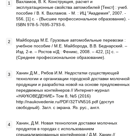
Вахламов, В. К. Конструкция, расчет и
эксплуатационные свойства автомобилей [Текст] : учеб.
пособие / В. К. Вахламов. - М. : ИЦ "Академия", 2007. -
556, [1] с. - (Высшее профессиональное образование). -
ISBN 978-5-7695-3793-6.
Майборода М.Е. Грузовые автомобильные перевозки :
учебное пособие / М.Е. Майборода, В.В. Беднарский. –
Изд. 2-е. – Ростов н/Д : Феникс, 2008. – 422, [1] c. –
(Среднее профессиональное образование).
Ханин Д.М., Рябов И.М. Недостатки существующей
технологии и организации городской доставки молочной
продукции и разработка новой на основе предложенных
передвижных контейнеров // Интернет-журнал
«НАУКОВЕДЕНИЕ» Том 8, №5 (2016)
http://naukovedenie.ru/PDF/32TVN516.pdf (доступ
свободный). Загл. с экрана. Яз. рус., англ.
Ханин, Д.М. Новая технология доставки молочных
продуктов в городах с использованием
специализированных контейнеров / Д.М. Ханин //