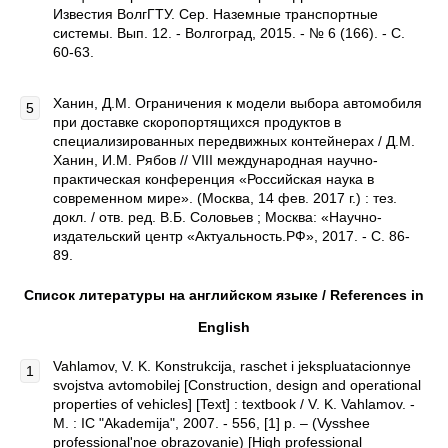
Известия ВолгГТУ. Сер. Наземные транспортные
системы. Вып. 12. - Волгоград, 2015. - № 6 (166). - C.
60-63.
Ханин, Д.М. Ограничения к модели выбора автомобиля
при доставке скоропортящихся продуктов в
специализированных передвижных контейнерах / Д.М.
Ханин, И.М. Рябов // VIII международная научно-
практическая конференция «Российская наука в
современном мире». (Москва, 14 фев. 2017 г.) : тез.
докл. / отв. ред. В.Б. Соловьев ; Москва: «Научно-
издательский центр «Актуальность.РФ», 2017. - C. 86-
89.
Список литературы на английском языке / References in
English
Vahlamov, V. K. Konstrukcija, raschet i jekspluatacionnye
svojstva avtomobilej [Construction, design and operational
properties of vehicles] [Text] : textbook / V. K. Vahlamov. -
M. : IC "Akademija", 2007. - 556, [1] p. – (Vysshee
professional'noe obrazovanie) [High professional