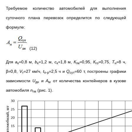
Требуемое количество автомобилей для выполнения
суточного плана перевозок определится по следующей
формуле:
(12)
Для
а
=0,8 м,
b
=1,2 м,
c
=1,8 м,
К
=0,95,
К
=0,75,
T
=8 ч,
к
к
к
гм
го
н
β=0,8,
V
=27 км/ч,
t
=2,5 ч и
Q
=60 т, построены графики
т
п-р
сут
зависимости
U
и
А
от количества контейнеров в кузове
дн
м
автомобиля
n
(рис. 1).
гм