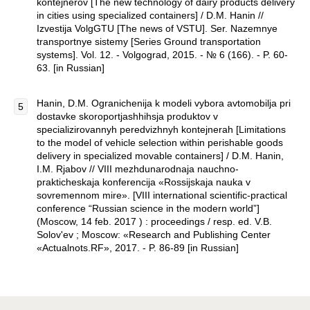
kontejnerov [The new technology of dairy products delivery
in cities using specialized containers] / D.M. Hanin //
Izvestija VolgGTU [The news of VSTU]. Ser. Nazemnye
transportnye sistemy [Series Ground transportation
systems]. Vol. 12. - Volgograd, 2015. - № 6 (166). - P. 60-
63. [in Russian]
Hanin, D.M. Ogranichenija k modeli vybora avtomobilja pri
dostavke skoroportjashhihsja produktov v
specializirovannyh peredvizhnyh kontejnerah [Limitations
to the model of vehicle selection within perishable goods
delivery in specialized movable containers] / D.M. Hanin,
I.M. Rjabov // VIII mezhdunarodnaja nauchno-
prakticheskaja konferencija «Rossijskaja nauka v
sovremennom mire». [VIII international scientific-practical
conference “Russian science in the modern world”]
(Moscow, 14 feb. 2017 ) : proceedings / resp. ed. V.B.
Solov'ev ; Moscow: «Research and Publishing Center
«Actualnots.RF», 2017. - P. 86-89 [in Russian]