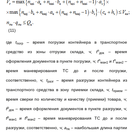
(11)
где
t
– время погрузки контейнера в транспортное
погр
п
средство из зоны отгрузки склада, ч;
t
– время
док
п
п
оформления документов в пункте погрузки, ч;
t
и
t
–
ман1
ман2
время маневрирования ТС до и после погрузки,
соответственно, ч;
t
– время разгрузки контейнера из
разг
транспортного средства в зону приемки склада, ч;
t
–
прием
время сверки по количеству и качеству (приемки) товара, ч;
р
t
– время оформления документов в пункте разгрузки, ч;
док
р
р
t
и
t
– время маневрирования ТС до и после
ман1
ман2
разгрузки, соответственно, ч;
a
– наибольшая длина партии
пк