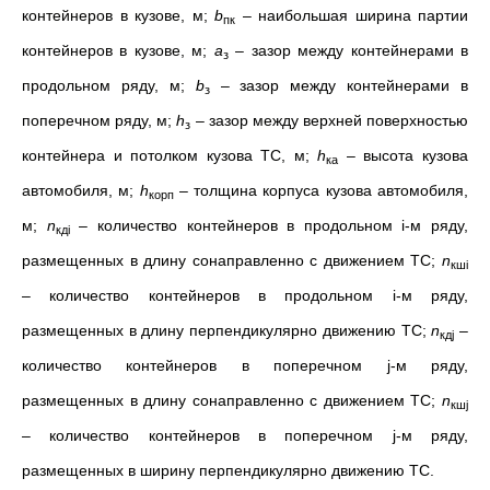
контейнеров в кузове, м;
b
– наибольшая ширина партии
пк
контейнеров в кузове, м;
a
– зазор между контейнерами в
з
продольном ряду, м;
b
– зазор между контейнерами в
з
поперечном ряду, м;
h
– зазор между верхней поверхностью
з
контейнера и потолком кузова ТС, м;
h
– высота кузова
ка
автомобиля, м;
h
– толщина корпуса кузова автомобиля,
корп
м;
n
– количество контейнеров в продольном i-м ряду,
кд
i
размещенных в длину сонаправленно с движением ТС;
n
кш
i
– количество контейнеров в продольном i-м ряду,
размещенных в длину перпендикулярно движению ТС;
n
–
кд
j
количество контейнеров в поперечном j-м ряду,
размещенных в длину сонаправленно с движением ТС;
n
кш
j
– количество контейнеров в поперечном j-м ряду,
размещенных в ширину перпендикулярно движению ТС.