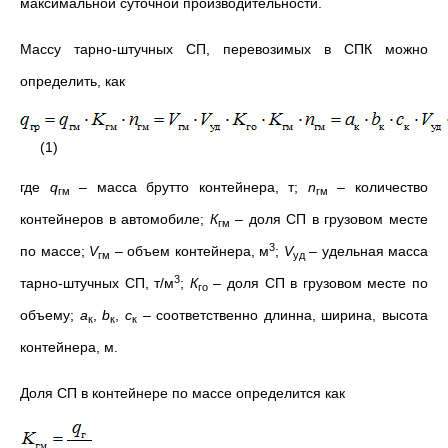
максимальной суточной производительности.
Массу тарно-штучных СП, перевозимых в СПК можно
определить, как
(1)
где
q
– масса брутто контейнера, т;
n
– количество
гм
гм
контейнеров в автомобиле;
К
– доля СП в грузовом месте
гм
3
по массе;
V
– объем контейнера, м
;
V
– удельная масса
гм
уд
3
тарно-штучных СП, т/м
;
К
– доля СП в грузовом месте по
го
объему;
a
,
b
,
c
– соответственно длинна, ширина, высота
к
к
к
контейнера, м.
Доля СП в контейнере по массе определится как