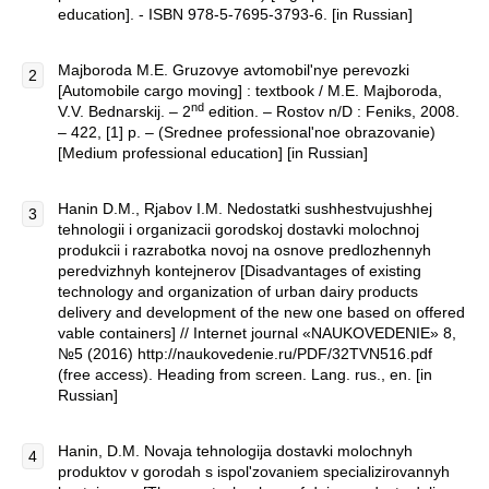
education]. - ISBN 978-5-7695-3793-6. [in Russian]
Majboroda M.E. Gruzovye avtomobil'nye perevozki
[Automobile cargo moving] : textbook / M.E. Majboroda,
nd
V.V. Bednarskij. – 2
edition. – Rostov n/D : Feniks, 2008.
– 422, [1] p. – (Srednee professional'noe obrazovanie)
[Medium professional education] [in Russian]
Hanin D.M., Rjabov I.M. Nedostatki sushhestvujushhej
tehnologii i organizacii gorodskoj dostavki molochnoj
produkcii i razrabotka novoj na osnove predlozhennyh
peredvizhnyh kontejnerov [Disadvantages of existing
technology and organization of urban dairy products
delivery and development of the new one based on offered
vable containers] // Internet journal «NAUKOVEDENIE» 8,
№5 (2016) http://naukovedenie.ru/PDF/32TVN516.pdf
(free access). Heading from screen. Lang. rus., en. [in
Russian]
Hanin, D.M. Novaja tehnologija dostavki molochnyh
produktov v gorodah s ispol'zovaniem specializirovannyh