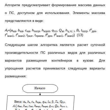
Алгоритм предусматривает формирование массива данных
о ПС, доступном для использования. Элементы массива
представляются в виде:
п
A
={
a
,
b
,
с
,
h
,
h
,
q
,
Q
,
h
,
B
,
t
,
t
,
i
ка
i
ка
i
ка
i
погр
i
корп
i
тс
i
а
i
ц.тс.
i
i
погр
док
п
п
р
р
р
t
,
t
,
t
,
t
,
t
,
t
,
t
} (13)
ман1
ман2
разг
прием
док
ман1
ман2
Следующим шагом алгоритма является расчет суточной
производительности ПС различных видов для различных
вариантов размещения контейнеров в кузове. Для
упрощения расчетов принимаются следующие варианты
размещения: