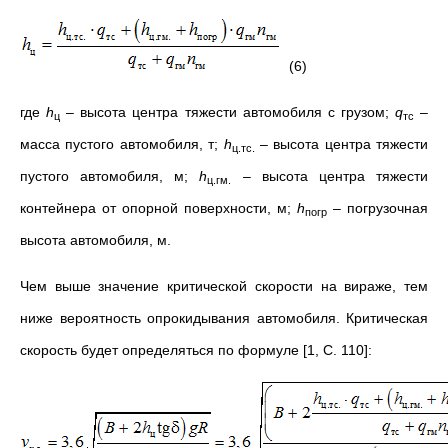
(6)
где
h
– высота центра тяжести автомобиля с грузом;
q
–
ц
тс
масса пустого автомобиля, т;
h
– высота центра тяжести
ц.тс.
пустого автомобиля, м;
h
– высота центра тяжести
ц.гм.
контейнера от опорной поверхности, м;
h
– погрузочная
погр
высота автомобиля, м.
Чем выше значение критической скорости на вираже, тем
ниже вероятность опрокидывания автомобиля. Критическая
скорость будет определяться по формуле [1, С. 110]: