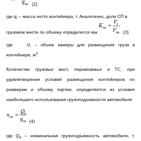
(2)
где
q
– масса нетто контейнера, т. Аналогично, доля СП в
г
грузовом месте по объему определится как
(3)
где
V
– объем камеры для размещения груза в
г
3
контейнере, м
.
Количество грузовых мест, перевозимых в ТС, при
удовлетворении условий размещения контейнеров по
размерам и объему партии, определяется из условия
наибольшего использования грузоподъемности автомобиля:
(4)
где
Q
– номинальная грузоподъемность автомобиля, т.
a