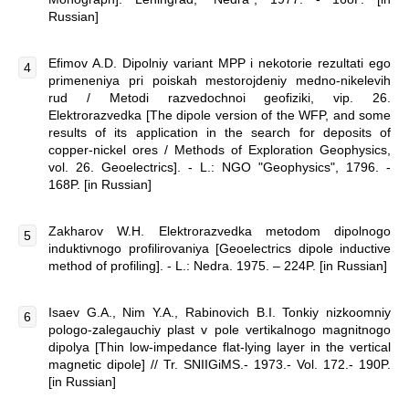
Russian]
Efimov A.D. Dipolniy variant MPP i nekotorie rezultati ego
primeneniya pri poiskah mestorojdeniy medno-nikelevih
rud / Metodi razvedochnoi geofiziki, vip. 26.
Elektrorazvedka [The dipole version of the WFP, and some
results of its application in the search for deposits of
copper-nickel ores / Methods of Exploration Geophysics,
vol. 26. Geoelectrics]. - L.: NGO "Geophysics", 1796. -
168P. [in Russian]
Zakharov W.H. Elektrorazvedka metodom dipolnogo
induktivnogo profilirovaniya [Geoelectrics dipole inductive
method of profiling]. - L.: Nedra. 1975. – 224P. [in Russian]
Isaev G.A., Nim Y.A., Rabinovich B.I. Tonkiy nizkoomniy
pologo-zalegauchiy plast v pole vertikalnogo magnitnogo
dipolya [Thin low-impedance flat-lying layer in the vertical
magnetic dipole] // Tr. SNIIGiMS.- 1973.- Vol. 172.- 190P.
[in Russian]