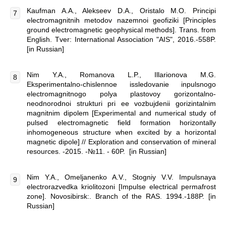
Kaufman A.A., Alekseev D.A., Oristalo M.O. Principi
electromagnitnih metodov nazemnoi geofiziki [Principles
ground electromagnetic geophysical methods]. Trans. from
English. Tver: International Association "AIS", 2016.-558P.
[in Russian]
Nim Y.A., Romanova L.P., Illarionova M.G.
Eksperimentalno-chislennoe issledovanie inpulsnogo
electromagnitnogo polya plastovoy gorizontalno-
neodnorodnoi strukturi pri ee vozbujdenii gorizintalnim
magnitnim dipolem [Experimental and numerical study of
pulsed electromagnetic field formation horizontally
inhomogeneous structure when excited by a horizontal
magnetic dipole] // Exploration and conservation of mineral
resources. -2015. -№11. - 60P. [in Russian]
Nim Y.A., Omeljanenko A.V., Stogniy V.V. Impulsnaya
electrorazvedka kriolitozoni [Impulse electrical permafrost
zone]. Novosibirsk:. Branch of the RAS. 1994.-188P. [in
Russian]