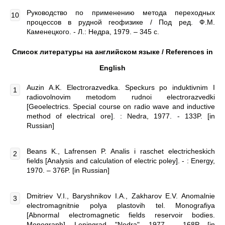
Руководство по применению метода переходных
процессов в рудной геофизике / Под ред. Ф.М.
Каменецкого. - Л.: Недра, 1979. – 345 с.
Список литературы на английском языке / References in
English
Auzin A.K. Electrorazvedka. Speckurs po induktivnim I
radiovolnovim metodom rudnoi electrorazvedki
[Geoelectrics. Special course on radio wave and inductive
method of electrical ore]. : Nedra, 1977. - 133P. [in
Russian]
Beans K., Lafrensen P. Analis i raschet electricheskich
fields [Analysis and calculation of electric poley]. - : Energy,
1970. – 376P. [in Russian]
Dmitriev V.I., Baryshnikov I.A., Zakharov E.V. Anomalnie
electromagnitnie polya plastovih tel. Monografiya
[Abnormal electromagnetic fields reservoir bodies.
Monograph]. Leningrad, "Nedra", 1977. - 168P. [in