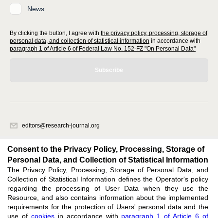
News
By clicking the button, I agree with
the privacy policy, processing, storage of
personal data, and collection of statistical information
in accordance with
paragraph 1 of Article 6 of Federal Law No. 152-FZ "On Personal Data"
Subscribe
editors@research-journal.org
620066, Sverdlovsk region, Yekaterinburg, st. Akademicheskaya, 11A,
office 1
Consent to the Privacy Policy, Processing, Storage of
Personal Data, and Collection of Statistical Information
The Privacy Policy, Processing, Storage of Personal Data, and
Feedback
Collection of Statistical Information defines the Operator's policy
regarding the processing of User Data when they use the
Resource, and also contains information about the implemented
requirements for the protection of Users' personal data and the
use of
cookies
in accordance with
paragraph 1 of Article 6 of