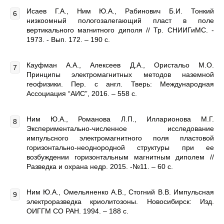
Исаев Г.А., Ним Ю.А., Рабинович Б.И. Тонкий
низкоомный пологозалегающий пласт в поле
вертикального магнитного диполя // Тр. СНИИГиМС. -
1973. - Вып. 172. – 190 с.
Кауфман А.А., Алексеев Д.А., Ористальо М.О.
Принципы электромагнитных методов наземной
геофизики. Пер. с англ. Тверь: Международная
Ассоциация “АИС”, 2016. – 558 с.
Ним Ю.А., Романова Л.П., Илларионова М.Г.
Экспериментально-численное исследование
импульсного электромагнитного поля пластовой
горизонтально-неоднородной структуры при ее
возбуждении горизонтальным магнитным диполем //
Разведка и охрана недр. 2015. -№11. – 60 с.
Ним Ю.А., Омельяненко А.В., Стогний В.В. Импульсная
электроразведка криолитозоны. Новосибирск: Изд.
ОИГГМ СО РАН. 1994. – 188 с.