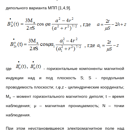
дипольного варианта МПП [1,4,9].
где
- горизонтальные компоненты магнитной
индукции над и под плоскость S; S - продольная
проводимость плоскости; r,φ,z - цилиндрические координаты;
M
– момент горизонтального магнитного диполя; t – время
х
наблюдения; μ – магнитная проницаемость; N – точки
наблюдения.
При этом неустановившееся электромагнитное поле над