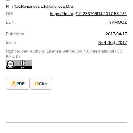
Nim Y.A.
Romanova L.P.
Illarionova M.G.
DOI
:
https://doi.org/10.23670/IRJ.2017.58.181
EDN
:
YKMOOZ
Published
:
2017/04/17
Issue
:
№ 4 (58), 2017
Rightholder: authors. License: Attribution 4.0 International (CC
BY 4.0)
PDF
Cite