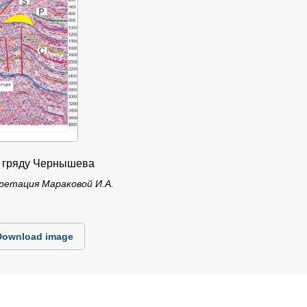
з гряду Чернышева
ретация Мараковой И.А.
2
Download image