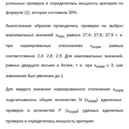
успешных проверок и определялась мощность критерия по
формуле (1), которая составила 30%.
Аналогичным образом проводились проверки на выброс
максимальных значений
x
равных 27,4; 27,8; 27,9 т. е.
max,
при нормированных отклонениях
x
, равных
норм
соответственно 2,4; 2,8; 2,9. Для максимальных значений,
равных двадцати восьми и более, т. е. при
x
≥ 3, шаг
норм
изменения был увеличен до 1.
Для каждого значения нормированного отклонения
x
норм
подсчитывалось общее количество
N
(
x
) единичных
норм
проверок и количество
F
(
x
) удачных единичных
норм
проверок и определялась мощность критерия.