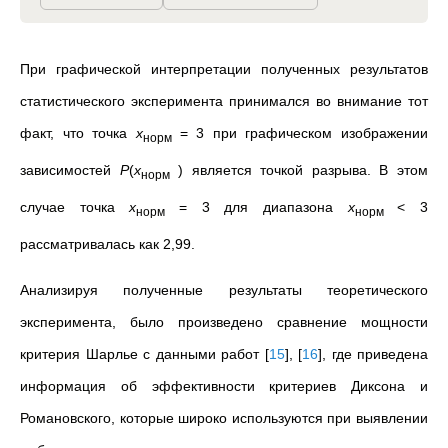
При графической интерпретации полученных результатов
статистического эксперимента принимался во внимание тот
факт, что точка
x
= 3 при графическом изображении
норм
зависимостей
P
(
x
) является точкой разрыва. В этом
норм
случае точка
x
= 3 для диапазона
x
< 3
норм
норм
рассматривалась как 2,99.
Анализируя полученные результаты теоретического
эксперимента, было произведено сравнение мощности
критерия Шарлье с данными работ
[
15
]
,
[
16
]
, где приведена
информация об эффективности критериев Диксона и
Романовского, которые широко используются при выявлении