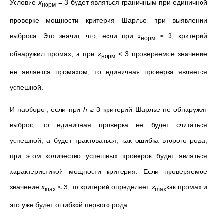
Условие
x
= 3 будет являться граничным при единичной
норм
проверке мощности критерия Шарлье при выявлении
выброса. Это значит, что, если при
x
≥ 3, критерий
норм
обнаружил промах, а при
x
< 3 проверяемое значение
норм
не является промахом, то единичная проверка является
успешной.
И наоборот, если при
h
≥ 3 критерий Шарлье не обнаружит
выброс, то единичная проверка не будет считаться
успешной, а будет трактоваться, как ошибка второго рода,
при этом количество успешных проверок будет являться
характеристикой мощности критерия. Если проверяемое
значение
x
< 3, то критерий определяет
x
как промах и
max
max
это уже будет ошибкой первого рода.