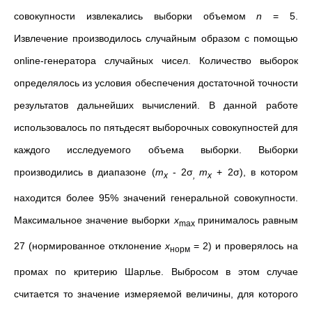
совокупности извлекались выборки объемом
n
= 5.
Извлечение производилось случайным образом с помощью
online-генератора случайных чисел. Количество выборок
определялось из условия обеспечения достаточной точности
результатов дальнейших вычислений. В данной работе
использовалось по пятьдесят выборочных совокупностей для
каждого исследуемого объема выборки. Выборки
производились в диапазоне (
m
- 2σ
m
+ 2σ), в котором
x
,
x
находится более 95% значений генеральной совокупности.
Максимальное значение выборки
x
принималось равным
max
27 (нормированное отклонение
x
= 2) и проверялось на
норм
промах по критерию Шарлье. Выбросом в этом случае
считается то значение измеряемой величины, для которого