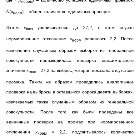
где
F
(
x
) – количество успешных единичных проверок,
нором
N
(
x
) – общее количество единичных проверок.
норм
Затем
x
увеличивалось до 27,2, в этом случае
max
нормированное отклонение
x
равнялось 2,2. После
норм
извлечения случайным образом выборки из генеральной
совокупности производилась проверка максимального
значения
x
= 27,2 на выброс, которая показала отсутствие
max
промаха. Таким же образом проводились аналогичные
проверки на выбросы в оставшихся сорока девяти выборках,
извлекаемых также случайным образом из генеральной
совокупности. После того как были проведены все
единичные проверки на промах при нормированном
отклонении
x
= 2,2, подсчитывалось количество
норм