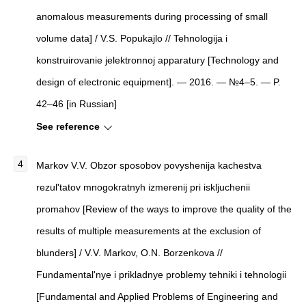
anomalous measurements during processing of small
volume data] / V.S. Popukajlo // Tehnologija i
konstruirovanie jelektronnoj apparatury [Technology and
design of electronic equipment]. — 2016. — №4–5. — P.
42–46 [in Russian]
See reference
Markov V.V. Obzor sposobov povyshenija kachestva
rezul'tatov mnogokratnyh izmerenij pri iskljuchenii
promahov [Review of the ways to improve the quality of the
results of multiple measurements at the exclusion of
blunders] / V.V. Markov, O.N. Borzenkova //
Fundamental'nye i prikladnye problemy tehniki i tehnologii
[Fundamental and Applied Problems of Engineering and