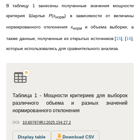
В таблицу 1 занесены полученные значения мощности
критерия Шарлье
P
(
x
) в зависимости от величины
норм
нормированного отклонения
x
и объема выборки, а
норм
также данные, полученные из открытых источников
[
15
]
,
[
16
]
,
которые использовались для сравнительного анализа.
Таблица 1 - Мощности критериев для выборок
различного объема и разных значений
нормированного отклонения
DOI:
10.60797/IRJ.2025.154.27.2
Display table
Download CSV