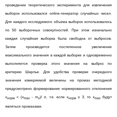
проведении теоретического эксперимента для извлечения
выборок использовался online-генератор случайных чисел.
Для каждого исследуемого объема выборок использовалось
по 50 выборочных совокупностей. При этом изначально
каждая случайная выборка была свободна от выбросов.
Затем производится постепенное увеличение
максимального значения в каждой выборке и одновременно
выполняется проверка этого значения на выброс по
критерию Шарлье. Для удобства проверки очередного
значения измеряемой величины на промах методикой
предусмотрено формирование нормированного отклонения
x
= (
x
-
m
)/ σ, т.е. если
x
≥ 3, то
x
будут
норм
max
x
норм
max
являться промахами.