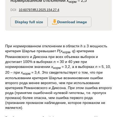
нормированном отклонении x
= 2,5
норм
DOI:
10.60797/IRJ.2025.154.27.4
Display full size
Download image
При нормированном отклонении в области
h
≥ 3 мощность
критерия Шарлье превышает
P
(
x
, q
) критериев
норм
Романовского и Диксона при всех объемах выборок и
достигает 100% в выборках
n =
30 и 40 уже при
нормированном значении
x
= 3,2, а в выборках
n =
5, 10,
норм
20 – при
x
= 3,4. Это свидетельствует о том, что при
норм
использовании критерия Шарлье возникновение ошибки
второго рода менее вероятно, чем при использовании
критериев Романовского и Диксона. При этом ошибка второго
рода (принятие ошибочной нулевой гипотезы, т.е. пропуск
промаха) более опасна, чем ошибка первого рода
(признание промахом наблюдение, которое промахом не
является).