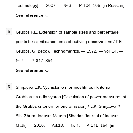
Technology]. — 2007. — № 3. — P. 104–106. [in Russian]
See reference
Grubbs F.E. Extension of sample sizes and percentage
points for significance tests of outlying observations / F.E.
Grubbs, G. Beck // Technometrics. — 1972. — Vol. 14. —
№ 4. — P. 847–854.
See reference
Shirjaeva L.K. Vychislenie mer moshhnosti kriterija
Grabbsa na odin vybros [Calculation of power measures of
the Grubbs criterion for one emission] / L.K. Shirjaeva //
Sib. Zhurn. Industr. Matem [Siberian Journal of Industr.
Math]. — 2010. — Vol.13. — № 4. — P. 141–154. [in