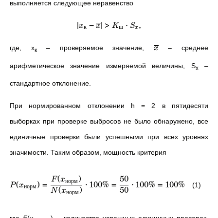
выполняется следующее неравенство
∣
−
∣
>
⋅
,
x
x
K
S
к
ш
x
где, x
– проверяемое значение,
– среднее
x
к
арифметическое значение измеряемой величины, S
–
x
стандартное отклонение.
При нормированном отклонении h = 2 в пятидесяти
выборках при проверке выбросов не было обнаружено, все
единичные проверки были успешными при всех уровнях
значимости. Таким образом, мощность критерия
(
)
50
F
x
норм
(
)
=
⋅
100%
=
⋅
100%
=
100%
(1)
P
x
норм
(
)
50
N
x
норм