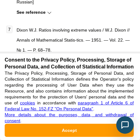
Russian]
See reference
Dixon W.J. Ratios involving extreme values / W.J. Dixon //
Annals of Mathematical Statis-tics. — 1951. — Vol. 22. —
№ 1. — P. 68–78.
Consent to the Privacy Policy, Processing, Storage of
See reference
Personal Data, and Collection of Statistical Information
The Privacy Policy, Processing, Storage of Personal Data, and
Vlasov R.Ju. Obosnovanie i vybor kriterija vyjavlenija i
Collection of Statistical Information defines the Operator's policy
regarding the processing of User Data when they use the
lokalizacii anomal'nyh znachenij [Justification and selection
Resource, and also contains information about the implemented
requirements for the protection of Users' personal data and the
of the criterion for detection and localisation of anomalous
use of
cookies
in accordance with
paragraph 1 of Article 6 of
values] / R.Ju. Vlasov, A.V. Jakovlev // Global'nyj nauchnyj
Federal Law No. 152-FZ "On Personal Data"
.
More details about the purposes, data, and withdrawal of
potencial. Informatika, vychislitel'naja tehnika i upravlenie
consent
.
[Global Scientific Potential. Informatics, Computer Science
Accept
and Management]. — 2015. — № 7 (15). — P. 36–39. [in