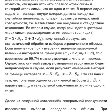
отметить, что нужно отличать правило «трех сигм» и
критерий «трех сигм», что не одно и то же. В первом случае
задаются границы, внутри которых должна находиться
случайная величина, используя параметры генеральной
совокупности, т.е. математическое ожидание и стандартное
отклонение. Во втором случае, когда речь идет о критерии
«трех сигм», рассматривается интервал в границах (
−
3
⋅
,
+
3
⋅
), полученный в результате
x
S
x
S
x
x
статистической обработки выборок ограниченного объема.
Если полученное при измерении значение измеряемой
величины находится за границами (
m
- 3
σ
m
+ 3 σ), то с
x
,
x
вероятностью 99,7% можно утверждать, что это – промах.
Однако аналогичный вывод в отношении вероятности будет
неправомерен в случае, если результат измерения выходит
−
3
⋅
,
+
3
⋅
за границы интервала
. Это связано с
x
S
x
S
x
x
,
тем, что точечные оценки ограниченной выборки
и
x
S
x
параметры
m
,
σ генеральной совокупности это – не одно и
x
то же.
Далее из созданной «эталонной» генеральной совокупности
извлекаются выборки определенного объема. При