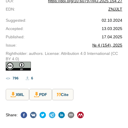
DOI
:
https://doi.org/10.60797/IRJ.2025.154.27
EDN
:
ZNJJLT
Suggested
:
02.10.2024
Accepted
:
13.03.2025
Published
:
17.04.2025
Issue
:
№ 4 (154), 2025
Rightholder: authors. License: Attribution 4.0 International (CC
BY 4.0)
796
6
XML
PDF
Cite
Share
: