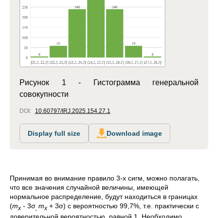
Рисунок 1 - Гистограмма генеральной
совокупности
DOI:
10.60797/IRJ.2025.154.27.1
Display full size
Download image
Принимая во внимание правило 3-х сигм, можно полагать,
что все значения случайной величины, имеющей
нормальное распределение, будут находиться в границах
(
m
- 3σ
m
+ 3σ) с вероятностью 99,7%, т.е. практически с
x
,
x
доверительной вероятностью, равной 1. Необходимо