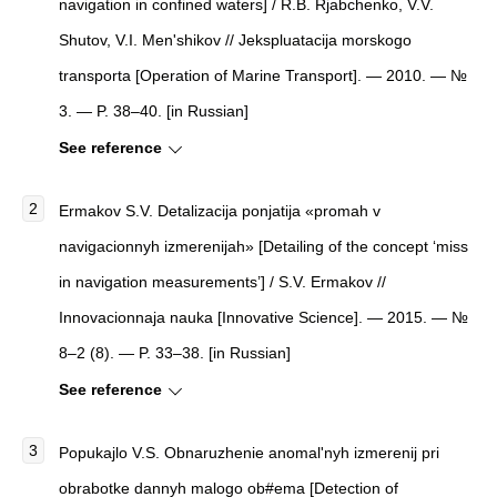
navigation in confined waters] / R.B. Rjabchenko, V.V.
Shutov, V.I. Men'shikov // Jekspluatacija morskogo
transporta [Operation of Marine Transport]. — 2010. — №
3. — P. 38–40. [in Russian]
See reference
Ermakov S.V. Detalizacija ponjatija «promah v
navigacionnyh izmerenijah» [Detailing of the concept ‘miss
in navigation measurements’] / S.V. Ermakov //
Innovacionnaja nauka [Innovative Science]. — 2015. — №
8–2 (8). — P. 33–38. [in Russian]
See reference
Popukajlo V.S. Obnaruzhenie anomal'nyh izmerenij pri
obrabotke dannyh malogo ob#ema [Detection of