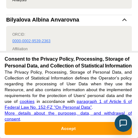
Analysis
Bilyalova Albina Anvarovna
ORCID:
0000-0002-9539-2363
Affiliation
Kazan (Volga Region) Federal University, Kazan, Russian
Consent to the Privacy Policy, Processing, Storage of
Federation
Personal Data, and Collection of Statistical Information
Role
:
The Privacy Policy, Processing, Storage of Personal Data, and
Author, Data curation, Management
Collection of Statistical Information defines the Operator's policy
ELIBRARY AUTHOR ID:
regarding the processing of User Data when they use the
Resource, and also contains information about the implemented
758888
requirements for the protection of Users' personal data and the
RESEARCHER ID:
use of
cookies
in accordance with
paragraph 1 of Article 6 of
N-8599-2015
Federal Law No. 152-FZ "On Personal Data"
.
More details about the purposes, data, and withdrawal of
consent
.
Article metrics
Accept