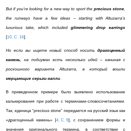
But if you’re looking for a new way to sport the
precious stone
,
the runways have a few ideas – starting with Altuzarra’s
luxurious take, which included
glimmering drop earrings
[
10, C. 16
]
.
Но если вы ищете новый способ носить
драгоценный
камень
, на подиумах есть несколько идей – начиная с
роскошного варианта Altuzarra, в который вошли
мерцающие серьги-капли
.
В приведенном примере было выявлено использование
калькирования при работе с терминами-словосочетаниями.
Так, единица “precious stone” передается на русский язык как
«драгоценный камень»
[
4, C. 9
]
, с сохранением формы и
значения оригинального термина, в соответствии с