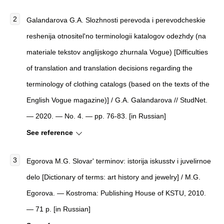
Galandarova G.A. Slozhnosti perevoda i perevodcheskie
reshenija otnositel'no terminologii katalogov odezhdy (na
materiale tekstov anglijskogo zhurnala Vogue) [Difficulties
of translation and translation decisions regarding the
terminology of clothing catalogs (based on the texts of the
English Vogue magazine)] / G.A. Galandarova // StudNet.
— 2020. — No. 4. — pp. 76-83. [in Russian]
See reference
Egorova M.G. Slovar' terminov: istorija iskusstv i juvelirnoe
delo [Dictionary of terms: art history and jewelry] / M.G.
Egorova. — Kostroma: Publishing House of KSTU, 2010.
— 71 p. [in Russian]