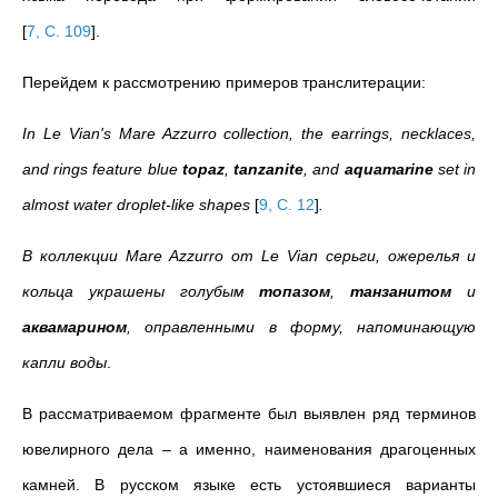
[
7, C. 109
]
.
Перейдем к рассмотрению примеров транслитерации:
In Le Vian's Mare Azzurro collection, the earrings, necklaces,
and rings feature blue
topaz
,
tanzanite
, and
aquamarine
set in
almost water droplet-like shapes
[
9, C. 12
]
.
В коллекции Mare Azzurro от Le Vian серьги, ожерелья и
кольца украшены голубым
топазом
,
танзанитом
и
аквамарином
, оправленными в форму, напоминающую
капли воды
.
В рассматриваемом фрагменте был выявлен ряд терминов
ювелирного дела – а именно, наименования драгоценных
камней. В русском языке есть устоявшиеся варианты