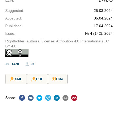
EDN
:
DPKBKJ
Suggested
:
25.03.2024
Accepted
:
05.04.2024
Published
:
17.04.2024
Issue
:
№ 4 (142), 2024
Rightholder: authors. License: Attribution 4.0 International (CC
BY 4.0)
1428
25
XML
PDF
Cite
Share
: