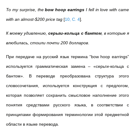
To my surprise, the
bow hoop earrings
I fell in love with came
with an almost-$200 price tag
[
10, C. 4
]
.
К моему удивлению,
серьги-кольца с бантом
, в которые я
влюбилась, стоили почти 200 долларов
.
При передаче на русский язык термина “bow hoop earrings”
используется грамматическая замена – «серьги-кольца с
бантом». В переводе преобразована структура этого
словосочетания, используется конструкция с предлогом,
которая позволяет сохранить смысловое наполнение этого
понятия средствами русского языка, в соответствии с
принципами формирования терминологии этой предметной
области в языке перевода.