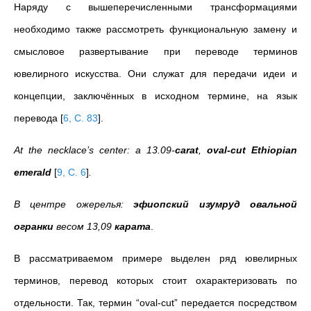
Наряду с вышеперечисленными трансформациями
необходимо также рассмотреть функциональную замену и
смысловое развертывание при переводе терминов
ювелирного искусства. Они служат для передачи идеи и
концепции, заключённых в исходном термине, на язык
перевода
[
6, C. 83
]
.
At the necklace’s center: a 13.09-
carat
,
oval-cut Ethiopian
emerald
[
9, C. 6
]
.
В центре ожерелья:
эфиопский изумруд овальной
огранки
весом 13,09
карата
.
В рассматриваемом примере выделен ряд ювелирных
терминов, перевод которых стоит охарактеризовать по
отдельности. Так, термин “oval-cut” передается посредством