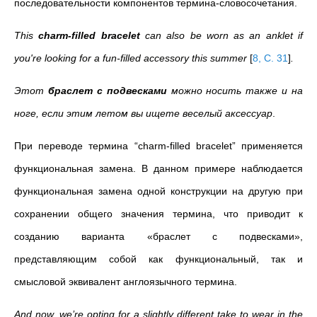
последовательности компонентов термина-словосочетания.
This
charm-filled bracelet
can also be worn as an anklet if
you're looking for a fun-filled accessory this summer
[
8, C. 31
]
.
Этот
браслет с подвесками
можно носить также и на
ноге, если этим летом вы ищете веселый аксессуар
.
При переводе термина “charm-filled bracelet” применяется
функциональная замена. В данном примере наблюдается
функциональная замена одной конструкции на другую при
сохранении общего значения термина, что приводит к
созданию варианта «браслет с подвесками»,
представляющим собой как функциональный, так и
смысловой эквивалент англоязычного термина.
And now, we’re opting for a slightly different take to wear in the