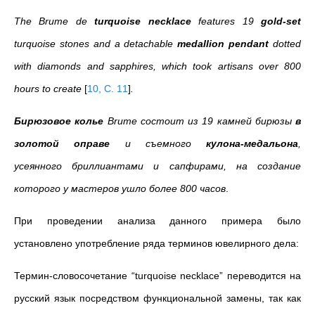
The Brume de
turquoise necklace
features 19
gold-set
turquoise stones and a detachable
medallion pendant
dotted
with diamonds and sapphires, which took artisans over 800
hours to create
[
10, C. 11
]
.
Бирюзовое колье
Brume состоит из 19 камней бирюзы
в
золотой оправе
и съемного
кулона-медальона
,
усеянного бриллиантами и сапфирами, на создание
которого у мастеров ушло более 800 часов
.
При проведении анализа данного примера было
установлено употребление ряда терминов ювелирного дела:
Термин-словосочетание “turquoise necklace” переводится на
русский язык посредством функциональной замены, так как