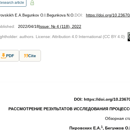
esearch article
DOI
:
https://doi.org/10.2367
rovskikh E.A.
Begunkov O.I.
Begunkova N.O.
blished
:
2022/04/18
Issue: № 4 (118), 2022
ghtholder: authors. License: Attribution 4.0 International (CC BY 4.0)
PDF
Cite
DOI: https://doi.org/10.2367
РАССМОТРЕНИЕ РЕЗУЛЬТАТОВ ИССЛЕДОВАНИЯ ПРОЦЕС
Обзорная ст
1
Пировских Е.А.
, Бегунков О.