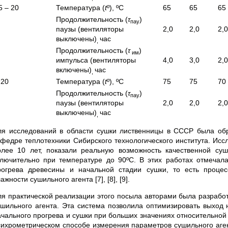
5 – 20
Температура (
t
º), ºС
65
65
65
Продолжительность (
τ
)
пау
паузы (вентиляторы
2,0
2,0
2,0
выключены)
час
,
Продолжительность (
τ
)
им
импульса (вентиляторы
4,0
3,0
2,0
включены)
час
,
 20
Температура (
t
º), ºС
75
75
70
Продолжительность (
τ
)
пау
паузы (вентиляторы
2,0
2,0
2,0
выключены)
час
,
ля исследований в области сушки лиственницы в СССР была об
афедре теплотехники Сибирского технологического института. Ис
олее 10 лет, показали реальную возможность качественной с
ключительно при температуре до 90ºС. В этих работах отмечала
рогрева древесины и начальной стадии сушки, то есть проце
ажности сушильного агента [7], [8], [9].
ля практической реализации этого посыла авторами была разрабо
ушильного агента. Эта система позволила оптимизировать выход 
ачального прогрева и сушки при больших значениях относительной
сихрометрическом способе измерения параметров сушильного аге