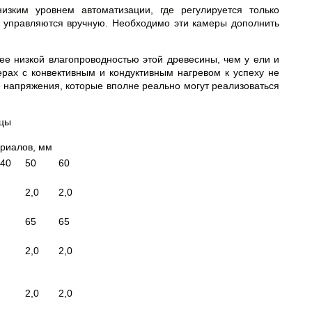
зким уровнем автоматизации, где регулируется только
ы управляются вручную. Необходимо эти камеры дополнить
ее низкой влагопроводностью этой древесины, чем у ели и
рах с конвективным и кондуктивным нагревом к успеху не
е напряжения, которые вполне реально могут реализоваться
ицы
риалов, мм
 40
50
60
2,0
2,0
65
65
2,0
2,0
2,0
2,0