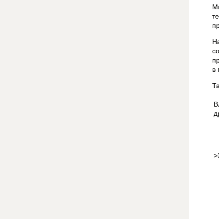
М
т
п
Н
с
п
в 
Т
В
д
>