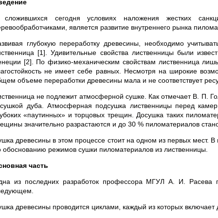
ведение
 сложившихся сегодня условиях наложения жестких санкц
еревообработчиками, является развитие внутреннего рынка пилома
азвивая глубокую переработку древесины, необходимо учитыват
иственница [1]. Удивительные свойства лиственницы были извес
енеции [2]. По физико-механическим свойствам лиственница лишь 
лагостойкость не имеет себе равных. Несмотря на широкие возм
бщем объеме переработки древесины мала и не соответствует рес
иственница не подлежит атмосферной сушке. Как отмечает В. П. Го
 сушкой дуба. Атмосферная подсушка лиственницы перед камер
лубоких «паутинных» и торцовых трещин. Досушка таких пиломате
рещины значительно разрастаются и до 30 % пиломатериалов стано
ушка древесины в этом процессе стоит на одном из первых мест. 
о обоснованию режимов сушки пиломатериалов из лиственницы.
сновная часть
дна из последних разработок профессора МГУЛ А. И. Расева по
ледующем.
ушка древесины проводится циклами, каждый из которых включает д