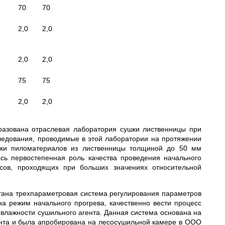
70
70
2,0
2,0
2,0
2,0
75
75
2,0
2,0
разована отраслевая лаборатория сушки лиственницы при
следования, проводимые в этой лаборатории на протяжении
ушки пиломатериалов из лиственницы толщиной до 50 мм
сь первостепенная роль качества проведения начального
ссов, проходящих при больших значениях относительной
тана трехпараметровая система регулирования параметров
на режим начального прогрева, качественно вести процесс
 влажности сушильного агента. Данная система основана на
нта и была апробирована на лесосушильной камере в ООО