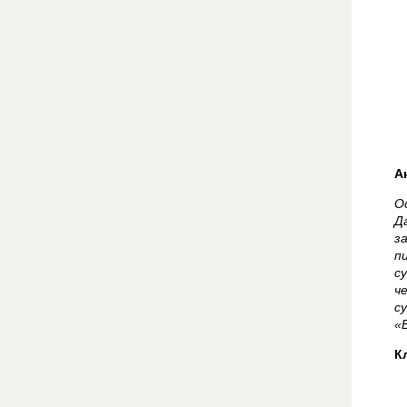
А
О
Д
з
п
с
ч
с
«
К