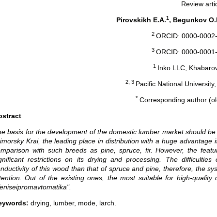
Review arti
1
Pirovskikh E.A.
, Begunkov O.I
2
ORCID: 0000-0002-
3
ORCID: 0000-0001-
1
Inko LLC, Khabarov
2, 3
Pacific National Universit
*
Corresponding author (ol
bstract
e basis for the development of the domestic lumber market should be dr
imorsky Krai, the leading place in distribution with a huge advantage 
mparison with such breeds as pine, spruce, fir. However, the feat
gnificant restrictions on its drying and processing. The difficulti
nductivity of this wood than that of spruce and pine, therefore, the s
tention. Out of the existing ones, the most suitable for high-qualit
eniseipromavtomatika".
eywords:
drying, lumber, mode, larch.