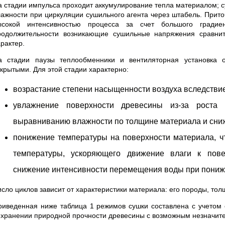
а стадии импульса проходит аккумулирование тепла материалом; с
лажности при циркуляции сушильного агента через штабель. Прито
ысокой интенсивностью процесса за счет большого гради
родолжительности возникающие сушильные напряжения сравнит
рактер.
а стадии паузы теплообменники и вентиляторная установка о
ткрытыми. Для этой стадии характерно:
возрастание степени насыщенности воздуха вследстви
увлажнение поверхности древесины из-за роста 
выравниванию влажности по толщине материала и сн
понижение температуры на поверхности материала, ч
температуры, ускоряющего движение влаги к пове
снижение интенсивности перемещения воды при пониж
исло циклов зависит от характеристики материала: его породы, то
риведенная ниже таблица 1 режимов сушки составлена с учетом 
охранении природной прочности древесины с возможным незначит