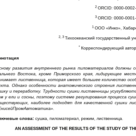
2
ORCID: 0000-0002-
3
ORCID: 0000-0001-
1
ООО «Инко», Хабаро
2, 3
Тихоокеанский государственный ун
*
Корреспондирующий автор (
ннотация
снову развития внутреннего рынка пиломатериалов должны с
альнего Востока, кроме Приморского края, лидирующее мес
анимает лиственница, которая имеет большее количество особе
ихта. Однако особенности анатомического строения листвен
ушку и переработку. Трудности сушки лиственницы усугубляют
ем у ели и сосны, поэтому системе регулирования процесса су
уществующих, наиболее подходят для качественной сушки ли
ЕнисейПромАвтоматика».
лючевые слова:
сушка, пиломатериал, режим, лиственница.
AN ASSESSMENT OF THE RESULTS OF THE STUDY OF T