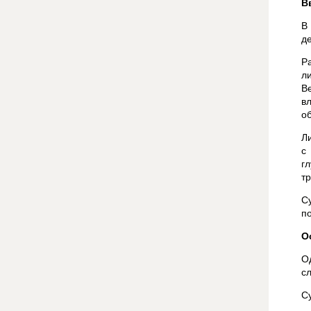
В
В
д
Р
л
В
в
о
Л
с
г
т
С
п
О
О
с
С