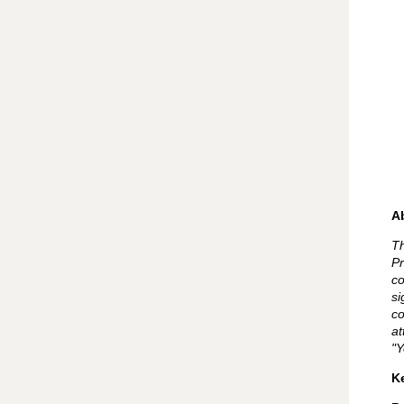
A
Th
Pr
co
si
co
at
"Y
K