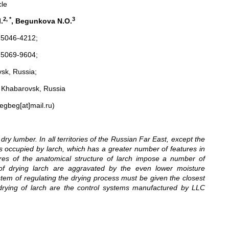
cle
2,
*
3
.
,
Begunkova N.O.
5046-4212;
5069-9604;
sk, Russia;
y, Khabarovsk, Russia
egbeg[at]mail.ru)
y lumber. In all territories of the Russian Far East, except the
is occupied by larch, which has a greater number of features in
ures of the anatomical structure of larch impose a number of
es of drying larch are aggravated by the even lower moisture
ystem of regulating the drying process must be given the closest
y drying of larch are the control systems manufactured by LLC