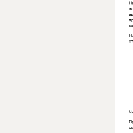
Н
в
в
п
ха
Н
о
Ч
П
с