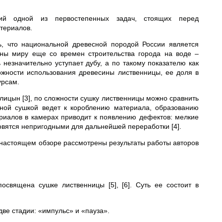
ий одной из первостепенных задач, стоящих перед
териалов.
ь, что национальной древесной породой России является
тны миру еще со времен строительства города на воде –
незначительно уступает дубу, а по такому показателю как
ожности использования древесины лиственницы, ее доля в
урсам.
лицын [3], по сложности сушку лиственницы можно сравнить
ной сушкой ведет к короблению материала, образованию
риалов в камерах приводит к появлению дефектов: мелкие
вятся непригодными для дальнейшей переработки [4].
В настоящем обзоре рассмотрены результаты работы авторов
священа сушке лиственницы [5], [6]. Суть ее состоит в
ве стадии: «импульс» и «пауза».