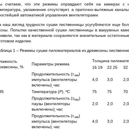
ы считаем, что эти режимы оправдают себя на камерах с ни
емпература, увлажнение отсутствует, а приточно-вытяжные канал
ростейшей автоматикой управления вентиляторами.
а наш взгляд трудности сушки лиственницы усугубляются еще бол
осны. Попытки качественной сушки лиственницы в вакуумных каме
ривели, так как в материале сохраняются значительные остаточны
готовом изделии.
аблица 1 – Режимы сушки пиломатериалов из древесины лиственн
Толщина пиломате
лажность
Параметры режима
ревесины, %
16 19
22 25
32
Продолжительность (
τ
)
им
импульса (вентиляторы
4,0
3,0
2,0
включены)
час
,
35
Температура (
t
º), ºС
75
75
70
Продолжительность (
τ
)
пау
паузы (вентиляторы
2,0
2,0
2,0
выключены)
час
,
Продолжительность (
τ
)
им
импульса (вентиляторы
4,0
3,0
2,0
включены)
час
,