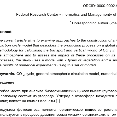
ORCID: 0000-0002-
Federal Research Center «Informatics and Management» of
*
Corresponding author (vpa
bstract
e current article aims to examine approaches to the construction of a j
carbon cycle model that describes the production process on a global s
thodology for calculating the transport and vertical mixing of CO
in 
2
e atmosphere and to assess the impact of these processes on its 
ocesses, the study uses a model with 7 types of vegetation and a simp
e results of numerical experiments using this set of models.
eywords:
CO
cycle, general atmospheric circulation model, numerica
2
ведение
собое место при анализе биогеохимических циклов имеет круговор
аполовину состоит из углерода. Углерод в атмосфере находится в
ачит, влияет на климат планеты [1].
родуктом фотосинтеза является органическое вещество растен
спользуется в процессе дыхания всеми живыми организмами, в том