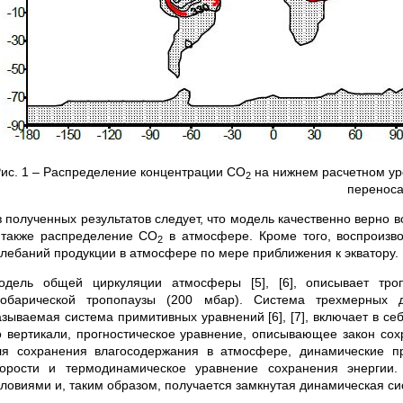
ис. 1 – Распределение концентрации CO
на нижнем расчетном уро
2
перенос
з полученных результатов следует, что модель качественно верно 
 также распределение CO
в атмосфере. Кроме того, воспроизв
2
олебаний продукции в атмосфере по мере приближения к экватору.
одель общей циркуляции атмосферы [5], [6], описывает тро
зобарической тропопаузы (200 мбар). Система трехмерных
азываемая система примитивных уравнений [6], [7], включает в с
о вертикали, прогностическое уравнение, описывающее закон сох
ля сохранения влагосодержания в атмосфере, динамические пр
корости и термодинамическое уравнение сохранения энергии
словиями и, таким образом, получается замкнутая динамическая си