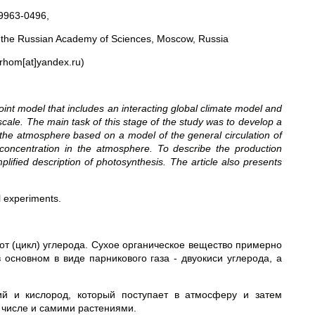
9963-0496,
 the Russian Academy of Sciences, Moscow, Russia
rhom[at]yandex.ru)
oint model that includes an interacting global climate model and
cale. The main task of this stage of the study was to develop a
the atmosphere based on a model of the general circulation of
concentration in the atmosphere. To describe the production
lified description of photosynthesis. The article also presents
l experiments.
от (цикл) углерода. Сухое органическое вещество примерно
 основном в виде парникового газа - двуокиси углерода, а
ий и кислород, который поступает в атмосферу и затем
 числе и самими растениями.