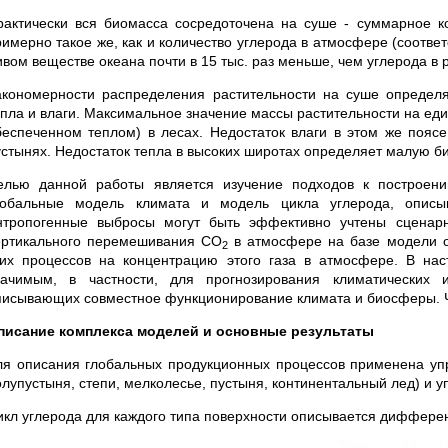
рактически вся биомасса сосредоточена на суше - суммарное к
имерно такое же, как и количество углерода в атмосфере (соответс
ивом веществе океана почти в 15 тыс. раз меньше, чем углерода в 
акономерности распределения растительности на суше определ
епла и влаги. Максимальное значение массы растительности на ед
беспеченном теплом) в лесах. Недостаток влаги в этом же пояс
устынях. Недостаток тепла в высоких широтах определяет малую би
елью данной работы является изучение подходов к построен
лобальные модель климата и модель цикла углерода, опис
нтропогенные выбросы могут быть эффективно учтены сценар
ертикального перемешивания CO
в атмосфере на базе модели 
2
тих процессов на концентрацию этого газа в атмосфере. В на
начимым, в частности, для прогнозирования климатических 
писывающих совместное функционирование климата и биосферы. Ч
писание комплекса моделей и основные результаты
ля описания глобальных продукционных процессов применена упр
олупустыня, степи, мелколесье, пустыня, континентальный лед) и
икл углерода для каждого типа поверхности описывается дифференци