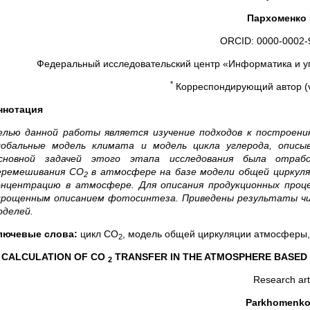
Пархоменко 
ORCID: 0000-0002-
Федеральный исследовательский центр «Информатика и уп
*
Корреспондирующий автор (v
ннотация
елью данной работы является изучение подходов к построен
лобальные модель климата и модель цикла углерода, опис
сновной задачей этого этапа исследования была отраб
еремешивания CO
в атмосфере на базе модели общей циркуля
2
онцентрацию в атмосфере. Для описания продукционных проц
прощенным описанием фотосинтеза. Приведены результаты чи
оделей.
лючевые слова:
цикл СО
, модель общей циркуляции атмосферы,
2
CALCULATION OF CO
TRANSFER IN THE ATMOSPHERE BASED
2
Research art
Parkhomenko 