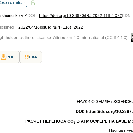
esearch article
DOI
:
https://doi.org/10.23670/IRJ.2022.118.4.072
EDN
:
rkhomenko V.P.
blished
:
2022/04/18
Issue: № 4 (118), 2022
ghtholder: authors. License: Attribution 4.0 International (CC BY 4.0)
PDF
Cite
НАУКИ О ЗЕМЛЕ / SCIENCE
DOI: https://doi.org/10.2367
РАСЧЕТ ПЕРЕНОСА
CO
В АТМОСФЕРЕ НА БАЗЕ 
2
Научная ста