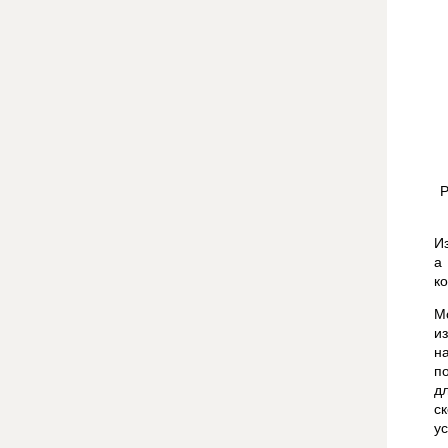
Р
И
а
к
М
и
н
п
д
с
у