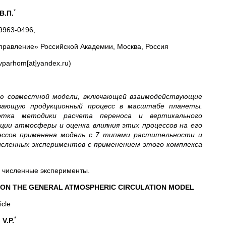
*
В.П.
9963-0496,
равление» Российской Академии, Москва, Россия
parhom[at]yandex.ru)
ию совместной модели, включающей взаимодействующие
ывающую продукционный процесс в масштабе планеты.
отка методики расчета переноса и вертикального
ции атмосферы и оценка влияния этих процессов на его
ессов применена модель с 7 типами растительности и
сленных экспериментов с применением этого комплекса
 численные эксперименты.
 ON THE GENERAL ATMOSPHERIC CIRCULATION MODEL
icle
*
V.P.