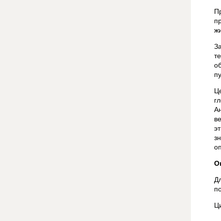
П
пр
ж
З
т
о
п
Ц
г
А
в
э
з
о
О
Д
п
Ц