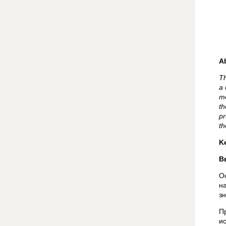
A
Th
a 
me
th
pr
th
K
В
О
н
зн
П
и