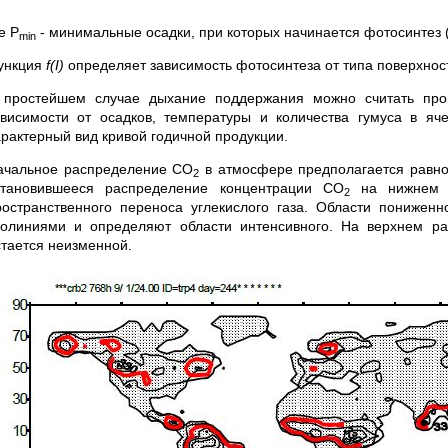
е P
- минимальные осадки, при которых начинается фотосинтез (
min
ункция
f
(
I
)
определяет зависимость фотосинтеза от типа поверхно
 простейшем случае дыхание поддержания можно считать пр
ависимости от осадков, температуры и количества гумуса в яч
арактерный вид кривой годичной продукции.
ачальное распределение CO
в атмосфере предполагается равно
2
становившееся распределение концентрации CO
на нижнем р
2
ространственного переноса углекислого газа. Области пониже
золиниями и определяют области интенсивного. На верхнем ра
стается неизменной.