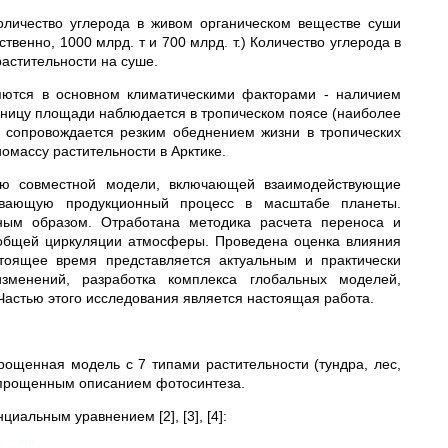
оличество углерода в живом органическом веществе суши
твенно, 1000 млрд. т и 700 млрд. т.) Количество углерода в
растительности на суше.
яются в основном климатическими факторами - наличием
иницу площади наблюдается в тропическом поясе (наиболее
е сопровождается резким обеднением жизни в тропических
омассу растительности в Арктике.
ию совместной модели, включающей взаимодействующие
ывающую продукционный процесс в масштабе планеты.
ным образом. Отработана методика расчета переноса и
общей циркуляции атмосферы. Проведена оценка влияния
стоящее время представляется актуальным и практически
изменений, разработка комплекса глобальных моделей,
астью этого исследования является настоящая работа.
ощенная модель с 7 типами растительности (тундра, лес,
 упрощенным описанием фотосинтеза.
альным уравнением [2], [3], [4]: