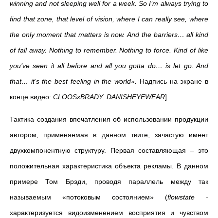
winning and not sleeping well for a week. So I’m always trying to
find that zone
,
that level of vision, where I can really see
,
where
the only moment that matters is now. And the barriers… all kind
of fall away. Nothing to remember. Nothing to force. Kind of like
you’ve seen it all before and all you gotta do… is let go. And
that… it’s the best feeling in the world
»
.
Надпись на экране в
конце видео:
CLOOSxBRADY
.
DANISHEYEWEAR
].
Тактика создания впечатления об использовании продукции
автором, применяемая в данном твите, зачастую имеет
двухкомпонентную структуру. Первая составляющая – это
положительная характеристика объекта рекламы. В данном
примере Том Брэди, проводя параллель между так
называемым «потоковым состоянием» (
flowstate
-
характеризуется видоизменением восприятия и чувством