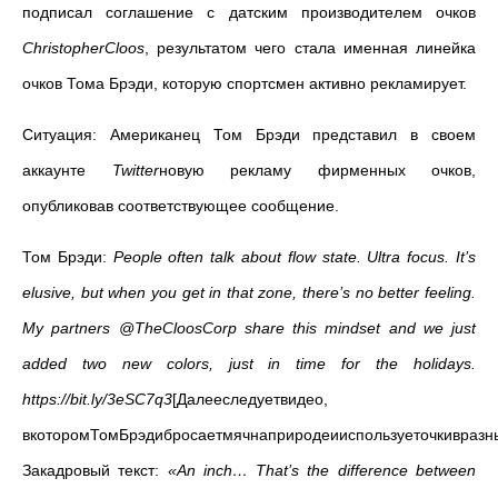
подписал соглашение с датским производителем очков
ChristopherCloos
, результатом чего стала именная линейка
очков Тома Брэди, которую спортсмен активно рекламирует.
Ситуация: Американец Том Брэди представил в своем
аккаунте
Twitter
новую рекламу фирменных очков,
опубликовав соответствующее сообщение.
Том Брэди:
People often talk about flow state. Ultra focus. It’s
elusive, but when you get in that zone, there’s no better feeling.
My partners @TheCloosCorp share this mindset and we just
added two new colors, just in time for the holidays.
https://bit.ly/3eSC7q3
[Далееследуетвидео,
вкоторомТомБрэдибросаетмячнаприродеииспользуеточкивразны
Закадровый текст:
«
An inch… That’s the difference between