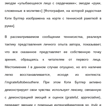
эмодзи «улыбающееся лицо с сердечками»; эмодзи «руки,
сложенные в молитве»] [Фотография, на которой радостная
Кэти Бултер изображена на корте с теннисной ракеткой в
руках].
В рассматриваемом сообщении теннисистка, реализуя
тактику представления личного опыта автора, показывает,
что все сказанное представляет ее собственную точку
зрения, обращаясь к читателям от первого лица.
Местоимение
I
в данном случае опущено, но его наличие
легко восстанавливается, исходя из контекста:
I
’
mgratefultobeouthere
. При этом Кэти Бултер активно
демонстрирует свои чувства: использует лексику, связанную
с демонстрацией эмоций и оценок (
grateful
,
appreciative
),
передает эмоции с помощью интенсификаторов
so
,
truly
и