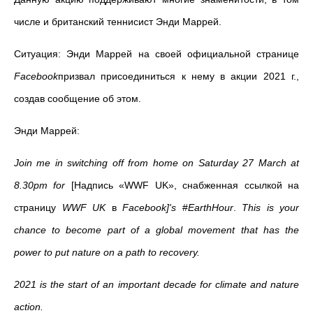
числе и британский теннисист Энди Маррей.
Ситуация: Энди Маррей на своей официальной странице
Facebook
призвал присоединиться к нему в акции 2021 г.,
создав сообщение об этом.
Энди Маррей:
Join me in switching off from home on Saturday 27 March at
8.30pm for
[Надпись «WWF UK», снабженная ссылкой на
страницу
WWF UK
в
Facebook]'s
#
EarthHour
.
This is your
chance to become part of a global movement that has the
power to put nature on a path to recovery.
2021 is the start of an important decade for climate and nature
action.