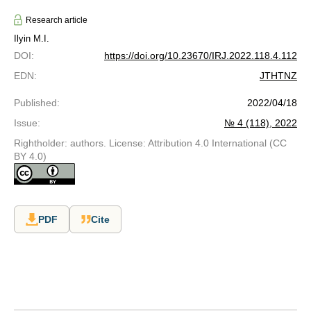
Research article
Ilyin M.I.
DOI
:
https://doi.org/10.23670/IRJ.2022.118.4.112
EDN
:
JTHTNZ
Published
:
2022/04/18
Issue
:
№ 4 (118), 2022
Rightholder: authors. License: Attribution 4.0 International (CC
BY 4.0)
PDF
Cite