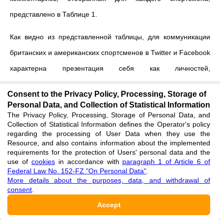
представлено в Таблице 1.
Как видно из представленной таблицы, для коммуникации
британских и американских спортсменов в Twitter и Facebook
характерна презентация себя как личностей,
представляющих самих себя в связи с осуществляемой
Consent to the Privacy Policy, Processing, Storage of
профессиональной деятельностью, а также рекламирование
Personal Data, and Collection of Statistical Information
The Privacy Policy, Processing, Storage of Personal Data, and
различных товаров и услуг.
Collection of Statistical Information defines the Operator's policy
regarding the processing of User Data when they use the
При этом, говоря о «презентации себя как личностей», мы
Resource, and also contains information about the implemented
requirements for the protection of Users' personal data and the
подразумеваем, что спортсмены в своих официальных
use of
cookies
in accordance with
paragraph 1 of Article 6 of
«спортивных» профилях достаточно охотно выставляют
Federal Law No. 152-FZ "On Personal Data"
.
More details about the purposes, data, and withdrawal of
напоказ свою личную жизнь (например, Кэти Бултер или
consent
.
Тейлор Фриц иногда публикуют «домашние» фотографии и
Accept
рассказывают о взаимоотношениях с близкими) и