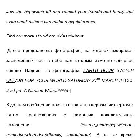
Join the big switch off and remind your friends and family that
even small actions can make a big difference.
Find out more at
wwf.org.uk/earth-hour.
[Далее представлена фотография, на которой изображен
заснеженный лес, в небе над которым заметно северное
сияние. Надпись на фотографии:
EARTH HOUR
SWITCH
th
OFF
/ON FOR YOUR WORLD SATURDAY 27
MARCH
// 8:30-
9:30 pm © Nansen Weber/WWF
].
В данном сообщении призыв выражен в первом, четвертом и
пятом предложениях с помощью повелительного
наклонения (
joinme
,
jointhebigswitchoff
,
remindyourfriendsandfamily
,
findoutmore
). В то же время