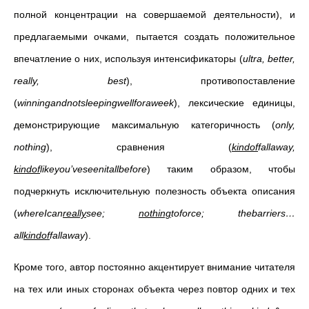
полной концентрации на совершаемой деятельности), и
предлагаемыми очками, пытается создать положительное
впечатление о них, используя интенсификаторы (
ultra
,
better
,
really
,
best
), противопоставление
(
winningandnotsleepingwellforaweek
), лексические единицы,
демонстрирующие максимальную категоричность (
only
,
nothing
), сравнения (
kindof
fallaway
,
kindof
likeyou
’
veseenitallbefore
) таким образом, чтобы
подчеркнуть исключительную полезность объекта описания
(
whereIcan
really
see
;
nothing
toforce
;
thebarriers
…
all
kindof
fallaway
).
Кроме того, автор постоянно акцентирует внимание читателя
на тех или иных сторонах объекта через повтор одних и тех