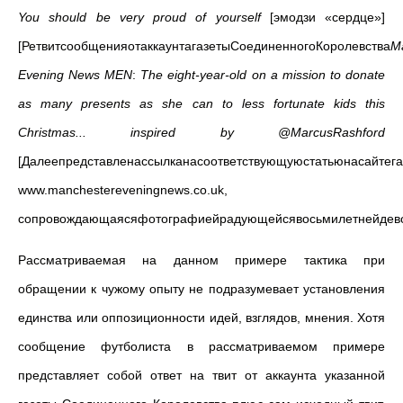
You should be very proud of yourself
[эмодзи «сердце»]
[РетвитсообщенияотаккаунтагазетыСоединенногоКоролевства
M
Evening News MEN
:
The eight-year-old on a mission to donate
as many presents as she can to less fortunate kids this
Christmas... inspired by @MarcusRashford
[Далеепредставленассылканасоответствующуюстатьюнасайтега
www.manchestereveningnews.co.uk,
сопровождающаясяфотографиейрадующейсявосьмилетнейдевоч
Рассматриваемая на данном примере тактика при
обращении к чужому опыту не подразумевает установления
единства или оппозиционности идей, взглядов, мнения. Хотя
сообщение футболиста в рассматриваемом примере
представляет собой ответ на твит от аккаунта указанной