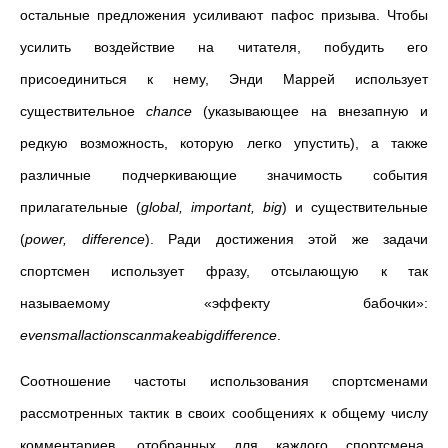
остальные предложения усиливают пафос призыва. Чтобы
усилить воздействие на читателя, побудить его
присоединиться к нему, Энди Маррей использует
существительное
chance
(указывающее на внезапную и
редкую возможность, которую легко упустить), а также
различные подчеркивающие значимость события
прилагательные (
global
,
important
,
big
) и существительные
(
power
,
difference
). Ради достижения этой же задачи
спортсмен использует фразу, отсылающую к так
называемому «эффекту бабочки»:
evensmallactionscanmakeabigdifference
.
Соотношение частоты использования спортсменами
рассмотренных тактик в своих сообщениях к общему числу
комментариев, отобранных для каждого спортсмена,