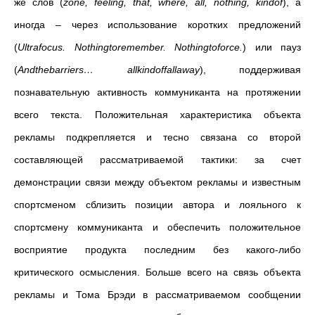
же слов (
zone
,
feeling
,
that
,
where
,
all
,
nothing
,
kindof
), а
иногда – через использование коротких предложений
(
Ultrafocus
.
Nothingtoremember
.
Nothingtoforce
.
) или пауз
(
Andthebarriers
…
allkindoffallaway
), поддерживая
познавательную активность коммуниканта на протяжении
всего текста. Положительная характеристика объекта
рекламы подкрепляется и тесно связана со второй
составляющей рассматриваемой тактики: за счет
демонстрации связи между объектом рекламы и известным
спортсменом сблизить позиции автора и лояльного к
спортсмену коммуниканта и обеспечить положительное
восприятие продукта последним без какого-либо
критического осмысления. Больше всего на связь объекта
рекламы и Тома Брэди в рассматриваемом сообщении