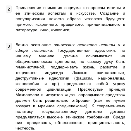
Привлечение внимания социума к вопросам истины и
ее этическим аспектам в искусстве. Создание и
популяризация некоего образа человека будущего:
прямого, искреннего, правдивого, принципиального в
литературе, кино, живописи;
Важно осознание
этических аспектов истины и в
сфере политики
. Государственная идеология, по
нашему мнению, должна основываться на
общечеловеческих ценностях, по своему духу быть
гуманистичной, поддерживать жизнь, развитие и
творчество индивида. Ложные, воинственные,
деструктивные идеологии (фашизм, национализм,
ксенофобия и др.) представляют собой угрозу
современной цивилизации. Пресловутый принцип
Макиавелли и иезуитов «цель оправдывает средства»
должен быть решительно отброшен (нам не нужен
возврат в мрачное средневековье). К современному
политику, государственному деятелю должны
предъявляться высокие этические требования. Среди
них: правдивость, объективность, принципиальность,
честность.