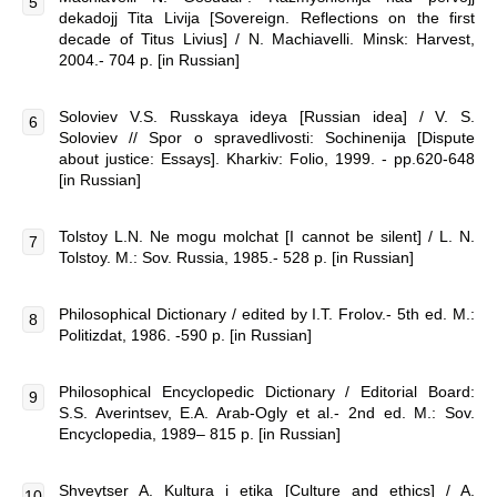
dekadojj Tita Livija [Sovereign. Reflections on the first
decade of Titus Livius] / N. Machiavelli. Minsk: Harvest,
2004.- 704 p. [in Russian]
Soloviev V.S. Russkaya ideya [Russian idea] / V. S.
Soloviev // Spor o spravedlivosti: Sochinenija [Dispute
about justice: Essays]. Kharkiv: Folio, 1999. - pp.620-648
[in Russian]
Tolstoy L.N. Ne mogu molchat [I cannot be silent] / L. N.
Tolstoy. M.: Sov. Russia, 1985.- 528 p. [in Russian]
Philosophical Dictionary / edited by I.T. Frolov.- 5th ed. M.:
Politizdat, 1986. -590 p. [in Russian]
Philosophical Encyclopedic Dictionary / Editorial Board:
S.S. Averintsev, E.A. Arab-Ogly et al.- 2nd ed. M.: Sov.
Encyclopedia, 1989– 815 p. [in Russian]
Shveytser A. Kultura i etika [Culture and ethics] / A.