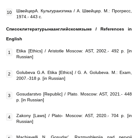
ШвейцерА. Культураиэтика / А. Швейцер. М.: Прогресс,
1974.- 443 с.
Списоклитературынаанглийскомязыке /
References in
English
Etika [Ethics] / Aristotle Moscow: AST, 2002.- 492 p. [in
Russian]
Golubeva G.A. Etika [Ethics] / G. A. Golubeva. M.: Exam,
2007.-318 p. [in Russian]
Gosudarstvo [Republic] / Plato. Moscow: AST, 2021.- 448
p. [in Russian]
Zakony [Laws] / Plato- Moscow: AST, 2020.- 704 p. [in
Russian]
Machiavelli N. Gosudar'. Razmyshlenija nad pervojj