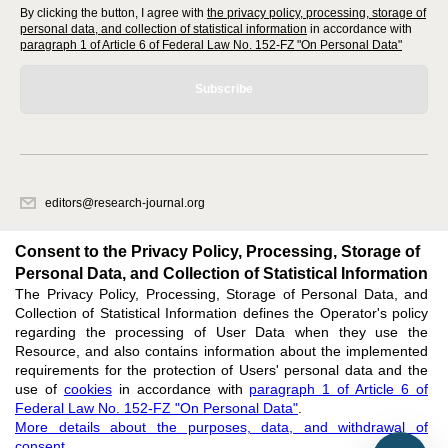
By clicking the button, I agree with
the privacy policy, processing, storage of
personal data, and collection of statistical information
in accordance with
paragraph 1 of Article 6 of Federal Law No. 152-FZ "On Personal Data"
Subscribe
editors@research-journal.org
620066, Sverdlovsk region, Yekaterinburg, st. Akademicheskaya, 11A,
office 1
Consent to the Privacy Policy, Processing, Storage of
Personal Data, and Collection of Statistical Information
The Privacy Policy, Processing, Storage of Personal Data, and
Feedback
Collection of Statistical Information defines the Operator's policy
regarding the processing of User Data when they use the
Resource, and also contains information about the implemented
requirements for the protection of Users' personal data and the
use of
cookies
in accordance with
paragraph 1 of Article 6 of
Federal Law No. 152-FZ "On Personal Data"
.
Support
:
editors@research-journal.org
More details about the purposes, data, and withdrawal of
ISSN 2227-6017 (ONLINE),
ISSN 2303-9868 (PRINT),
DOI: 10.60797/IRJ.2227-6017,
consent
.