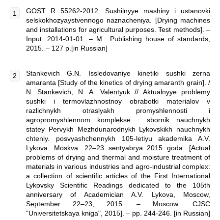
GOST R 55262-2012. Sushilnyye mashiny i ustanovki
selskokhozyaystvennogo naznacheniya. [Drying machines
and installations for agricultural purposes. Test methods]. –
Input. 2014-01-01. – M.: Publishing house of standards,
2015. – 127 p.[in Russian]
Stankevich G.N. Issledovaniye kinetiki sushki zerna
amaranta [Study of the kinetics of drying amaranth grain]. /
N. Stankevich, N. A. Valentyuk // Aktualnyye problemy
sushki i termovlazhnostnoy obrabotki materialov v
razlichnykh otraslyakh promyshlennosti i
agropromyshlennom komplekse : sbornik nauchnykh
statey Pervykh Mezhdunarodnykh Lykovskikh nauchnykh
chteniy. posvyashchennykh 105-letiyu akademika A.V.
Lykova. Moskva. 22–23 sentyabrya 2015 goda. [Actual
problems of drying and thermal and moisture treatment of
materials in various industries and agro-industrial complex:
a collection of scientific articles of the First International
Lykovsky Scientific Readings dedicated to the 105th
anniversary of Academician A.V. Lykova, Moscow,
September 22–23, 2015. – Moscow: CJSC
"Universitetskaya kniga", 2015]. – pp. 244-246. [in Russian]