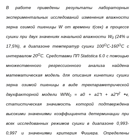
В работе приведены результаты лабораторных
экспериментальных исследований изменения влажности
зерна озимой пшеницы W от времени t(сек) в процессе
сушки при двух значениях начальной влажности W
(24% и
0
О
О
17,5%), в диапазоне температур сушки 100
С-160
С с
О
интервалом 20
С. Средствами ПП Statistica 6.0 с помощью
множественного регрессионного анализа найдена
математическая модель для описания кинетики сушки
зерна озимой пшеницы в виде трехпараметрической
2
двухфакторной модели W/W
= a0 + a1*t + a2*t
+
𝛆,
0
статистическая значимость которой подтверждена
высокими значениями коэффициента детерминации при
всех исследованных режимов сушки в диапазоне 0,993-
0,997 и значениями критерия Фишера. Определены