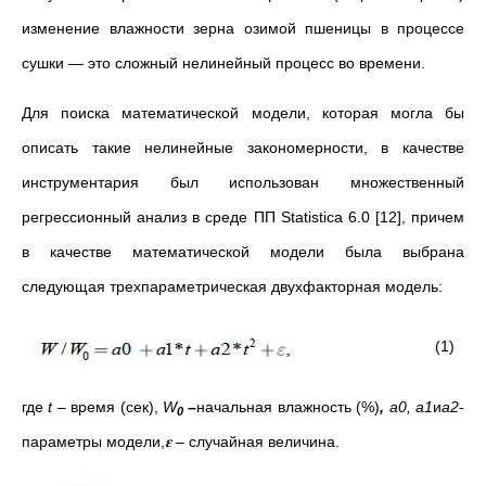
изменение влажности зерна озимой пшеницы в процессе
сушки — это сложный нелинейный процесс во времени.
Для поиска математической модели, которая могла бы
описать такие нелинейные закономерности, в качестве
инструментария был использован множественный
регрессионный анализ в среде ПП Statistica 6.0 [12], причем
в качестве математической модели была выбрана
следующая трехпараметрическая двухфакторная модель:
(1)
где
t
– время (сек),
W
–
начальная влажность (%)
,
a
0,
a
1
и
a
2
-
0
параметры модели,
𝛆
–
случайная величина.