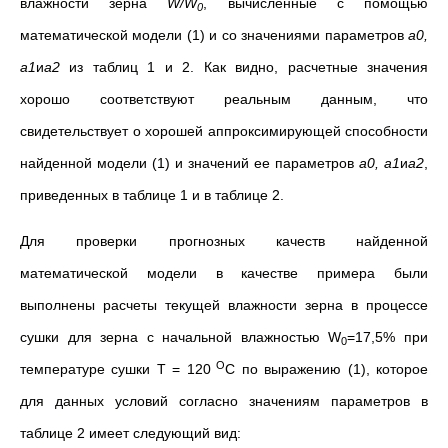
влажности зерна
W
/
W
, вычисленные с помощью
0
математической модели (1) и со значениями параметров
a
0,
a
1
и
a
2
из таблиц 1 и 2. Как видно, расчетные значения
хорошо соответствуют реальным данным, что
свидетельствует о хорошей аппроксимирующей способности
найденной модели (1) и значений ее параметров
a
0,
a
1
и
a
2
,
приведенных в таблице 1 и в таблице 2.
Для проверки прогнозных качеств найденной
математической модели в качестве примера были
выполнены расчеты текущей влажности зерна в процессе
сушки для зерна с начальной влажностью W
=17,5% при
0
О
температуре сушки T = 120
С по выражению (1), которое
для данных условий согласно значениям параметров в
таблице 2 имеет следующий вид: