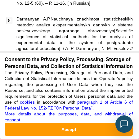
No. 12-5 (69). – P. 11-16. [in Russian]
Darmanyan A.P.Nauchnaya znachimost statisticheskikh
metodov analiza eksperimentalnykh dannykh v sisteme
poslevuzovskogo agrarnogo obrazovaniya[Scientific
significance of statistical methods for the analysis of
experimental data in the system of postgraduate
agricultural education]. / A. P. Darmanyan, N. M. Veselov //
Aktualnyye voprosy professionalnogo obrazovaniya
Consent to the Privacy Policy, Processing, Storage of
[Topical issues of vocational education].– 2018. – No. 3
Personal Data, and Collection of Statistical Information
(12). – pp.33-37. [in Russian]
The Privacy Policy, Processing, Storage of Personal Data, and
Collection of Statistical Information defines the Operator's policy
Darmanyan A. P. Modeling potato yield statistics by using
regarding the processing of User Data when they use the
information technology for sustainable development / P.
Resource, and also contains information about the implemented
Darmanyan and S. I. Bogdanov // 2022 IOP Conf. Ser.:
requirements for the protection of Users' personal data and the
Earth Environ. Sci. 965 012058. – [Electronic resource].
use of
cookies
in accordance with
paragraph 1 of Article 6 of
URL: https://iopscience.iop.org /article/10.1088/1755-
Federal Law No. 152-FZ "On Personal Data"
.
1315/965/1/012058 (accessed 06.03.2022).
More details about the purposes, data, and withdrawal of
consent
.
Moisture meter for weight series MS, MX, MF, ML. Manual.
Accept
Technical certificate. – URL: https://clck.ru/et7sD (accessed