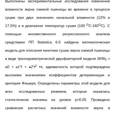
Выполнены экспериментальные исследования изменения
влажности зерна озимой пшеницы во времени в процессе
сушки при двух значениях начальной влажности (12% и
О
О
17,5%) и в диапазоне температур сушки (100
С-160
С). С
помощью множественного регрессионного анализа
средствами ПП Statistica 6.0 найдена математическая
модель для описания кинетики сушки зерна озимой пшеницы
в виде трехпараметрической двухфакторной модели
W
/
W
=
0
2
a
0 +
a
1*
t
+
a
2*
t
+
𝛆
,
адекватность которой подтверждена
высокими значениями коэффициентов детерминации и
критерия Фишера. Определены параметры этой модели для
всех исследованных режимов, которые оказались
статистически значимы на уровне р=0,05. Проведено
сравнение расчетных значений влажности зерна в