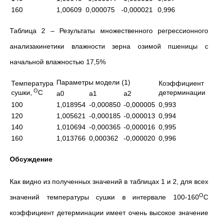
160
1,00609
0,000075
-0,000021
0,996
Таблица 2 – Результаты множественного регрессионного
анализакинетики влажности зерна озимой пшеницы с
начальной влажностью 17,5%
Параметры модели (1)
Температура
Коэффициент
О
сушки,
С
детерминации
a0
a1
a2
100
1,018954
-0,000850
-0,000005
0,993
120
1,005621
-0,000185
-0,000013
0,994
140
1,010694
-0,000365
-0,000016
0,995
160
1,013766
0,000362
-0,000020
0,996
Обсуждение
Как видно из полученных значений в таблицах 1 и 2, для всех
О
значений температуры сушки в интервале 100-160
С
коэффициент детерминации имеет очень высокое значение