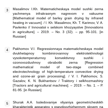
Masalimov I.Kh. Matematicheskaya model sushki zerna
yachmenya infrakrasnym nagrevom v vakuume
[Mathematical model of barley grain drying by infrared
heating in vacuum]. / I. Kh. Masalimov, Kh. T. Karimov, V. A.
Pavlenko // Innovatsii v selskom khozyaystve [Innovations
in agriculture]. – 2019. – No. 3 (32). – pp. 95-101. [in
Russian]
Pakhomov V.I. Regressionnaya matematicheskaya model
dvukhetapnoy kombinirovannoy elektrotekhnologii
vysokotemperaturnoy konvektivnoy sushki i
ozonovozdushnoy obrabotki zerna [Regression
mathematical model of two-stage combined
electrotechnology of high-temperature convective drying
and ozone-air grain processing]. / V. I. Pakhomov, S.
Gazalov, K. N. Bukhantsov / Traktory i selkhozmashiny
[Tractors and agricultural machines]. – 2019. – No. 1. – P.
81-95. [in Russian]
Shurak A.A. Issledovaniye vliyaniya geometricheskikh
kharakteristik apparatov s psevdoozhizhennym sloyem na