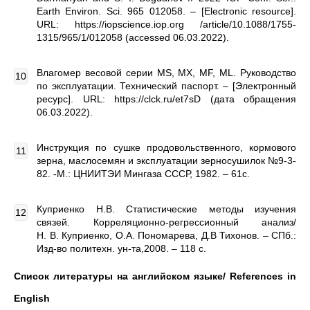
Earth Environ. Sci. 965 012058. – [Electronic resource].
URL: https://iopscience.iop.org /article/10.1088/1755-
1315/965/1/012058 (accessed 06.03.2022).
Влагомер весовой серии MS, MX, MF, ML. Руководство
по эксплуатации. Технический паспорт. – [Электронный
ресурс]. URL: https://clck.ru/et7sD (дата обращения
06.03.2022).
Инструкция по сушке продовольственного, кормового
зерна, маслосемян и эксплуатации зерносушилок №9-3-
82. -М.: ЦНИИТЭИ Мингаза СССР, 1982. – 61с.
Куприенко Н.В. Статистические методы изучения
связей. Корреляционно-регрессионный анализ/
Н. В. Куприенко, О.А. Пономарева, Д.В Тихонов. – СПб.:
Изд-во политехн. ун-та,2008. – 118 с.
Список литературы на английском языке/ References in
English