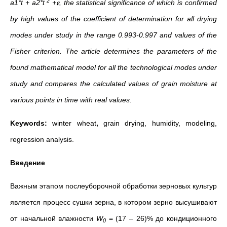
2
a1*t + a2*t
+𝛆, the statistical significance of which is confirmed
by high values of the coefficient of determination for all drying
modes under study in the range 0.993-0.997 and values of the
Fisher criterion. The article determines the parameters of the
found mathematical model for all the technological modes under
study and compares the calculated values of grain moisture at
various points in time with real values.
Keywords:
winter wheat
,
grain drying, humidity, modeling,
regression analysis.
Введение
Важным этапом послеуборочной обработки зерновых культур
является процесс сушки зерна, в котором зерно высушивают
от начальной влажности
W
= (17 – 26)% до кондиционного
0