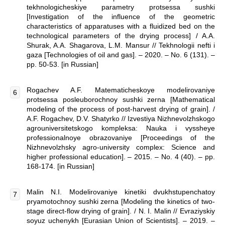
tekhnologicheskiye parametry protsessa sushki
[Investigation of the influence of the geometric
characteristics of apparatuses with a fluidized bed on the
technological parameters of the drying process] / A.A.
Shurak, A.A. Shagarova, L.M. Mansur // Tekhnologii nefti i
gaza [Technologies of oil and gas]. – 2020. – No. 6 (131). –
pp. 50-53. [in Russian]
Rogachev A.F. Matematicheskoye modelirovaniye
protsessa posleuborochnoy sushki zerna [Mathematical
modeling of the process of post-harvest drying of grain]. /
A.F. Rogachev, D.V. Shatyrko // Izvestiya Nizhnevolzhskogo
agrouniversitetskogo kompleksa: Nauka i vyssheye
professionalnoye obrazovaniye [Proceedings of the
Nizhnevolzhsky agro-university complex: Science and
higher professional education]. – 2015. – No. 4 (40). – pp.
168-174. [in Russian]
Malin N.I. Modelirovaniye kinetiki dvukhstupenchatoy
pryamotochnoy sushki zerna [Modeling the kinetics of two-
stage direct-flow drying of grain]. / N. I. Malin // Evraziyskiy
soyuz uchenykh [Eurasian Union of Scientists]. – 2019. –