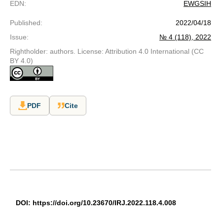
EDN
:
EWGSIH
Published
:
2022/04/18
Issue
:
№ 4 (118), 2022
Rightholder: authors. License: Attribution 4.0 International (CC
BY 4.0)
PDF
Cite
DOI
:
https
://
doi
.
org
/10.23670/
IRJ
.2022.118.4.008