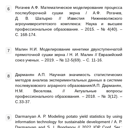
Рогачев А.Ф. Математическое моделирование процесса
послеуборочной сушки зерна / А.Ф. Рогачев,
Д. В. Шатырко // Известия Нижневолжского
агроуниверситетского комплекса: Наука и высшее
профессиональное образование. – 2015. – № 4(40). –
С. 168-174.
Малин Н.И. Моделирование кинетики двухступенчатой
прямоточной сушки зерна / Н. И. Малин // Евразийский
союз ученых. – 2019. – № 12-5(69). – С. 11-16.
Дарманян А.П. Научная значимость статистических
методов анализа экспериментальных данных в системе
послевузовского аграрного образования/А.П. Дарманян,
Н.М. Веселова. // Актуальные вопросы
профессионального образования. – 2018. – № 3(12). –
С.33-37.
Darmanyan A. P. Modeling potato yield statistics by using
information technology for sustainable development / A. P.
Darmanyan and S. I. Bogdanov // 2022 IOP Conf. Ser.: