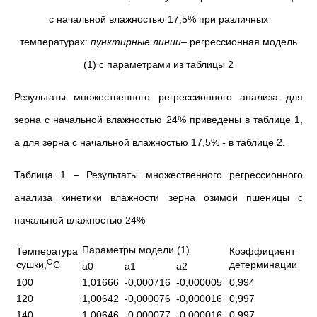
с начальной влажностью 17,5% при различных
температурах:
пунктирные линии
– регрессионная модель
(1) с параметрами из таблицы 2
Результаты множественного регрессионного анализа для
зерна с начальной влажностью 24% приведены в таблице 1,
а для зерна с начальной влажностью 17,5% - в таблице 2.
Таблица 1 – Результаты множественного регрессионного
анализа кинетики влажности зерна озимой пшеницы с
начальной влажностью 24%
Параметры модели (1)
Температура
Коэффициент
О
сушки,
С
детерминации
a0
a1
a2
100
1,01666
-0,000716
-0,000005
0,994
120
1,00642
-0,000076
-0,000016
0,997
140
1,00646
-0,000077
-0,000016
0,997