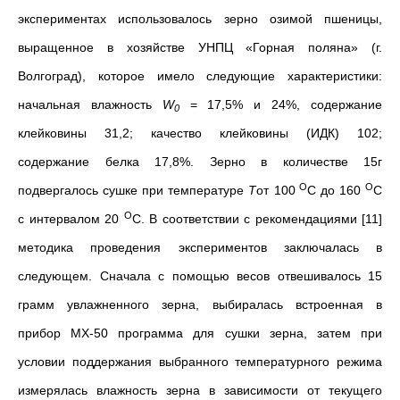
экспериментах использовалось зерно озимой пшеницы,
выращенное в хозяйстве УНПЦ «Горная поляна» (г.
Волгоград), которое имело следующие характеристики:
начальная влажность
W
= 17,5% и 24%, содержание
0
клейковины 31,2; качество клейковины (ИДК) 102;
содержание белка 17,8%. Зерно в количестве 15г
О
О
подвергалось сушке при температуре
T
от 100
С до 160
С
О
с интервалом 20
С. В соответствии с рекомендациями [11]
методика проведения экспериментов заключалась в
следующем. Сначала с помощью весов отвешивалось 15
грамм увлажненного зерна, выбиралась встроенная в
прибор МХ-50 программа для сушки зерна, затем при
условии поддержания выбранного температурного режима
измерялась влажность зерна в зависимости от текущего