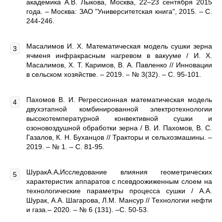
академика А.В. Лыкова, Москва, 22–23 сентября 2015
года. – Москва: ЗАО "Университетская книга", 2015. – С.
244-246.
Масалимов И. Х. Математическая модель сушки зерна
ячменя инфракрасным нагревом в вакууме / И. Х.
Масалимов, Х. Т. Каримов, В. А. Павленко // Инновации
в сельском хозяйстве. – 2019. – № 3(32). – С. 95-101.
Пахомов В. И. Регрессионная математическая модель
двухэтапной комбинированной электротехнологии
высокотемпературной конвективной сушки и
озоновоздушной обработки зерна / В. И. Пахомов, В. С.
Газалов, К. Н. Буханцов // Тракторы и сельхозмашины. –
2019. – № 1. – С. 81-95.
ШуракА.А
.
Исследование влияния геометрических
характеристик аппаратов с псевдоожиженным слоем на
технологические параметры процесса сушки / А.А.
Шурак, А.А. Шагарова, Л.М. Мансур // Технологии нефти
и газа.– 2020. – № 6 (131). –C. 50-53.