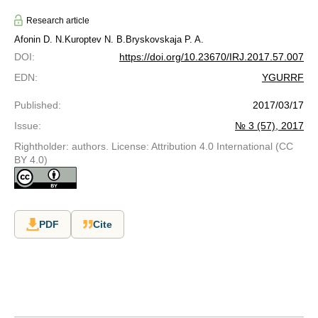
Research article
Afonin D. N.
Kuroptev N. B.
Bryskovskaja P. A.
DOI
:
https://doi.org/10.23670/IRJ.2017.57.007
EDN
:
YGURRF
Published
:
2017/03/17
Issue
:
№ 3 (57), 2017
Rightholder: authors. License: Attribution 4.0 International (CC
BY 4.0)
PDF
Cite