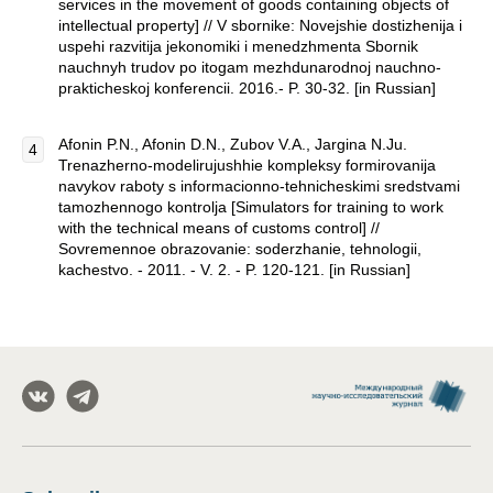
services in the movement of goods containing objects of
intellectual property] // V sbornike: Novejshie dostizhenija i
uspehi razvitija jekonomiki i menedzhmenta Sbornik
nauchnyh trudov po itogam mezhdunarodnoj nauchno-
prakticheskoj konferencii. 2016.- P. 30-32. [in Russian]
Afonin P.N., Afonin D.N., Zubov V.A., Jargina N.Ju.
Trenazherno-modelirujushhie kompleksy formirovanija
navykov raboty s informacionno-tehnicheskimi sredstvami
tamozhennogo kontrolja [Simulators for training to work
with the technical means of customs control] //
Sovremennoe obrazovanie: soderzhanie, tehnologii,
kachestvo. - 2011. - V. 2. - P. 120-121. [in Russian]