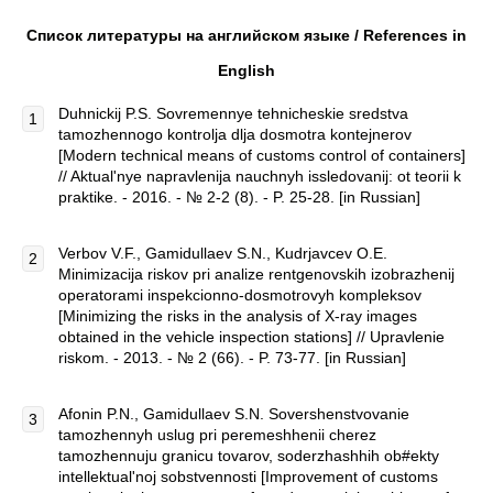
Список литературы на английском языке / References in
English
Duhnickij P.S. Sovremennye tehnicheskie sredstva
tamozhennogo kontrolja dlja dosmotra kontejnerov
[Modern technical means of customs control of containers]
// Aktual'nye napravlenija nauchnyh issledovanij: ot teorii k
praktike. - 2016. - № 2-2 (8). - P. 25-28. [in Russian]
Verbov V.F., Gamidullaev S.N., Kudrjavcev O.E.
Minimizacija riskov pri analize rentgenovskih izobrazhenij
operatorami inspekcionno-dosmotrovyh kompleksov
[Minimizing the risks in the analysis of X-ray images
obtained in the vehicle inspection stations] // Upravlenie
riskom. - 2013. - № 2 (66). - P. 73-77. [in Russian]
Afonin P.N., Gamidullaev S.N. Sovershenstvovanie
tamozhennyh uslug pri peremeshhenii cherez
tamozhennuju granicu tovarov, soderzhashhih ob#ekty
intellektual'noj sobstvennosti [Improvement of customs