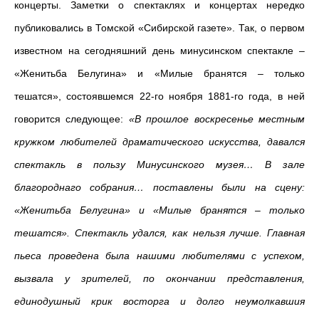
концерты. Заметки о спектаклях и концертах нередко
публиковались в Томской «Сибирской газете». Так, о первом
известном на сегодняшний день минусинском спектакле –
«Женитьба Белугина» и «Милые бранятся – только
тешатся», состоявшемся 22-го ноября 1881-го года, в ней
говорится следующее:
«В прошлое воскресенье местным
кружком любителей драматического искусства, давался
спектакль в пользу Минусинского музея… В зале
благороднаго собрания… поставлены были на сцену:
«Женитьба Белугина» и «Милые бранятся – только
тешатся». Спектакль удался, как нельзя лучше. Главная
пьеса проведена была нашими любителями с успехом,
вызвала у зрителей, по окончании представления,
единодушный крик восторга и долго неумолкавшия