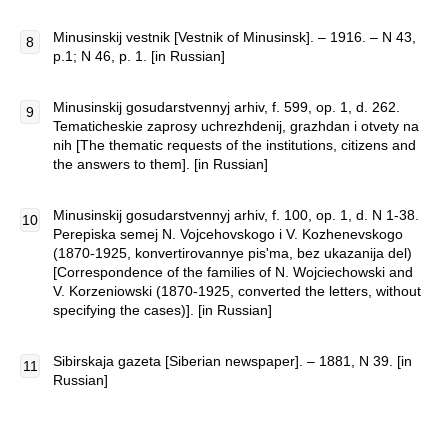
Minusinskij vestnik [Vestnik of Minusinsk]. – 1916. – N 43,
p.1; N 46, p. 1. [in Russian]
Minusinskij gosudarstvennyj arhiv, f. 599, op. 1, d. 262.
Tematicheskie zaprosy uchrezhdenij, grazhdan i otvety na
nih [The thematic requests of the institutions, citizens and
the answers to them]. [in Russian]
Minusinskij gosudarstvennyj arhiv, f. 100, op. 1, d. N 1-38.
Perepiska semej N. Vojcehovskogo i V. Kozhenevskogo
(1870-1925, konvertirovannye pis'ma, bez ukazanija del)
[Correspondence of the families of N. Wojciechowski and
V. Korzeniowski (1870-1925, converted the letters, without
specifying the cases)]. [in Russian]
Sibirskaja gazeta [Siberian newspaper]. – 1881, N 39. [in
Russian]