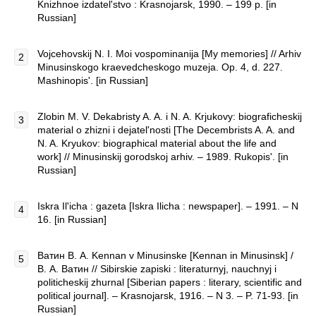
Knizhnoe izdatel'stvo : Krasnojarsk, 1990. – 199 p. [in
Russian]
Vojcehovskij N. I. Moi vospominanija [My memories] // Arhiv
Minusinskogo kraevedcheskogo muzeja. Op. 4, d. 227.
Mashinopis'. [in Russian]
Zlobin M. V. Dekabristy A. A. i N. A. Krjukovy: biograficheskij
material o zhizni i dejatel'nosti [The Decembrists A. A. and
N. A. Kryukov: biographical material about the life and
work] // Minusinskij gorodskoj arhiv. – 1989. Rukopis'. [in
Russian]
Iskra Il'icha : gazeta [Iskra Ilicha : newspaper]. – 1991. – N
16. [in Russian]
Ватин В. А. Kennan v Minusinske [Kennan in Minusinsk] /
В. А. Ватин // Sibirskie zapiski : literaturnyj, nauchnyj i
politicheskij zhurnal [Siberian papers : literary, scientific and
political journal]. – Krasnojarsk, 1916. – N 3. – P. 71-93. [in
Russian]