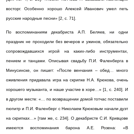
восторг. Особенно хорошо Алексей Иванович умел петь
русские народные песни» [2, с. 71].
По воспоминаниям декабриста А.П. Беляев, ни одни
праздник не проходили без вечеров и ужинов, обязательно
сопровождавшихся игрой на каких-либо инструментах,
пением и танцами. Описывая свадьбу П.И. Фаленберга в
Минусинске, он пишет: «После венчания – обед… много
оживления придавала игра на скрипке Н.А. Крюкова, очень
хорошего музыканта, и наше участие в хоре…» [1, с. 240]. И
в другом месте: «… по возвращении домой тотчас поставили
пюпитр и П.И. Фаленберг с Николаем Крюковым начали дуэт
на скрипках…» [там же, с. 234]. О декабристе С.И. Кривцове
имеются воспоминания барона А.Е. Розена: «В