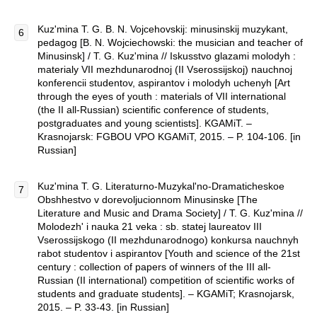
Kuz'mina T. G. B. N. Vojcehovskij: minusinskij muzykant,
pedagog [B. N. Wojciechowski: the musician and teacher of
Minusinsk] / T. G. Kuz'mina // Iskusstvo glazami molodyh :
materialy VII mezhdunarodnoj (II Vserossijskoj) nauchnoj
konferencii studentov, aspirantov i molodyh uchenyh [Art
through the eyes of youth : materials of VII international
(the II all-Russian) scientific conference of students,
postgraduates and young scientists]. KGAMiT. –
Krasnojarsk: FGBOU VPO KGAMiT, 2015. – P. 104-106. [in
Russian]
Kuz'mina T. G. Literaturno-Muzykal'no-Dramaticheskoe
Obshhestvo v dorevoljucionnom Minusinske [The
Literature and Music and Drama Society] / T. G. Kuz'mina //
Molodezh' i nauka 21 veka : sb. statej laureatov III
Vserossijskogo (II mezhdunarodnogo) konkursa nauchnyh
rabot studentov i aspirantov [Youth and science of the 21st
century : collection of papers of winners of the III all-
Russian (II international) competition of scientific works of
students and graduate students]. – KGAMiT; Krasnojarsk,
2015. – P. 33-43. [in Russian]