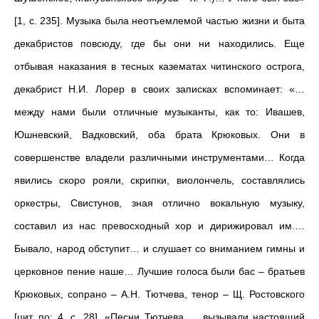
[1, с. 235]. Музыка была неотъемлемой частью жизни и быта
декабристов повсюду, где бы они ни находились. Еще
отбывая наказания в тесных казематах читинского острога,
декабрист Н.И. Лорер в своих записках вспоминает: «…
между нами были отличные музыканты, как то: Ивашев,
Юшневский, Вадковский, оба брата Крюковых. Они в
совершенстве владели различными инструментами… Когда
явились скоро рояли, скрипки, виолончель, составлялись
оркестры, Свистунов, зная отлично вокальную музыку,
составил из нас превосходный хор и дирижировал им.…
Бывало, народ обступит… и слушает со вниманием гимны и
церковное пение наше… Лучшие голоса были бас – братьев
Крюковых, сопрано – А.Н. Тютчева, тенор – Щ. Ростовского
[цит. по: 4, с. 28]. «Песни Тютчева … вызывали настоящий