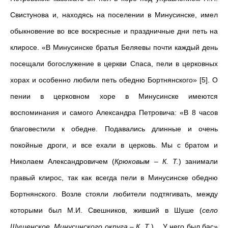
Свистунова и, находясь на поселении в Минусинске, имел
обыкновение во все воскресные и праздничные дни петь на
клиросе. «В Минусинске братья Беляевы почти каждый день
посещали богослужение в церкви Спаса, пели в церковных
хорах и особенно любили петь обедню Бортнянского» [5]. О
пении в церковном хоре в Минусинске имеются
воспоминания и самого Александра Петровича: «В 8 часов
благовестили к обедне. Подавались длинные и очень
покойные дроги, и все ехали в церковь. Мы с братом и
Николаем Александровичем (
Крюковым – К. Т.
) занимали
правый клирос, так как всегда пели в Минусинске обедню
Бортнянского. Возле стояли любители подтягивать, между
которыми был М.И. Свешников, живший в Шуше (
село
Шушенское, Минусинского округа
– К. Т
.)… У него был бас»