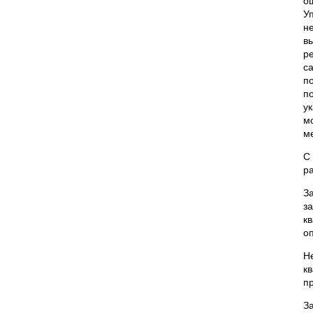
о
У
н
в
р
с
п
п
у
м
м
С
ра
З
з
к
о
Н
к
п
З