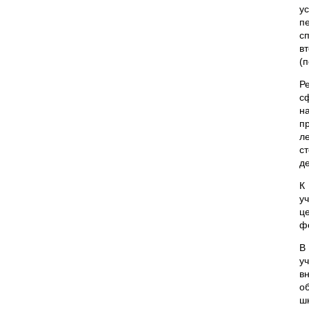
у
п
с
в
(
Р
с
н
п
ле
с
д
К
у
ц
ф
В
у
в
о
ш