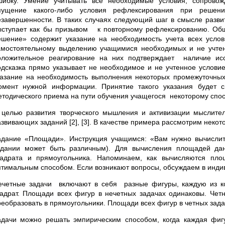
шибку. Умение учитывать все необходимые условия, сопрово
пущение какого-либо условия рефлексирования при реше
езавершенности. В таких случаях следующий шаг в смысле разв
ыступает как бы призывом к повторному рефлексированию. Общ
ешение» содержит указание на необходимость учета всех усло
амостоятельному выделению учащимися необходимых и не учтен
оложительное реагирование на них подтверждает наличие ис
одсказка прямо указывает не необходимое и не учтенное услови
казание на необходимость выполнения некоторых промежуточных
омент нужной информации. Принятие такого указания будет св
етодического приема на пути обучения учащегося некоторому спо
 целью развития творческого мышления и активизации мыслите
звивающих заданий [2], [3]. В качестве примера рассмотрим некото
адание «Площади». Инструкция учащимся: «Вам нужно вычислит
адании может быть различным). Для вычисления площадей дан
вадрата и прямоугольника. Напоминаем, как вычисляются пло
птимальным способом. Если возникают вопросы, обсуждаем в инди
ечетные задачи включают в себя разные фигуры, каждую из ко
вадрат. Площади всех фигур в нечетных задачах одинаковы. Чет
реобразовать в прямоугольники. Площади всех фигур в четных зада
адачи можно решать эмпирическим способом, когда каждая фигу