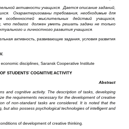
тельной активности учащихся.
Дается
описание заданий,
хся. Охарактеризованы требования, необходимые для
я особенностей мыслительных действий учащихся,
, что педагог должен уметь решать задачи не только
ктуального и личностного развития учащихся.
ельная активность, развивающие задания, условия развития
V.
 economic disciplines, Saransk Cooperative Institute
 OF STUDENTS
COGNITIVE ACTIVITY
'
Abstract
s and cognitive activity. The description of tasks, developing
erize the requirements necessary for the development of creative
tion of non-standard tasks are considered. It is noted that the
g, but also possess psychological technologies of intelligent and
, conditions of development of creative thinking.