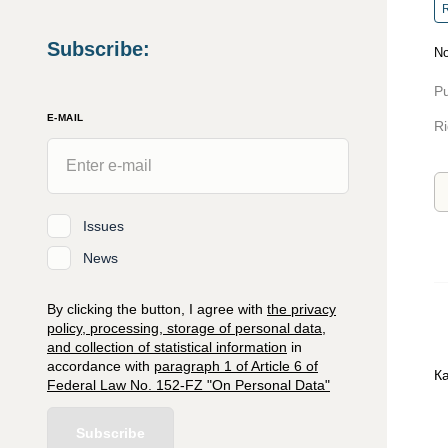
R
Subscribe
:
No
Pu
E-MAIL
Ri
Issues
News
By clicking the button, I agree with
the privacy
policy, processing, storage of personal data,
and collection of statistical information
in
accordance with
paragraph 1 of Article 6 of
К
Federal Law No. 152-FZ "On Personal Data"
Subscribe