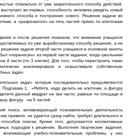
остью отказаться от уже закрепленного способа действий,
выступает, во-первых, способность человека увидеть новый
режнего способа и построения нового. Решение задачи во
еткам, а «разрезается» на пять частей прямо по клеточкам
время и после решения показали, что внимание учащихся
ществляемых по уже выработанному способу решения, а не
и решении задачи второй части учащиеся в основном заняты
был «перенесен» из первой части задания, когда школьники
 на 4 части (по 3 клетки). Для того, чтобы перестроить такие
матически анализировали и осмысливали собственную
ебных задач.
ательных задач, которые последовательно предъявляются
 Подсказка 1: «Ребята, надо делить не клеточки, а фигуру
азделите данный квадрат на три части, равные по площади и
вашу фигуру на 5 частей.
кий поиск, активизирующий познавательную деятельность
ак правило, не удается сразу найти, требует длительного и
способов поиска. Кроме того, допускаются коллективные
азных подходов к решению. Выполняя творческие задания,
а возникающие учебно-познавательные проблемы, у них