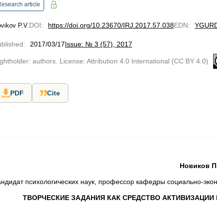
esearch article
DOI
:
https://doi.org/10.23670/IRJ.2017.57.038
EDN
:
YGUR
vikov P.V.
blished
:
2017/03/17
Issue: № 3 (57), 2017
ghtholder: authors. License: Attribution 4.0 International (CC BY 4.0)
PDF
Cite
Новиков П
андидат психологических наук, профессор кафедры социально-экон
ТВОРЧЕСКИЕ ЗАДАНИЯ КАК СРЕДСТВО АКТИВИЗАЦИИ