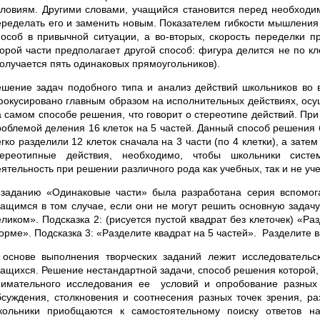
словиям. Другими словами, учащийся становится перед необходим
еределать его и заменить новым. Показателем гибкости мышления 
пособ в привычной ситуации, а во-вторых, скорость переделки п
торой части предполагает другой способ: фигура делится не по кл
получается пять одинаковых прямоугольников).
ешение задач подобного типа и анализ действий школьников во 
фокусировано главным образом на исполнительных действиях, осу
а самом способе решения, что говорит о стереотипе действий. Пр
роблемой деления 16 клеток на 5 частей. Данный способ решения 
гко разделили 12 клеток сначала на 3 части (по 4 клетки), а затем
тереотипные действия, необходимо, чтобы школьники систе
еятельность при решении различного рода как учебных, так и не уч
 заданию «Одинаковые части» была разработана серия вспомог
чащимся в том случае, если они не могут решить основную задачу.
еликом». Подсказка 2: (рисуется пустой квадрат без клеточек) «Р
орме». Подсказка 3: «Разделите квадрат на 5 частей». Разделите 
 основе выполнения творческих заданий лежит исследовательс
чащихся. Решение нестандартной задачи, способ решения которой, к
нимательного исследования ее условий и опробование разных 
бсуждения, столкновения и соотнесения разных точек зрения, р
кольники приобщаются к самостоятельному поиску ответов н