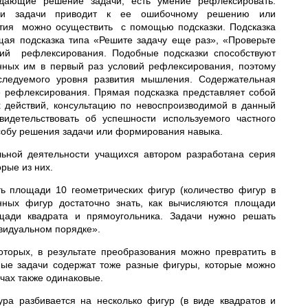
ждающие решение задачи, есть умение рефлексировать.
нии задачи приводит к ее ошибочному решению или
ития можно осуществить с помощью подсказки. Подсказка
ая подсказка типа «Решите задачу еще раз», «Проверьте
вий рефлексирования. Подобные подсказки способствуют
ных им в первый раз условий рефлексирования, поэтому
следуемого уровня развития мышления. Содержательная
е рефлексирования. Прямая подсказка представляет собой
 действий, консультацию по невоспроизводимой в данный
идетельствовать об успешности используемого частного
собу решения задачи или формирования навыка.
льной деятельности учащихся автором разработана серия
рые из них.
ь площади 10 геометрических фигур (количество фигур в
ных фигур достаточно знать, как вычисляются площади
щади квадрата и прямоугольника. Задачи нужно решать
видуальном порядке».
торых, в результате преобразования можно превратить в
ные задачи содержат тоже разные фигуры, которые можно
чах также одинаковые.
ра разбивается на несколько фигур (в виде квадратов и