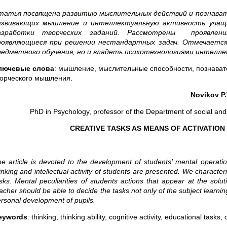
татья посвящена развитию мыслительных действий и познава
азвивающих мышление и интеллектуальную активность учащи
азработки творческих заданий. Рассмотрены проявлени
роявляющиеся при решении нестандартных задач. Отмечается
редметного обучения, но и владеть психотехнологиями интелле
лючевые слова
: мышление, мыслительные способности, познават
ворческого мышления.
Novikov P.
PhD in Psychology, professor of the Department of social and
CREATIVE TASKS AS MEANS OF ACTIVATION
e article is devoted to the development of students’ mental operation
inking and intellectual activity of students are presented. We charact
sks. Mental peculiarities of students actions that appear at the solu
acher should be able to decide the tasks not only of the subject learnin
rsonal development of pupils.
eywords
: thinking, thinking ability, cognitive activity, educational tasks