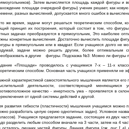
рямоугольников). Затем вычисляется площадь каждой фигуры и в
нахождение площади очередной фигуры) ученик решает, как новую
ремени, разных вычислений, допускается много ошибок в вычислен
 то же время, задачи могут решаться теоретическим способом, ко
бщий принцип их построения, который состоит в том, что фигуры
етных задачах преобразуются в прямоугольник, Это наиболее оп
ужны конкретные вычисления. Достаточно вычислить площади фигу
игуры в прямоугольник или в квадрат. Если учащиеся долго не мо
одумай, задачи можно решить другим, более оптимальным с
реобразовать в другие фигуры. Подсказка №3: Можно ли фигуры пр
адание «Площади» проводилось с учащимися 7-х – 11-х класс
еоретическим способом. Основная часть учащихся применяли не 
ажной характеристикой самостоятельного мышления является его г
ыслительной деятельности, соответствующей меняющимся у
ротивоположное качество - инертность ума - проявляется в скло
ереключения от одной системы действий к другой.
ля развития гибкости (пластичности) мышления учащимся можно 
ожно разработать целую серию однотипных задач). Условное назва
 классов). Учащимся предлагается задание, состоящее из двух час
адо разделить любым способом вначале на 3 части, затем на 4 ча
е осталось лишних частей фигуры. Данная фигура (
см. рис.1 а
) 