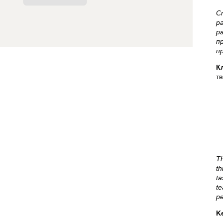
С
р
р
п
п
К
т
Th
th
ta
te
pe
K