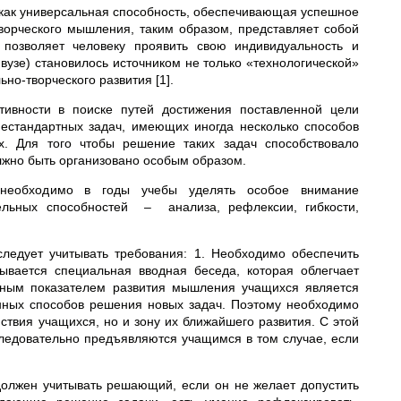
как универсальная спо­собность, обеспечивающая успешное
ворческого мышления, таким образом, представляет собой
 по­зволяет человеку проявить свою индивидуальность и
 вузе) становилось источником не только «технологической»
ьно-творческого развития [1].
тивности в поиске путей достижения поставленной цели
естандартных задач, имеющих иногда несколько способов
х. Для того чтобы решение таких задач способствовало
лжно быть организовано особым образом.
необходимо в годы учебы уделять особое внимание
льных способностей – анализа, рефлексии, гибкости,
ледует учитывать требования: 1. Необходимо обеспечить
ывается специальная вводная беседа, которая облегчает
жным показателем развития мышления учащихся является
нных способов решения новых задач. Поэтому необходимо
ствия учащихся, но и зону их ближайшего развития. С этой
ледовательно предъявляются учащимся в том случае, если
должен учитывать решающий, если он не желает допустить