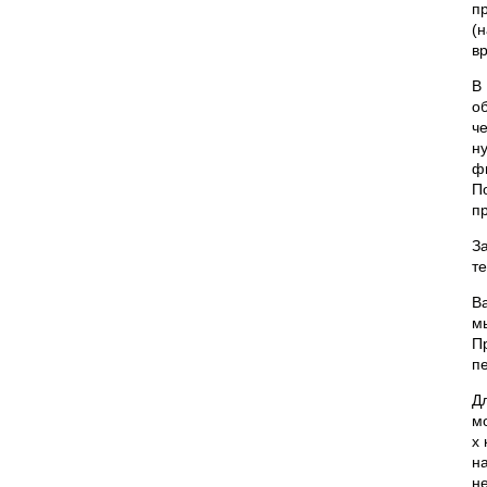
п
(
в
В
о
ч
н
ф
П
п
З
т
В
м
П
п
Д
м
х
н
н