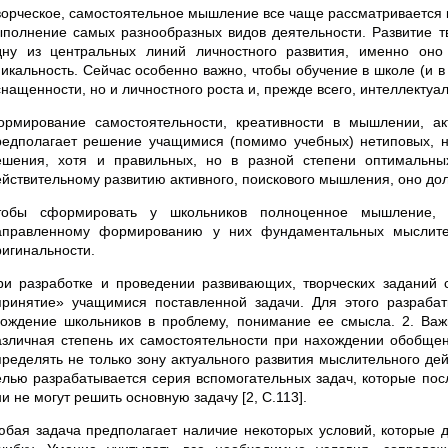
ворческое, самостоятельное мышление все чаще рассматривается 
ыполнение самых разнооб­разных видов деятельности. Развитие т
д­ну из центральных линий личностного развития, именно оно
никальность. Сейчас особенно важно, чтобы обучение в школе (и в
нащенности, но и личностного роста и, прежде всего, интеллектуал
ормирование самостоятельности, креативности в мышлении, ак
редполагает решение учащимися (помимо учебных) нетиповых, н
ешения, хотя и правильных, но в разной степени оптимальны
ействительному развитию активного, поискового мышления, оно до
тобы сформировать у школьников полноценное мышление, 
аправленному формированию у них фундаментальных мыслите
ригинальности.
ри разработке и проведении развивающих, творческих заданий с
принятие» учащимися поставленной задачи. Для этого разрабат
хождение школьников в проблему, понимание ее смысла. 2. Ва
азличная степень их самостоятельности при нахождении обобще
пределять не только зону актуального развития мыслительного дей
елью разрабатывается серия вспомогательных задач, которые пос
и не могут решить основную задачу [2, С.113].
юбая задача предполагает наличие некоторых условий, которые 