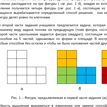
елении распадается на три фигуры (
см. рис. 1 б
), каждая из кот
елении получается четыре фигуры (
см. рис. 1 в
), состоящие из
чащихся вырабатывается определенный способ решения, они к
игуру делят ровно по клеточкам.
о второй части задания учащимся предлагается задача, которая
нешнему виду задача похожа на предыдущую (тоже фигура, состо
торой части школьникам задается фигура (квадрат), состоящая и
пособом на 5 частей, одинаковых по форме и площади. В инстру
юбым способом без остатка и чтобы не было наложения частей друг
Рис. 1 – Фигура, предъявляемая в первой части задания (а),
ибкость мышления выражаться в изменении или замене способ