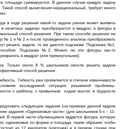
се площади суммируются. В данном случае каждую задачу
. Такой способ вычисления нерациональный, требует много
иях.
гда в ходе решения какой-то задачи ученик может выявить
 в нечетных задачах преобразуются в квадрат, а фигуры в
тимальный способ решения. При таком способе решения не
р № 1 и № 2 и после проведенного анализа преобразовать
гут решить задачи, то им даются подсказки. Подсказка №1:
пособом. Подсказка №2: Можно ли эти фигуры как-то
евратить в квадрат (или прямоугольник).
ов. Только около 8 % школьников смогли решить задачи
эффективный способ решения.
ибкость. Гибкость ума проявляется в степени изменчивости
словиям исследуемой ситуации, решаемой проблемы.
нности к шаблону, к привычным ходам мысли, в трудности
предложить следующее задание (на примере данной задачи
ние задания «Одинаковые части» (для школьников 5-х – 11-
тей. В первой части обучающимся задается фигура, которую
сти, одинаковые по форме и площади, таким образом, чтобы
состоит из 12 квадратов (клеточек) и в первом случае при