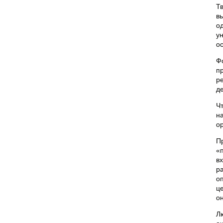
Т
в
о
у
ос
Ф
п
р
д
Ч
н
о
П
«
в
р
о
ц
он
Л