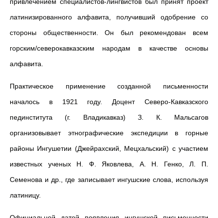
привлечением специалистов-лингвистов был принят проект
латинизированного алфавита, получивший одобрение со
стороны общественности. Он был рекомендован всем
горским/северокавказским народам в качестве основы
алфавита.
Практическое применение созданной письменности
началось в 1921 году. Доцент Северо-Кавказского
пединститута (г. Владикавказ) З. К. Мальсагов
организовывает этнографические экспедиции в горные
районы Ингушетии (Джейрахский, Мецхальский) с участием
известных ученых Н. Ф. Яковлева, А. Н. Генко, Л. П.
Семенова и др., где записывает ингушские слова, используя
латиницу.
Официальной датой появления ингушской письменности