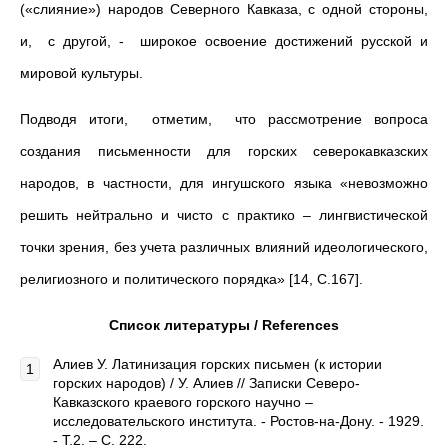
(«слияние») народов Северного Кавказа, с одной стороны,
и, с другой, - широкое освоение достижений русской и
мировой культуры.
Подводя итоги, отметим, что рассмотрение вопроса
создания письменности для горских северокавказских
народов, в частности, для ингушского языка «невозможно
решить нейтрально и чисто с практико – лингвистической
точки зрения, без учета различных влияний идеологического,
религиозного и политического порядка» [14, С.167].
Список литературы / References
Алиев У. Латинизация горских письмен (к истории
горских народов) / У. Алиев // Записки Северо-
Кавказского краевого горского научно –
исследовательского института. - Ростов-на-Дону. - 1929.
- Т.2. – С. 222.