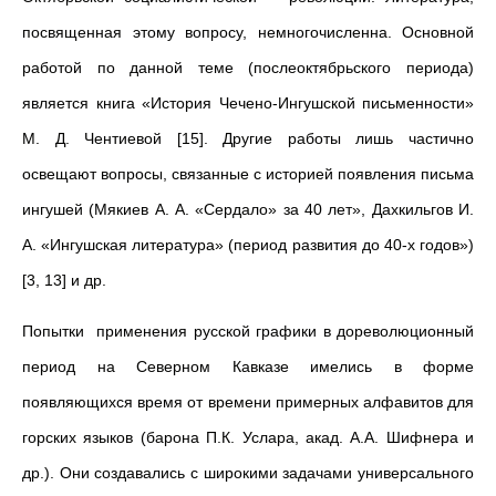
посвященная этому вопросу, немногочисленна. Основной
работой по данной теме (послеоктябрьского пери­ода)
является книга «История Чечено-Ингушской письменности»
М. Д. Чентиевой [15]. Другие работы лишь частично
освещают вопросы, связанные с историей появления письма
ингушей (Мякиев А. А. «Сердало» за 40 лет», Дахкильгов И.
А. «Ингушская литература» (период развития до 40-х годов»)
[3, 13] и др.
Попытки применения русской графики в дореволюционный
период на Северном Кавказе имелись в форме
появляющихся время от времени примерных алфавитов для
горских языков (барона П.К. Услара, акад. А.А. Шифнера и
др.). Они создавались с широкими задачами универсального