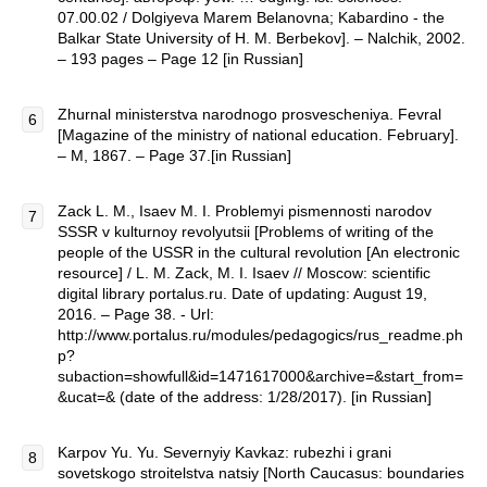
07.00.02 / Dolgiyeva Marem Belanovna; Kabardino - the
Balkar State University of H. M. Berbekov]. – Nalchik, 2002.
– 193 pages – Page 12 [in Russian]
Zhurnal ministerstva narodnogo prosvescheniya. Fevral
[Magazine of the ministry of national education. February].
– M, 1867. – Page 37.[in Russian]
Zack L. M., Isaev M. I. Problemyi pismennosti narodov
SSSR v kulturnoy revolyutsii [Problems of writing of the
people of the USSR in the cultural revolution [An electronic
resource] / L. M. Zack, M. I. Isaev // Moscow: scientific
digital library portalus.ru. Date of updating: August 19,
2016. – Page 38. - Url:
http://www.portalus.ru/modules/pedagogics/rus_readme.ph
p?
subaction=showfull&id=1471617000&archive=&start_from=
&ucat=& (date of the address: 1/28/2017). [in Russian]
Karpov Yu. Yu. Severnyiy Kavkaz: rubezhi i grani
sovetskogo stroitelstva natsiy [North Caucasus: boundaries