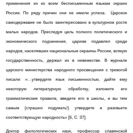
применения их ко всем бесписьменным языкам окраин
России. По ряду при­чин они не имели успеха. Царское
самодержавие не было заинтересовано в культурном росте
малых народов. Преследуя цель полного политического и
экономического подчинения, царизм подавлял среди
народов, населявших национальные окраины России, всякую
государственность, держал их в невежестве. В журнале
царского министерства народно­го просвещения с тревогой
писали: «…утвердите язык письмен­ностью, дайте ему
некоторую литературную обработку, изложите его
грамматические правила, введите его в школы, и вы тем
самым (страшно подумать!) утвердите и разовьете
соответствующую народность» [6, С. 37].
Доктор филологических наук, профессор славянской