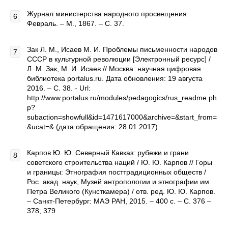
Журнал министерства народного просвещения.
Февраль. – М., 1867. – С. 37.
Зак Л. М., Исаев М. И. Проблемы письменности народов
СССР в культурной революции [Электронный ресурс] /
Л. М. Зак, М. И. Исаев // Москва: научная цифровая
библиотека portalus.ru. Дата обновления: 19 августа
2016. – С. 38. - Url:
http://www.portalus.ru/modules/pedagogics/rus_readme.ph
p?
subaction=showfull&id=1471617000&archive=&start_from=
&ucat=& (дата обращения: 28.01.2017).
Карпов Ю. Ю. Северный Кавказ: рубежи и грани
советского строительства наций / Ю. Ю. Карпов // Горы
и границы: Этнография посттрадиционных обществ /
Рос. акад. наук, Музей антропологии и этнографии им.
Петра Великого (Кунсткамера) / отв. ред. Ю. Ю. Карпов.
– Санкт-Петербург: МАЭ РАН, 2015. – 400 с. – С. 376 –
378; 379.