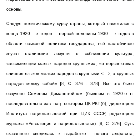
основы.
Следуя политическому курсу страны, который наметился с
конца 1920 – х годов - первой половины 1930 – х годов в
области языковой политики государства, всё настойчивее
звучат сталинские лозунги о «сближении культур»,
«ассимиляции малых народов крупными», «о перспективах
слияния языков мелких народов с крупными <…>, а крупных
народов между собой» [8, С. 376 - 378]. Все это было
озвучено Семеном Диманштейном (бывшим в 1920-е гг.
последовательно зав. нац. сектором ЦК РКП(б), директором
Института национальностей при ЦИК СССР, редактором
журнала «Революция и национальность») [8, С. 376]. Суть
сказанного сводилась к выработке нового алфавита,