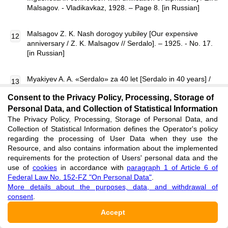
Malsagov. - Vladikavkaz, 1928. – Page 8. [in Russian]
Malsagov Z. K. Nash dorogoy yubiley [Our expensive
anniversary / Z. K. Malsagov // Serdalo]. – 1925. - No. 17.
[in Russian]
Myakiyev A. A. «Serdalo» za 40 let [Serdalo in 40 years] /
A. Myakiyev. – Grozny, 1964. [in Russian]
Consent to the Privacy Policy, Processing, Storage of
Personal Data, and Collection of Statistical Information
Tomelleri V. S. Borba kirillitsyi i latinitsyi na Severnom
The Privacy Policy, Processing, Storage of Personal Data, and
Kavkaze [Fight of Cyrillics and Latin in the North Caucasus
Collection of Statistical Information defines the Operator's policy
/ Tomelleri Vittorio Springfild: Electronic library of the
regarding the processing of User Data when they use the
Belarusian state university // IX Suprunovsky readings:
Resource, and also contains information about the implemented
Language contact – [An electronic resource] / V. S.
requirements for the protection of Users' personal data and the
Tomelleri//Minsk: RIVSh, 2015. – Page 161 – 162; 167. -
use of
cookies
in accordance with
paragraph 1 of Article 6 of
Url: http://elib.bsu.by/bitstream/123456789/113600 (date of
Federal Law No. 152-FZ "On Personal Data"
.
the address 1/27/2017). [in Russian]
More details about the purposes, data, and withdrawal of
consent
.
Chentiyeva M. D. Istoriya Checheno-Ingushskoy
Accept
pismennosti [History of the Checheno-Ingush writing] / M.
D. Chentiyeva. - Grozny, 1958. [in Russian]