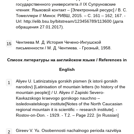
государственного университета // IX Супруновские
чтения: Языковой контакт – [Электронный ресурс] / В. С.
Томеллери // Минск: РИВШ, 2015. – С. 161 – 162; 167. -
Url: http://elib.bsu.by/bitstream/123456789/113600 (дата
обращения 27.01.2017).
Чентиева М. Д. История Чечено-Ингушской
письменности / М. Д. Чентиева. - Грозный, 1958.
Список литературы на английском языке / References in
English
Aliyev U. Latinizatsiya gorskih pismen (k istorii gorskih
narodov) [Latinisation of mountain letters (to history of the
mountain people)] / U. Aliyev // Zapiski Severo-
Kavkazskogo kraevogo gorskogo nauchno –
issledovatelskogo institute[Notes of the North Caucasian
regional mountain it is scientific – research institute]. -
Rostov-on-Don. - 1929. - T.2. – Page 222. [in Russian]
Gireev V. Yu. Osobennosti nachalnogo perioda razvitiya