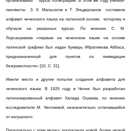
организованы курсы полиграфии. В этом же году ученые-
лингвисты З. К. Мальсагов и Т. Эльдерханов составили
алфавит чеченского языка на латинской основе, которому и
обучали на указанных курсах. По мнению С. М.
Лорсанукаева «первым на чеченском языке на основе
латинской графики был издан букварь Ибрагимова Аббаса,
предназначенный для пунктов по ликвидации
безграмотности» [10, С. 31].
Имели место и другие попытки создания алфавита для
чеченского языка. В 1925 году в Чечне был разработан
латинизированный алфавит Халида Ошаева, по мнению
исследователя М. Чентиевой, незначительно отличавшийся
от ингушского.
Параллельно с этим велась пропаганда новой, более четкой