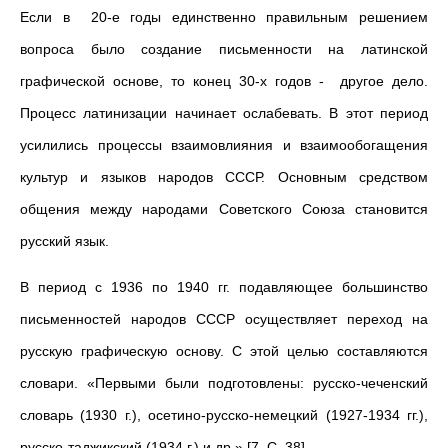
Если в 20-е годы единственно правильным решением
вопроса было создание письменности на латинской
графической основе, то конец 30-х годов - другое дело.
Процесс латинизации начинает ослабевать. В этот период
усилились процессы взаимовли­яния и взаимообогащения
культур и языков народов СССР. Основ­ным средством
общения между народами Советского Союза становится
русский язык.
В период с 1936 по 1940 гг. подавляющее большинство
письменностей народов СССР осуществляет переход на
русскую графическую основу. С этой целью составляются
словари. «Первыми были подго­товлены: русско-чеченский
словарь (1930 г.), осетино-русско-немецкий (1927-1934 гг.),
русско-таджикский (1934 г.) и др.» [7, С. 38].