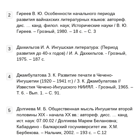
Гиреев В. Ю. Особенности начального периода
развития вайнахских литературных языков: автореф.
дис. … канд. филол. наук; Исторические науки / В. Ю.
Гиреев. – Грозный, 1980. – 18 с. – С. 3
Дахкильгов И. А. Ингушская литература: (Период
развития до 40-х годов) / И. А. Дахкильгов. - Грозный,
1975. – 187 с.
Джамбулатова З. К. Развитие печати в Чечено-
Ингушетии (1920 – 1941 гг.) / З. К. Джамбулатова //
Известия Чечено-Ингушского НИИЯЛ. - Грозный, 1965. –
Т. 6. - Вып. 1. – С. 91.
Долгиева М. Б. Общественная мысль Ингушетии второй
половины XIX - начала ХХ вв.: автореф. дисс. … канд.
ист. наук: 07.00.02 / Долгиева Марем Белановна;
Кабардино - Балкарский госуниверситет им. Х.М.
Бербекова. – Нальчик, 2002. – 193 с. – С.12