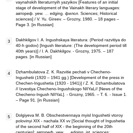
vaynahskih literaturnyih yazyikov [Features of an initial
stage of development of the Vainakh literary languages:
автореф. yew. … edging. филол. Sciences; Historical
sciences] / V. Yu. Gireev. – Grozny, 1980. – 18 pages –
Page 3. [in Russian]
Dakhkilgov I. A. Ingushskaya literatura: (Period razvitiya do
40-h godov) [Ingush literature: (The development period till
40th years)] / I. A. Dakhkilgov. - Grozny, 1975. – 187
pages. [in Russian]
Dzhambulatova Z. K. Razvitie pechati v Checheno-
Ingushetii (1920 – 1941 gg.) [Development of the press in
Chechen-Ingushetia (1920 - 1941)] / Z. K. Dzhambulatova
// Izvestiya Checheno-Ingushskogo NIIYaL// [News of the
Checheno-Ingush NIIYaL]. - Grozny, 1965. – T. 6. - Issue 1.
– Page 91. [in Russian]
Dolgiyeva M. B. Obschestvennaya myisl Ingushetii vtoroy
polovinyi XIX - nachala XX vv [Social thought of Ingushetia
of the second half of XIX - the beginning of the 20th
centuries]: автореф. yew. … edging. ist. sciences: