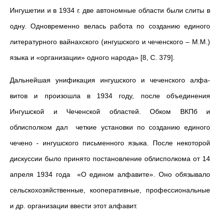
Ингушетии и в 1934 г. две автономные области были слиты в
одну. Одновре­менно велась работа по созданию единого
литературного вайнах­ского (ингушского и чеченского – М.М.)
языка и «организации» одного народа» [8, С. 379].
Дальнейшая унификация ингушского и чеченского алфа­
витов и произошла в 1934 году, после объединения
Ингушской и Чеченской областей. Обком ВКПб и
облисполком дал четкие установки по созданию единого
чече­но - ингушского письменного языка. После некоторой
дискуссии было принято постановление облисполкома от 14
апреля 1934 года «О едином алфавите». Оно обязывало
сельскохозяйственные, кооперативные, профессиональные
и др. организации ввести этот алфавит.