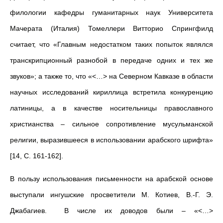
филологии кафедры гуманитарных наук Университета
Мачерата (Италия) Томеллери Витторио Спрингфилд
считает, что «Главным недостатком таких попыток являлся
транскрипционный разнобой в передаче одних и тех же
звуков»; а также то, что «<…> на Северном Кавказе в области
научных исследований кириллица встретила конкуренцию
латиницы, а в качестве носительницы православного
христианства – сильное сопротивление мусульманской
религии, выразившееся в использовании арабского шрифта»
[14, С. 161-162].
В пользу использования письменности на арабской основе
выступали ингушские просветители М. Котиев, В.-Г. Э.
Джабагиев. В числе их доводов были – «<…>