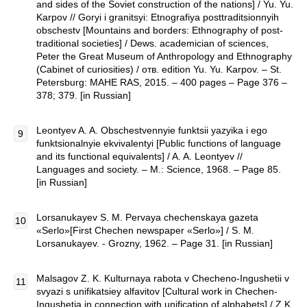
and sides of the Soviet construction of the nations] / Yu. Yu.
Karpov // Goryi i granitsyi: Etnografiya posttraditsionnyih
obschestv [Mountains and borders: Ethnography of post-
traditional societies] / Dews. academician of sciences,
Peter the Great Museum of Anthropology and Ethnography
(Cabinet of curiosities) / отв. edition Yu. Yu. Karpov. – St.
Petersburg: MAHE RAS, 2015. – 400 pages – Page 376 –
378; 379. [in Russian]
Leontyev A. A. Obschestvennyie funktsii yazyika i ego
funktsionalnyie ekvivalentyi [Public functions of language
and its functional equivalents] / A. A. Leontyev //
Languages and society. – M.: Science, 1968. – Page 85.
[in Russian]
Lorsanukayev S. M. Pervaya chechenskaya gazeta
«Serlo»[First Chechen newspaper «Serlo»] / S. M.
Lorsanukayev. - Grozny, 1962. – Page 31. [in Russian]
Malsagov Z. K. Kulturnaya rabota v Checheno-Ingushetii v
svyazi s unifikatsiey alfavitov [Cultural work in Chechen-
Ingushetia in connection with unification of alphabets] / Z.K.