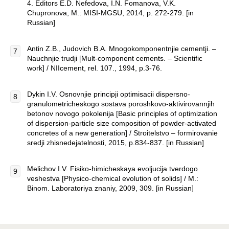
4. Editors E.D. Nefedova, I.N. Fomanova, V.K.
Chupronova, M.: MISI-MGSU, 2014, p. 272-279. [in
Russian]
Antin Z.B., Judovich B.A. Mnogokomponentnjie cementji. –
Nauchnjie trudji [Mult-component cements. – Scientific
work] / NIIcement, rel. 107., 1994, p.3-76.
Dykin I.V. Osnovnjie principji optimisacii dispersno-
granulometricheskogo sostava poroshkovo-aktivirovannjih
betonov novogo pokolenija [Basic principles of optimization
of dispersion-particle size composition of powder-activated
concretes of a new generation] / Stroitelstvo – formirovanie
sredji zhisnedejatelnosti, 2015, p.834-837. [in Russian]
Melichov I.V. Fisiko-himicheskaya evoljucija tverdogo
veshestva [Physico-chemical evolution of solids] / M.:
Binom. Laboratoriya znaniy, 2009, 309. [in Russian]