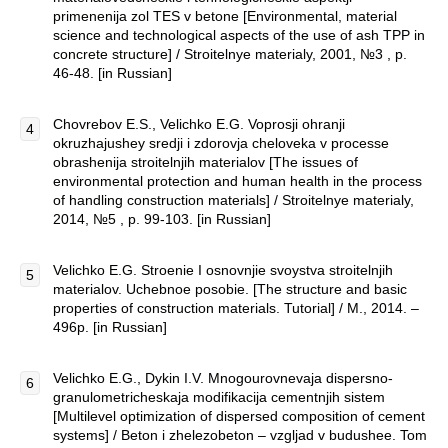
primenenija zol TES v betone [Environmental, material
science and technological aspects of the use of ash TPP in
concrete structure] / Stroitelnye materialy, 2001, №3 , p.
46-48. [in Russian]
Chovrebov E.S., Velichko E.G. Voprosji ohranji
okruzhajushey sredji i zdorovja cheloveka v processe
obrashenija stroitelnjih materialov [The issues of
environmental protection and human health in the process
of handling construction materials] / Stroitelnye materialy,
2014, №5 , p. 99-103. [in Russian]
Velichko E.G. Stroenie I osnovnjie svoystva stroitelnjih
materialov. Uchebnoe posobie. [The structure and basic
properties of construction materials. Tutorial] / M., 2014. –
496p. [in Russian]
Velichko E.G., Dykin I.V. Mnogourovnevaja dispersno-
granulometricheskaja modifikacija cementnjih sistem
[Multilevel optimization of dispersed composition of cement
systems] / Beton i zhelezobeton – vzgljad v budushee. Tom