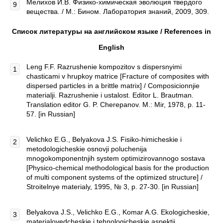
Мелихов И.В. Физико-химическая эволюция твердого
вещества. / М.: Бином. Лаборатория знаний, 2009, 309.
Список литературы на английском языке / References in
English
Leng F.F. Razrushenie kompozitov s dispersnyimi
chasticami v hrupkoy matrice [Fracture of composites with
dispersed particles in a brittle matrix] / Composicionnjie
materialji. Razrushenie i ustalost. Editor L. Brautman.
Translation editor G. P. Cherepanov. M.: Mir, 1978, p. 11-
57. [in Russian]
Velichko E.G., Belyakova J.S. Fisiko-himicheskie i
metodologicheskie osnovji poluchenija
mnogokomponentnjih system optimizirovannogo sostava
[Physico-chemical methodological basis for the production
of multi component systems of the optimized structure] /
Stroitelnye materialy, 1995, № 3, p. 27-30. [in Russian]
Belyakova J.S., Velichko E.G., Komar A.G. Ekologicheskie,
materialovedcheskie i tehnologicheskie aspektji