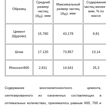
Средний
Содержание
Максимальный
размер
частиц менее
Образец
размер частиц
частиц
мкм, % по
(d
), мкм
95
(d
), мкм
массе
50
Цемент
15,780
43,178
9,81
(Щурово)
Шлак
17,120
73,857
13,14
Rheocem900
2,811
14,641
25,3
Содержание многокомпонентного цемента,
синтезированного из означенных составляющих в
оптимальных количествах, принималось равным 600, 700 и