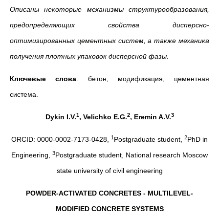
Описаны некоторые механизмы структурообразования,
предопределяющих свойства дисперсно-
оптимизированных цементных систем, а также механика
получения плотных упаковок дисперсной фазы.
Ключевые слова
: бетон, модификация, цементная
система.
1
2
3
Dykin I.V.
, Velichko E.G.
, Eremin A.V.
1
2
ORCID: 0000-0002-7173-0428,
Postgraduate student,
PhD in
3
Engineering,
Postgraduate student,
National research Moscow
state university of civil engineering
POWDER-ACTIVATED CONCRETES - MULTILEVEL-
MODIFIED CONCRETE SYSTEMS