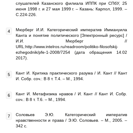
слушателей Казанского филиала ИППК при СПбУ, 25
июня 1998 г. и 27 мая 1999 г. – Казань: Карпол, 1999. –
С.224-226.
Мюрберг И.И. Категорический императив Иммануила
Канта и понятие политического [Электронный ресурс] /
И.И. Мюрберг //
URL:http://www.intelros.ru/readroom/politiko-filosofskij-
ezhegodnik/pfe-1-2008/7254 (дата обращения 14.02
2017).
Кант И. Критика практического разума / И. Кант // Кант
И. Собр. соч.: В 8 т. Т.4. – М., 1994.
Кант И. Метафизика нравов / И. Кант // Кант И. Собр.
соч.: В 8 т. Т.6. – М., 1994.
Соловьев Э.Ю. Категорический императив
нравственности и права / Э.Ю. Соловьев. – М., 2005. –
342 с.