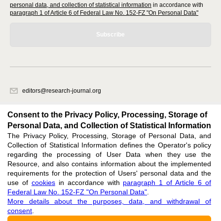
personal data, and collection of statistical information
in accordance with
paragraph 1 of Article 6 of Federal Law No. 152-FZ "On Personal Data"
Subscribe
editors@research-journal.org
620066, Sverdlovsk region, Yekaterinburg, st. Akademicheskaya, 11A,
office 1
Consent to the Privacy Policy, Processing, Storage of
Personal Data, and Collection of Statistical Information
The Privacy Policy, Processing, Storage of Personal Data, and
Feedback
Collection of Statistical Information defines the Operator's policy
regarding the processing of User Data when they use the
Resource, and also contains information about the implemented
requirements for the protection of Users' personal data and the
use of
cookies
in accordance with
paragraph 1 of Article 6 of
Federal Law No. 152-FZ "On Personal Data"
.
Support
:
editors@research-journal.org
More details about the purposes, data, and withdrawal of
ISSN 2227-6017 (ONLINE),
ISSN 2303-9868 (PRINT),
DOI: 10.60797/IRJ.2227-6017,
consent
.
ЭЛ № ФС 77 - 80772