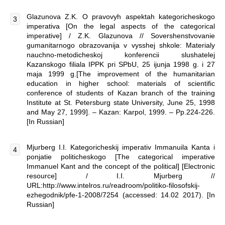
Glazunova Z.K. O pravovyh aspektah kategoricheskogo
imperativa [On the legal aspects of the categorical
imperative] / Z.K. Glazunova // Sovershenstvovanie
gumanitarnogo obrazovanija v vysshej shkole: Materialy
nauchno-metodicheskoj konferencii slushatelej
Kazanskogo filiala IPPK pri SPbU, 25 ijunja 1998 g. i 27
maja 1999 g.[The improvement of the humanitarian
education in higher school: materials of scientific
conference of students of Kazan branch of the training
Institute at St. Petersburg state University, June 25, 1998
and May 27, 1999]. – Kazan: Karpol, 1999. – Pp.224-226.
[In Russian]
Mjurberg I.I. Kategoricheskij imperativ Immanuila Kanta i
ponjatie politicheskogo [The categorical imperative
Immanuel Kant and the concept of the political] [Electronic
resource] / I.I. Mjurberg //
URL:http://www.intelros.ru/readroom/politiko-filosofskij-
ezhegodnik/pfe-1-2008/7254 (accessed: 14.02 2017). [In
Russian]