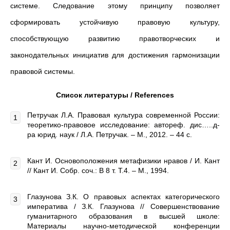
системе. Следование этому принципу позволяет
сформировать устойчивую правовую культуру,
способствующую развитию правотворческих и
законодательных инициатив для достижения гармонизации
правовой системы.
Список литературы /
References
Петручак Л.А. Правовая культура современной России:
теоретико-правовое исследование: автореф. дис…..д-
ра юрид. наук / Л.А. Петручак. – М., 2012. – 44 с.
Кант И. Основоположения метафизики нравов / И. Кант
// Кант И. Собр. соч.: В 8 т. Т.4. – М., 1994.
Глазунова З.К. О правовых аспектах категорического
императива / З.К. Глазунова // Совершенствование
гуманитарного образования в высшей школе:
Материалы научно-методической конференции