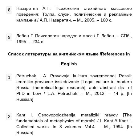
Назаретян А.П. Психология стихийного массового
поведения: Толпа, слухи, политические и рекламные
кампании / А.П. Назаретян. – М., 2005. – 160 с.
Лебон Г. Психология народов и масс / Г. Лебон. – СПб.,
1995. – 234 с.
Список литературы на английском языке /
References
in
English
Petruchak L.A. Pravovaja kul'tura sovremennoj Rossii:
teoretiko-pravovoe issledovanie [Legal culture in modern
Russia: theoretical-legal research]: auto abstract dis…of
PhD in Low / L.A. Petruchak. – M., 2012. – 44 p. [In
Russian]
Kant I. Osnovopolozhenija metafiziki nravov [The
fundamentals of metaphysics of morals] / I. Kant // Kant I.
Collected works: In 8 volumes. Vol.4. – M., 1994. [In
Russian]