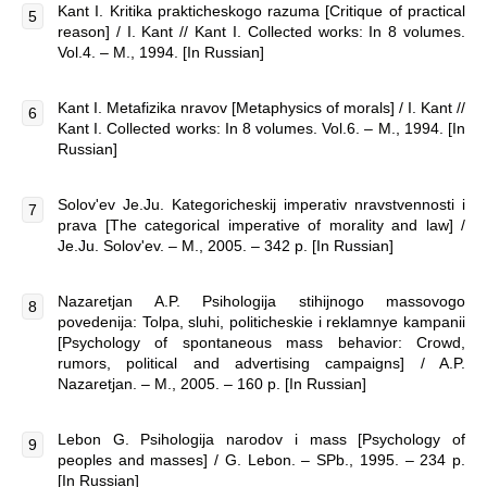
Kant I. Kritika prakticheskogo razuma [Critique of practical
reason] / I. Kant // Kant I. Collected works: In 8 volumes.
Vol.4. – M., 1994. [In Russian]
Kant I. Metafizika nravov [Metaphysics of morals] / I. Kant //
Kant I. Collected works: In 8 volumes. Vol.6. – M., 1994. [In
Russian]
Solov'ev Je.Ju. Kategoricheskij imperativ nravstvennosti i
prava [The categorical imperative of morality and law] /
Je.Ju. Solov'ev. – M., 2005. – 342 p. [In Russian]
Nazaretjan A.P. Psihologija stihijnogo massovogo
povedenija: Tolpa, sluhi, politicheskie i reklamnye kampanii
[Psychology of spontaneous mass behavior: Crowd,
rumors, political and advertising campaigns] / A.P.
Nazaretjan. – M., 2005. – 160 p. [In Russian]
Lebon G. Psihologija narodov i mass [Psychology of
peoples and masses] / G. Lebon. – SPb., 1995. – 234 p.
[In Russian]