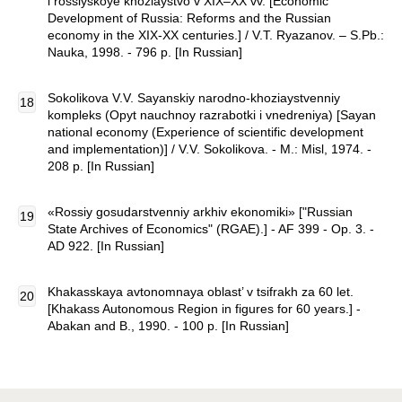
i rossiyskoye khoziaystvo v XIX–XX vv. [Economic
Development of Russia: Reforms and the Russian
economy in the XIX-XX centuries.] / V.T. Ryazanov. – S.Pb.:
Nauka, 1998. - 796 p. [In Russian]
Sokolikova V.V. Sayanskiy narodno-khoziaystvenniy
kompleks (Opyt nauchnoy razrabotki i vnedreniya) [Sayan
national economy (Experience of scientific development
and implementation)] / V.V. Sokolikova. - M.: Misl, 1974. -
208 p. [In Russian]
«Rossiy gosudarstvenniy arkhiv ekonomiki» ["Russian
State Archives of Economics" (RGAE).] - AF 399 - Op. 3. -
AD 922. [In Russian]
Khakasskaya avtonomnaya oblast’ v tsifrakh za 60 let.
[Khakass Autonomous Region in figures for 60 years.] -
Abakan and B., 1990. - 100 p. [In Russian]