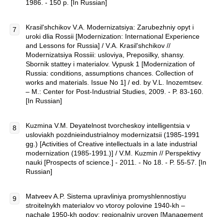
1986. - 150 p. [In Russian]
Krasil'shchikov V.A. Modernizatsiya: Zarubezhniy opyt i
uroki dlia Rossii [Modernization: International Experience
and Lessons for Russia] / V.A. Krasil'shchikov //
Modernizatsiya Rossiii: usloviya, Preposilky, shansy.
Sbornik stattey i materialov. Vypusk 1 [Modernization of
Russia: conditions, assumptions chances. Collection of
works and materials. Issue No 1] / ed. by V.L. Inozemtsev.
– M.: Center for Post-Industrial Studies, 2009. - P. 83-160.
[In Russian]
Kuzmina V.M. Deyatelnost tvorcheskoy intelligentsia v
usloviakh pozdnieindustrialnoy modernizatsii (1985-1991
gg.) [Activities of Creative intellectuals in a late industrial
modernization (1985-1991.)] / V.M. Kuzmin // Perspektivy
nauki [Prospects of science.] - 2011. - No 18. - P. 55-57. [In
Russian]
Matveev A.P. Sistema upravliniya promyshlennostiyu
stroitelnykh materialov vo vtoroy polovine 1940-kh –
nachale 1950-kh godov: regionalniy uroven [Management