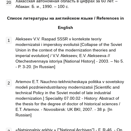
Хакасская автономная область в цифрах за 60 лет. –
Абакан: Б. и., 1990. – 100 с.
Список литературы на английском языке / References in
English
Alekseev V.V. Raspad SSSR v kontekste teoriy
modernizatsii i imperskoy evoliutsii [Collapse of the Soviet
Union in the context of the modernization theories and
imperial evolution] / V.V. Alekseev, E.V. Alekseeva //
Otechestvennaya istoriya [National History] - 2003. – No 5.
- P. 3-20. [In Russian]
Artemov E.T. Nauchno-tekhnicheskaya politika v sovetskoy
modeli pozdnieindustrilanoy modernizatsii [Scientific and
technical Policy in the Soviet model of late industrial
modernization.] Speciality 07.00.02 - History: Abstract of
the thesis for the degree of doctor of historical sciences /
E.T. Artemov. - Novosibirsk: UK BKI, 2007. - 38 p. [In
Russian]
«Natsionalniy arkhiv » ["National Archives"] - F. R-46. - Op.