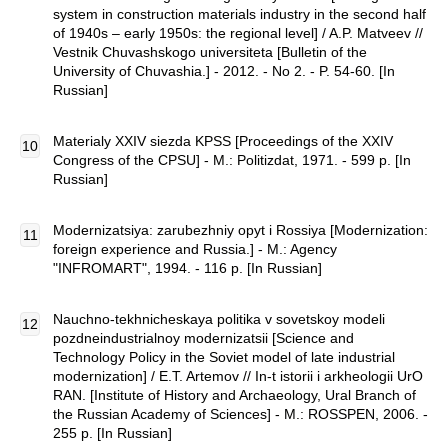
system in construction materials industry in the second half
of 1940s – early 1950s: the regional level] / A.P. Matveev //
Vestnik Chuvashskogo universiteta [Bulletin of the
University of Chuvashia.] - 2012. - No 2. - P. 54-60. [In
Russian]
Materialy XXIV siezda KPSS [Proceedings of the XXIV
Congress of the CPSU] - M.: Politizdat, 1971. - 599 p. [In
Russian]
Modernizatsiya: zarubezhniy opyt i Rossiya [Modernization:
foreign experience and Russia.] - M.: Agency
"INFROMART", 1994. - 116 p. [In Russian]
Nauchno-tekhnicheskaya politika v sovetskoy modeli
pozdneindustrialnoy modernizatsii [Science and
Technology Policy in the Soviet model of late industrial
modernization] / E.T. Artemov // In-t istorii i arkheologii UrO
RAN. [Institute of History and Archaeology, Ural Branch of
the Russian Academy of Sciences] - M.: ROSSPEN, 2006. -
255 p. [In Russian]