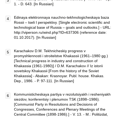
1. - D. 643. [In Russian]
Edinaya elektronnaya nauchno-tekhnologicheskaya baza
Rossii – tseli I perspektivy. [Single electronic scientific and
technological base of Russia – goals and outlooks.] - URL:
http://viperson.ru/wind.php?ID=637306 (reference date:
01.10.2017). [In Russian]
Karachakov D.M. Tekhnicheskiy progress v
promyshlennosti i stroitelstve Khakassii (1961–1980 gg.)
[Technical progress in industry and construction of
Khakassia (1961-1980)] / D.M. Karachakov // Iz istorii
sovetskoy Khakassii [From the history of the Soviet
Khakassia] - Abakan: Krasnoyar. Publ. house. Khakas.
Dep., 1986. - P. 97-111. [In Russian]
Kommunisticheskaya partiya v rezolutsiyakh i resheniyakh
siezdov, konferentsiy i plenumov TSK (1898–1986).
[Communist Party in Resolutions and Decisions of
Congresses, Conferences and Plenary Meetings of the
Central Committee (1898-1986).] - V. 13. - M.: Politizdat,