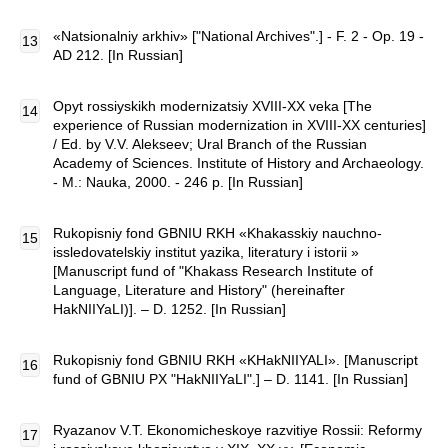
«Natsionalniy arkhiv» ["National Archives".] - F. 2 - Op. 19 -
AD 212. [In Russian]
Opyt rossiyskikh modernizatsiy XVIII-XX veka [The
experience of Russian modernization in XVIII-XX centuries]
/ Ed. by V.V. Alekseev; Ural Branch of the Russian
Academy of Sciences. Institute of History and Archaeology.
- M.: Nauka, 2000. - 246 p. [In Russian]
Rukopisniy fond GBNIU RKH «Khakasskiy nauchno-
issledovatelskiy institut yazika, literatury i istorii »
[Manuscript fund of "Khakass Research Institute of
Language, Literature and History" (hereinafter
HakNIIYaLI)]. – D. 1252. [In Russian]
Rukopisniy fond GBNIU RKH «KHakNIIYALI». [Manuscript
fund of GBNIU PX "HakNIIYaLI".] – D. 1141. [In Russian]
Ryazanov V.T. Ekonomicheskoye razvitiye Rossii: Reformy