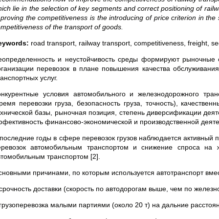
ich lie in the selection of key segments and correct positioning of rai
proving the competitiveness is the introducing of price criterion in t
mpetitiveness of the transport of goods.
eywords:
road transport, railway transport, competitiveness, freight, s
еопределенность и неустойчивость среды формируют рыночные 
рганизации перевозок в плане повышения качества обслуживания
анспортных услуг.
онкурентные условия автомобильного и железнодорожного тран
время перевозки груза, безопасность груза, точность), качестве
ехнической базы, рыночная позиция, степень диверсификации дея
ффективность финансово-экономической и производственной деятел
 последние годы в сфере перевозок грузов наблюдается активный
еревозок автомобильным транспортом и снижение спроса на 
втомобильным транспортом [2].
сновными причинами, по которым используется автотранспорт вме
срочность доставки (скорость по автодорогам выше, чем по железно
 грузоперевозка малыми партиями (около 20 т) на дальние расстоя