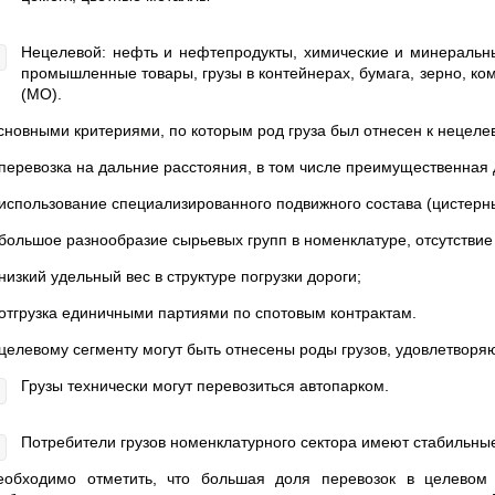
Нецелевой: нефть и нефтепродукты, химические и минеральны
промышленные товары, грузы в контейнерах, бумага, зерно, к
(МО).
сновными критериями, по которым род груза был отнесен к нецелев
 перевозка на дальние расстояния, в том числе преимущественная 
 использование специализированного подвижного состава (цистерн
 большое разнообразие сырьевых групп в номенклатуре, отсутстви
низкий удельный вес в структуре погрузки дороги;
 отгрузка единичными партиями по спотовым контрактам.
 целевому сегменту могут быть отнесены роды грузов, удовлетво
Грузы технически могут перевозиться автопарком.
Потребители грузов номенклатурного сектора имеют стабильные
еобходимо отметить, что большая доля перевозок в целевом 