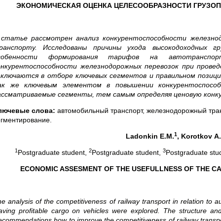
ЭКОНОМИЧЕСКАЯ ОЦЕНКА ЦЕЛЕСООБРАЗНОСТИ ГРУЗО
 статье рассмотрен анализ конкурентоспособности железно
ранспорту. Исследованы причины ухода высокодоходных г
собенности формирования тарифов на автотранспор
онкурентоспособности железнодорожных перевозок при прове
аключаются в отборе ключевых сегментов и правильном позици
ак же ключевым элементом в повышении конкурентоспосо
ассматриваемые сегменты, тем самым определяя ценовую конк
лючевые слова:
автомобильный транспорт, железнодорожный транс
егментирование.
1
Ladonkin
E
.
M
.
,
Korotkov
A
.
1
2
3
Postgraduate student,
Postgraduate student,
Postgraduate stud
ECONOMIC ASSESMENT OF THE USEFULLNESS OF THE C
e analysis of the competitiveness of railway transport in relation to
a
aving profitable cargo on vehicles were explored. The structure and 
commendations how to improve the competitiveness of railway transpor