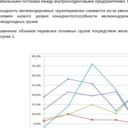
табильными потоками между внутрихолдинговыми предприятиями. В
оходность железнодорожных грузоперевозок снижается из-за увели
словиях низкого уровня конкурентоспособности железнодоро
изкодоходных грузов.
равнение объемов перевозок основных грузов посредством желе
сунке 1.