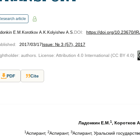
esearch article
DOI
:
https://doi.org/10.23670/I
donkin E.M.
Korotkov A.K.
Kolyishev A.S.
blished
:
2017/03/17
Issue: № 3 (57), 2017
ghtholder: authors. License: Attribution 4.0 International (CC BY 4.0)
PDF
Cite
1
Ладонкин Е.М.
, Коротков А
1
2
3
Аспирант,
Аспирант,
Аспирант, Уральский государст