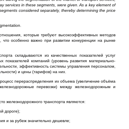
lway services in these segments, were given. As a key element of
he segments considered separately, thereby determining the price
egmentation.
отношения, которые требуют высокоэффективных методов
, что особенно важно при развитии конкуренции на рынке
спорта складываются из качественных показателей услуг
нных показателей компаний (уровень развития материально-
тельности, эффективность системы управления персоналом,
ьности) и цены (тарифов) на них.
 процесс перераспределения их объема (увеличение объёма
железнодорожные перевозки) между железнодорожным и
сто железнодорожного транспорта являются:
й дороге);
ния и за рубеж значительно дешевле;