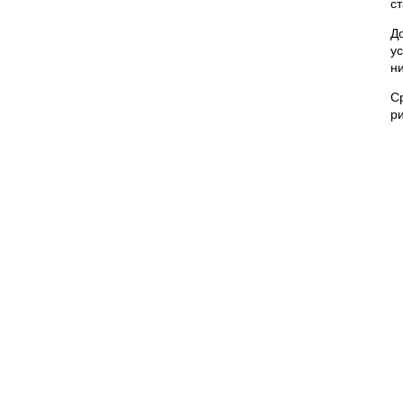
с
Д
у
н
С
ри