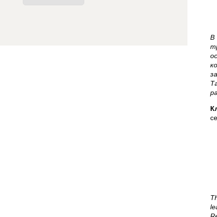
В
т
о
к
з
Т
р
К
с
Th
le
Re