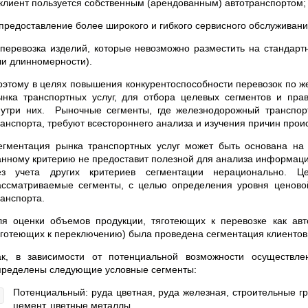
 клиент пользуется собственным (арендованным) автотранспортом;
 предоставление более широкого и гибкого сервисного обслуживан
 перевозка изделий, которые невозможно разместить на стандарт
ли длинномерности).
оэтому в целях повышения конкурентоспособности перевозок по ж
ынка транспортных услуг, для отбора целевых сегментов и пра
нутри них. Рыночные сегменты, где железнодорожный транспор
ранспорта, требуют всестороннего анализа и изучения причин прои
егментация рынка транспортных услуг может быть основана на
анному критерию не предоставит полезной для анализа информации
ез учета других критериев сегментации нерационально. Ц
ассматриваемые сегменты, с целью определения уровня ценово
ранспорта.
ля оценки объемов продукции, тяготеющих к перевозке как ав
яготеющих к переключению) была проведена сегментация клиентов
ак, в зависимости от потенциальной возможности осуществле
пределены следующие условные сегменты:
Потенциальный: руда цветная, руда железная, строительные г
цемент, цветные металлы