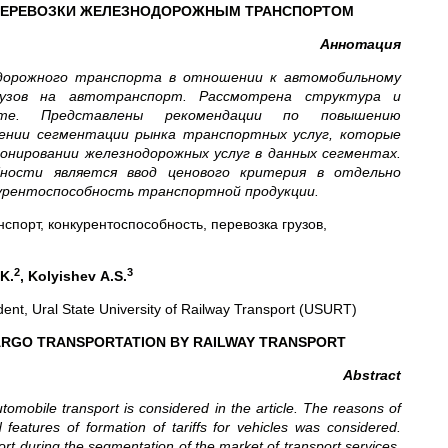
ПЕРЕВОЗКИ ЖЕЛЕЗНОДОРОЖНЫМ ТРАНСПОРТОМ
Аннотация
дорожного транспорта в отношении к автомобильному
рузов на автотранспорт. Рассмотрена структура и
те. Представлены рекомендации по повышению
дении сегментации рынка транспортных услуг, которые
онировании железнодорожных услуг в данных сегментах.
бности является ввод
ценового критерия в отдельно
урентоспособность транспортной продукции.
порт, конкурентоспособность, перевозка грузов,
2
3
K
.
,
Kolyishev
A
.
S
.
ent, Ural State University of Railway Transport (USURT)
ARGO TRANSPORTATION BY RAILWAY TRANSPORT
Abstract
utomobile
transport is
considered
in the article. The reasons of
features of formation of tariffs for vehicles was considered.
t during the segmentation of the market of transport services,