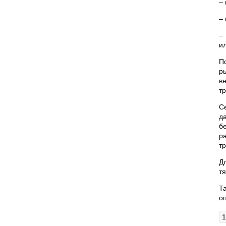
–
–
–
и
П
р
в
т
С
д
б
р
т
Д
т
Т
о