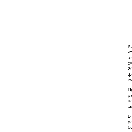
К
ж
а
с
2
ф
к
П
р
н
с
В
р
б