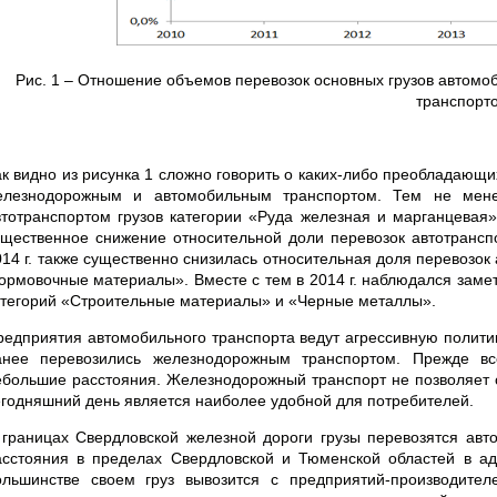
Рис. 1 – Отношение объемов перевозок основных грузов автомо
транспорт
ак видно из рисунка 1 сложно говорить о каких-либо преобладающ
елезнодорожным и автомобильным транспортом. Тем не менее
втотранспортом грузов категории «Руда железная и марганцевая» 
ущественное снижение относительной доли перевозок автотранспо
014 г. также существенно снизилась относительная доля перевозо
ормовочные материалы». Вместе с тем в 2014 г. наблюдался замет
атегорий «Строительные материалы» и «Черные металлы».
редприятия автомобильного транспорта ведут агрессивную политик
анее перевозились железнодорожным транспортом. Прежде вс
ебольшие расстояния. Железнодорожный транспорт не позволяет ос
егодняшний день является наиболее удобной для потребителей.
 границах Свердловской железной дороги грузы перевозятся авт
асстояния в пределах Свердловской и Тюменской областей в ад
ольшинстве своем груз вывозится с предприятий-производител