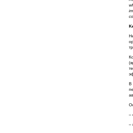
wh
im
co
K
Н
о
тр
К
(
т
э
В
п
а
О
– 
–