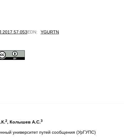
RJ.2017.57.053
EDN
:
YGURTN
2
3
.К.
, Колышев А.С.
венный университет путей сообщения (УрГУПС)