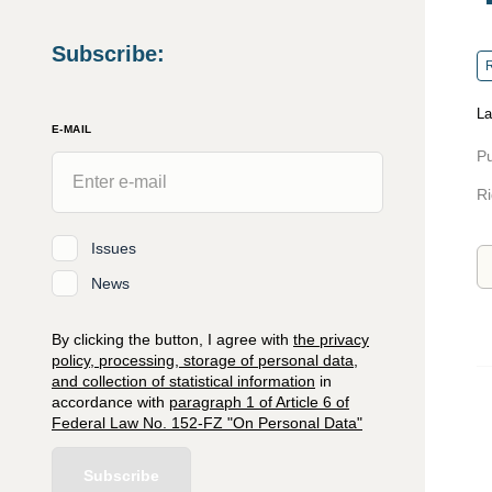
Subscribe
:
R
La
E-MAIL
Pu
Ri
Issues
News
By clicking the button, I agree with
the privacy
policy, processing, storage of personal data,
and collection of statistical information
in
accordance with
paragraph 1 of Article 6 of
Federal Law No. 152-FZ "On Personal Data"
Subscribe