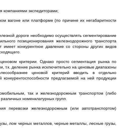
ия компаниями экспедиторами;
ном вагоне или платформе (по причине их негабаритности
елезной дороге необходимо осуществлять сегментирование
вильного позиционирования железнодорожного транспорта
т имеет конкурентное давление со стороны других видов
сходящего.
 ценовом критерии. Однако просто сегментация рынка по
, т.к. деление рынка исключительно на ценовые диапазоны
елесообразнее ценовой критерий вводить в отдельно
й конкурентоспособности предлагаемой на ней продукции
томобильным, так и железнодорожным транспортом (либо
 различных номенклатурных групп.
ния перевозки железнодорожным (или автотранспортом)
рузы, лом черных металлов, черные металлы, лесные грузы,