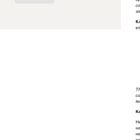
с
э
К
к
Th
co
te
K
Н
н
н
с