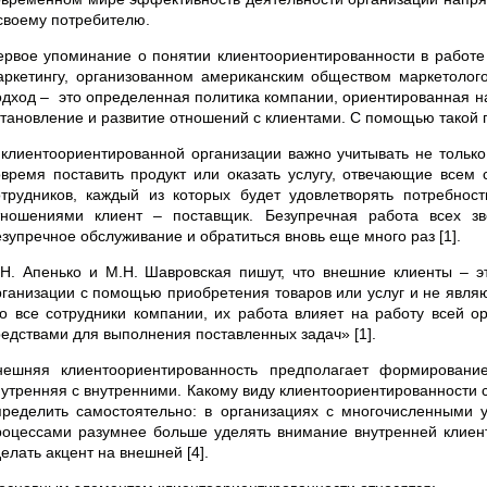
 своему потребителю.
ервое упоминание о понятии клиентоориентированности в работе 
аркетингу, организованном американским обществом маркетолого
одход – это определенная политика компании, ориентированная на
становление и развитие отношений с клиентами. С помощью такой 
 клиентоориентированной организации важно учитывать не только 
овремя поставить продукт или оказать услугу, отвечающие всем
отрудников, каждый из которых будет удовлетворять потребнос
тношениями клиент – поставщик. Безупречная работа всех зв
езупречное обслуживание и обратиться вновь еще много раз [1].
.Н. Апенько и М.Н. Шавровская пишут, что внешние клиенты – э
рганизации с помощью приобретения товаров или услуг и не являю
то все сотрудники компании, их работа влияет на работу всей о
редствами для выполнения поставленных задач» [1].
нешняя клиентоориентированность предполагает формирован
нутренняя с внутренними. Какому виду клиентоориентированности 
пределить самостоятельно: в организациях с многочисленными
роцессами разумнее больше уделять внимание внутренней клиент
елать акцент на внешней [4].