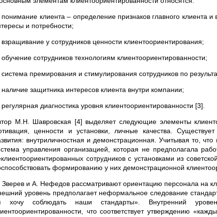
 основным элементам клиентоориентированности относятся:
) понимание клиента – определение признаков главного клиента и
нтересы и потребности;
) взращивание у сотрудников ценности клиентоориентирования;
) обучение сотрудников технологиям клиентоориентированности;
) система премирования и стимулирования сотрудников по результ
) наличие защитника интересов клиента внутри компании;
) регулярная диагностика уровня клиентоориентированности [3].
втор М.Н. Шавровская [4] выделяет следующие элементы клиенто
отивация, ценности и установки, личные качества. Существуе
азвития: внутриличностная и демонстрационная. Учитывая то, что
истема управления организацией, которая не предполагала рабо
еклиентоориентированных сотрудников с установками из советско
оспособствовать формированию у них демонстрационной клиентоо
. Зверев и А. Нефедов рассматривают ориентацию персонала на кл
нешний уровень предполагает неформальное следование стандарта
я хочу соблюдать наши стандарты». Внутренний уровен
лиентоориентированности, что соответствует утверждению «кажд