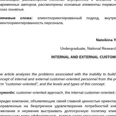
овременных авторов, рассмотрены основные элементы термин
того понятия.
лючевые слова:
клиентоориентированный подход, внутре
лиентоориентированность персонала.
Nateikina Y
Undergraduate, National Research
INTERNAL AND EXTERNAL CUSTOME
e article analyzes the problems associated with the inability to buil
ncept of internal and external customer-oriented personnel from the p
rm "customer-oriented", and the levels and types of this concept.
eywords:
customer-oriented approach, the internal customer-oriented s
ередко компании, объявляющие своей главной ценностью ориентаци
аправленные на безупречное удовлетворение потребностей кли
ежелание и неумение выстраивать долгосрочную политику клиен
овременном мире эффективность деятельности организации напрям