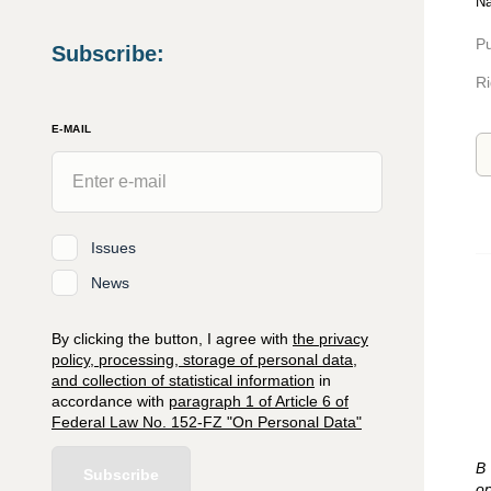
Na
Pu
Subscribe
:
Ri
E-MAIL
Issues
News
By clicking the button, I agree with
the privacy
policy, processing, storage of personal data,
and collection of statistical information
in
accordance with
paragraph 1 of Article 6 of
Federal Law No. 152-FZ "On Personal Data"
В
Subscribe
о