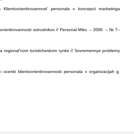
Klientoorientirovannost' personala v koncepcii marketinga
rientirovannosti sotrudnikov // Personal-Miks. – 2006. – № 7–
 na regional'nom turisticheskom rynke // Sovremennye problemy
 ocenki klientoorientirovannosti personala v organizacijah g.