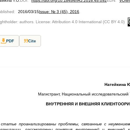
DOI
:
https://doi.org/10.18454/IRJ.2016.45.092
EDN
:
VOW
teikina Y.O.
blished
:
2016/03/15
Issue: № 3 (45), 2016
ghtholder: authors. License: Attribution 4.0 International (CC BY 4.0)
PDF
Cite
Натейкина Ю
Магистрант, Национальный исследовательский 
ВНУТРЕННЯЯ И ВНЕШНЯЯ КЛИЕНТООР
 статье проанализированы проблемы, связанные с неумение
рганизации, рассмотрены понятия внутренней и внешней к