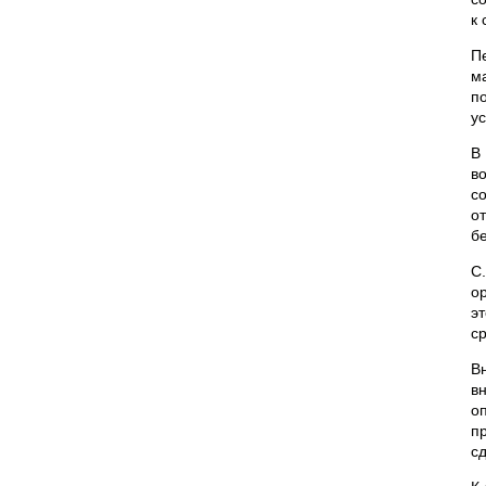
к
П
м
п
у
В
в
с
о
б
С
о
э
с
В
в
о
п
сд