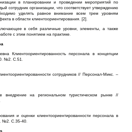
анизации в планировании и проведении мероприятий по
дый сотрудник организации, что соответствует утверждению
бходимо уделять равное внимание всем трем уровням
кта в области клиентоориентирования. [2].
включающее в себя различные уровни, элементы, а также
аботе с этим понятием на практике.
ра
евна Клиентоориентированность персонала в концепции
0. №2. С.51.
иентоориентированности сотрудников // Персонал-Микс. –
е внедрение на региональном туристическом рынке //
.
ования и оценки клиентоориентированности персонала в
. №2. С.35-40.
es