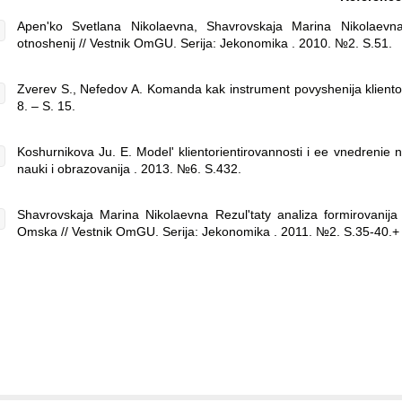
Apen'ko Svetlana Nikolaevna, Shavrovskaja Marina Nikolaevna 
otnoshenij // Vestnik OmGU. Serija: Jekonomika . 2010. №2. S.51.
Zverev S., Nefedov A. Komanda kak instrument povyshenija klientoo
8. – S. 15.
Koshurnikova Ju. E. Model' klientorientirovannosti i ee vnedrenie
nauki i obrazovanija . 2013. №6. S.432.
Shavrovskaja Marina Nikolaevna Rezul'taty analiza formirovanija i
Omska // Vestnik OmGU. Serija: Jekonomika . 2011. №2. S.35-40.+