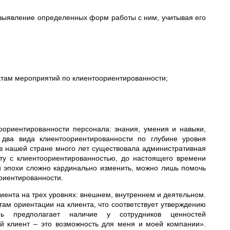
 выявление определенных форм работы с ним, учитывая его
атам мероприятий по клиентоориентированности;
ориентированности персонала: знания, умения и навыки,
т два вида клиентоориентированности по глубине уровня
 в нашей стране много лет существовала административная
ту с клиентоориентированностью, до настоящего времени
й эпохи сложно кардинально изменить, можно лишь помочь
риентированности.
иента на трех уровнях: внешнем, внутреннем и деятельном.
м ориентации на клиента, что соответствует утверждению
ь предполагает наличие у сотрудников ценностей
ый клиент – это возможность для меня и моей компании».