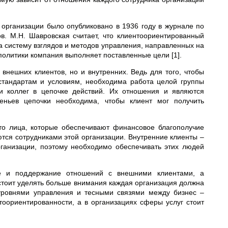
организации было опубликовано в 1936 году в журнале по
в. М.Н. Шавровская считает, что клиентоориентированный
 систему взглядов и методов управления, направленных на
политики компания выполняет поставленные цели [1].
внешних клиентов, но и внутренних. Ведь для того, чтобы
 стандартам и условиям, необходима работа целой группы
ти коллег в цепочке действий. Их отношения и являются
еньев цепочки необходима, чтобы клиент мог получить
то лица, которые обеспечивают финансовое благополучие
тся сотрудниками этой организации. Внутренние клиенты –
рганизации, поэтому необходимо обеспечивать этих людей
ие и поддержание отношений с внешними клиентами, а
стоит уделять больше внимания каждая организация должна
 уровнями управления и тесными связями между бизнес –
оориентированности, а в организациях сферы услуг стоит