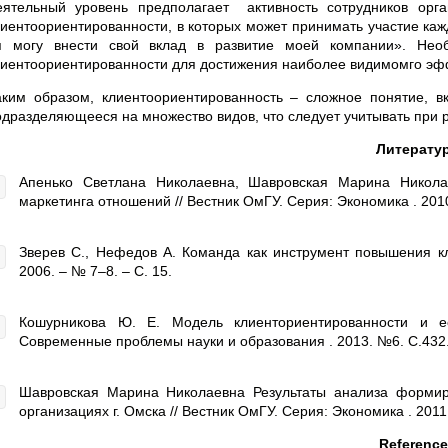
еятельный уровень предполагает активность сотрудников орг
лиентоориентированности, в которых может принимать участие каж
я могу внести свой вклад в развитие моей компании». Нео
лиентоориентированности для достижения наиболее видимомго эффе
аким образом, клиентоориентированность – сложное понятие, 
одразделяющееся на множество видов, что следует учитывать при р
Литерату
Апенько Светлана Николаевна, Шавровская Марина Никола
маркетинга отношений // Вестник ОмГУ. Серия: Экономика . 201
Зверев С., Нефедов А. Команда как инструмент повышения кл
2006. – № 7–8. – С. 15.
Кошурникова Ю. Е. Модель клиенториентированности и е
Современные проблемы науки и образования . 2013. №6. С.432
Шавровская Марина Николаевна Результаты анализа формир
организациях г. Омска // Вестник ОмГУ. Серия: Экономика . 2011
Referenc