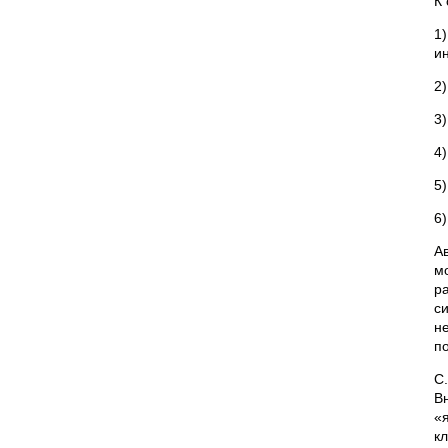
К
1
и
2
3
4
5
6
А
м
р
с
н
п
С
В
«
к