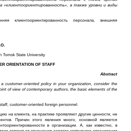
а «клиентоориентированность», а также уровни и виды
нняя клиентоориентированность персонала, внешняя
.O.
 Tomsk State University
R ORIENTATION OF STAFF
Abstract
d a customer-oriented policy in your organization, consider the
oint of view of contemporary authors, the basic elements of the
taff, customer-oriented foreign personnel.
ю на клиента, на практике проявляют другие ценности, не
ентов. Причин этого явления много, основной является
тоориентированности в организации. А, как известно, в
ую зависит от отношения каждого сотрудника организации