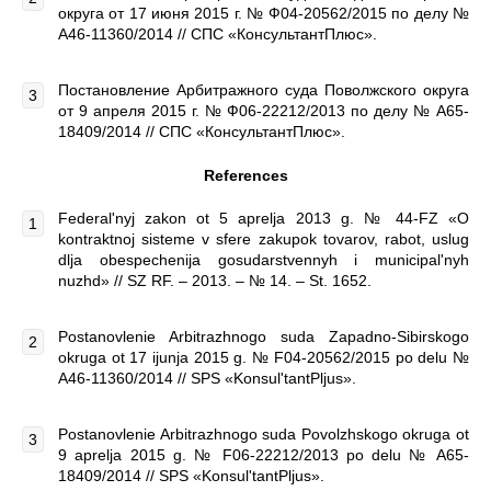
округа от 17 июня 2015 г. № Ф04-20562/2015 по делу №
А46-11360/2014 // СПС «КонсультантПлюс».
Постановление Арбитражного суда Поволжского округа
от 9 апреля 2015 г. № Ф06-22212/2013 по делу № А65-
18409/2014 // СПС «КонсультантПлюс».
References
Federal'nyj zakon ot 5 aprelja 2013 g. № 44-FZ «O
kontraktnoj sisteme v sfere zakupok tovarov, rabot, uslug
dlja obespechenija gosudarstvennyh i municipal'nyh
nuzhd» // SZ RF. – 2013. – № 14. – St. 1652.
Postanovlenie Arbitrazhnogo suda Zapadno-Sibirskogo
okruga ot 17 ijunja 2015 g. № F04-20562/2015 po delu №
A46-11360/2014 // SPS «Konsul'tantPljus».
Postanovlenie Arbitrazhnogo suda Povolzhskogo okruga ot
9 aprelja 2015 g. № F06-22212/2013 po delu № A65-
18409/2014 // SPS «Konsul'tantPljus».