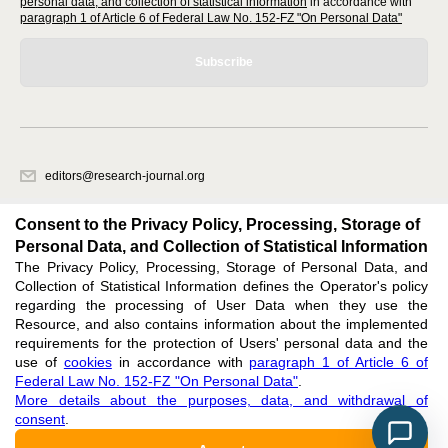
personal data, and collection of statistical information
in accordance with
paragraph 1 of Article 6 of Federal Law No. 152-FZ "On Personal Data"
Subscribe
editors@research-journal.org
620066, Sverdlovsk region, Yekaterinburg, st. Akademicheskaya, 11A,
office 1
Consent to the Privacy Policy, Processing, Storage of
Personal Data, and Collection of Statistical Information
The Privacy Policy, Processing, Storage of Personal Data, and
Feedback
Collection of Statistical Information defines the Operator's policy
regarding the processing of User Data when they use the
Resource, and also contains information about the implemented
requirements for the protection of Users' personal data and the
use of
cookies
in accordance with
paragraph 1 of Article 6 of
Federal Law No. 152-FZ "On Personal Data"
.
Support
:
editors@research-journal.org
More details about the purposes, data, and withdrawal of
ISSN 2227-6017 (ONLINE),
ISSN 2303-9868 (PRINT),
DOI: 10.60797/IRJ.2227-6017,
consent
.
ЭЛ № ФС 77 - 80772