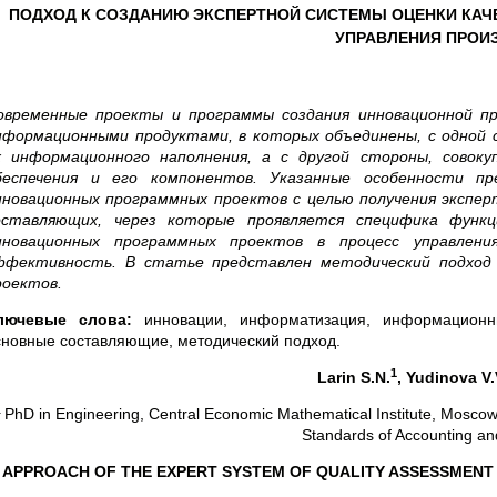
ПОДХОД К СОЗДАНИЮ ЭКСПЕРТНОЙ СИСТЕМЫ ОЦЕНКИ КА
УПРАВЛЕНИЯ ПРОИ
овременные проекты и программы создания инновационной пр
нформационными продуктами, в которых объединены, с одной 
х информационного наполнения, а с другой стороны, совок
беспечения и его компонентов. Указанные особенности пр
нновационных программных проектов с целью получения экспер
оставляющих, через которые проявляется специфика функц
нновационных программных проектов в процесс управлен
ффективность. В статье представлен методический подход 
роектов.
лючевые слова:
инновации, информатизация, информационны
сновные составляющие, методический подход.
1
Larin S.N.
, Yudinova V.
1
PhD in Engineering, Central Economic Mathematical Institute, Mosco
Standards of Accounting a
APPROACH
OF THE EXPERT SYSTEM OF QUALITY ASSESSMEN