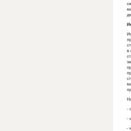
с
м
д
И
И
п
с
в
с
з
п
п
с
м
п
Н
-
-
-