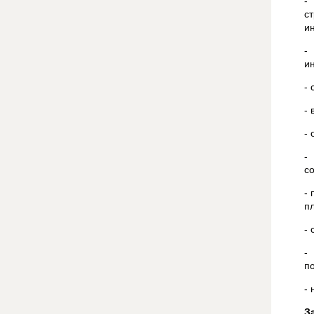
-
с
и
-
и
-
-
-
-
с
-
п
-
-
п
-
З