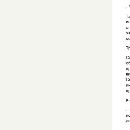
-
Т
и
с
з
о
Т
С
о
п
в
С
и
п
К
-
и
д