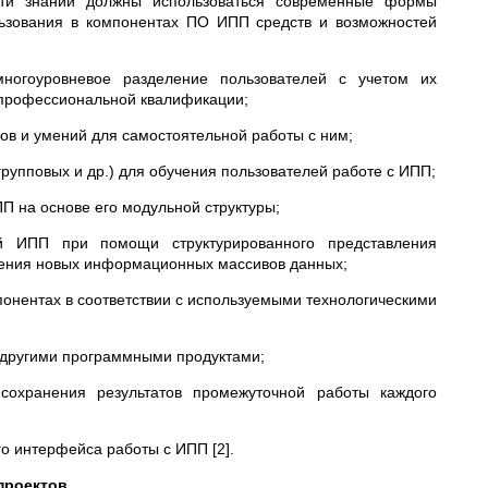
сти знаний должны использоваться современные формы
ьзования в компонентах ПО ИПП средств и возможностей
огоуровневое разделение пользователей с учетом их
 профессиональной квалификации;
ов и умений для самостоятельной работы с ним;
рупповых и др.) для обучения пользователей работе с ИПП;
П на основе его модульной структуры;
ей ИПП при помощи структурированного представления
ления новых информационных массивов данных;
онентах в соответствии с используемыми технологическими
 другими программными продуктами;
сохранения результатов промежуточной работы каждого
о интерфейса работы с ИПП [2].
проектов