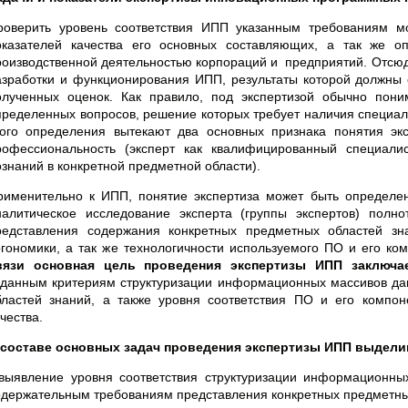
роверить уровень соответствия ИПП указанным требованиям м
оказателей качества его основных составляющих, а так же о
роизводственной деятельностью корпораций и предприятий. Отсюд
азработки и функционирования ИПП, результаты которой должны о
олученных оценок. Как правило, под экспертизой обычно пони
пределенных вопросов, решение которых требует наличия специальн
того определения вытекают два основных признака понятия экс
рофессиональность (эксперт как квалифицированный специал
ознаний в конкретной предметной области).
рименительно к ИПП, понятие экспертиза может быть определе
налитическое исследование эксперта (группы экспертов) пол
редставления содержания конкретных предметных областей зн
ргономики, а так же технологичности используемого ПО и его к
вязи основная цель проведения экспертизы ИПП
заключа
аданным критериям структуризации информационных массивов да
бластей знаний, а также уровня соответствия ПО и его компо
чества.
 составе основных задач проведения экспертизы ИПП выдел
 выявление уровня соответствия структуризации информацион
одержательным требованиям представления конкретных предметны