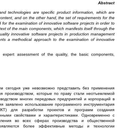
Abstract
and technologies are specific product information, which are
content, and on the other hand, the set of requirements for the
or the examination of innovative software projects in order to
text of the main components, which manifests itself through the
-quality innovative software projects in production management
sents a methodical approach to the examination of innovative
cts, expert assessment of the quality, the basic components,
ем сегодня уже невозможно представить без применения
я производством, которые по праву стали неотъемлемой
оводством многих передовых предприятий и корпораций в
тия заявлено использование программного инструментария
ИКТ) для разработки проектов и программ создания
енными свойствами и характеристиками. Одновременно с
вления во всех сферах производства и общественной
появляются более эффективные методы и технологии