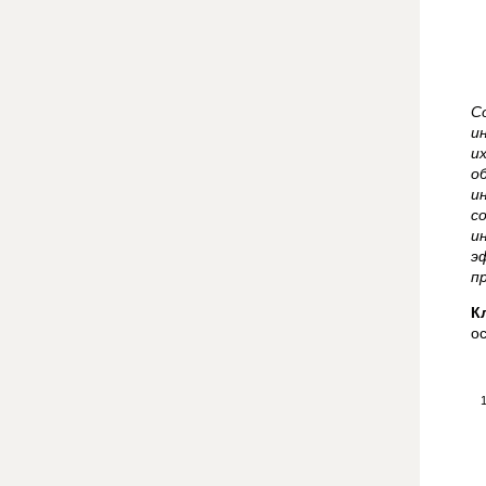
С
и
и
о
и
с
и
э
п
К
о