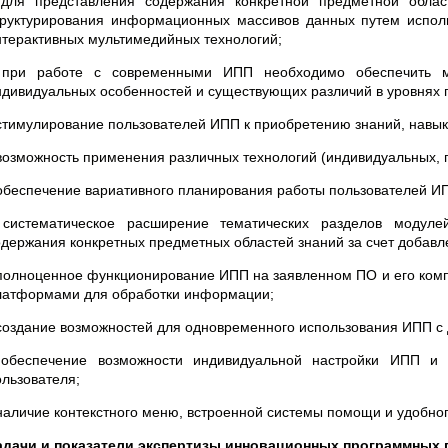
 для представления содержания конкретной предметной обла
труктурирования информационных массивов данных путем испол
нтерактивных мультимедийных технологий;
 при работе с современными ИПП необходимо обеспечить мн
ндивидуальных особенностей и существующих различий в уровнях
 стимулирование пользователей ИПП к приобретению знаний, навык
 возможность применения различных технологий (индивидуальных, г
 обеспечение вариативного планирования работы пользователей ИП
 систематическое расширение тематических разделов модул
одержания конкретных предметных областей знаний за счет добав
 полноценное функционирование ИПП на заявленном ПО и его комп
латформами для обработки информации;
 создание возможностей для одновременного использования ИПП с
 обеспечение возможности индивидуальной настройки ИПП и 
ользователя;
 наличие контекстного меню, встроенной системы помощи и удобног
адачи и показатели экспертизы
инновационных программных 