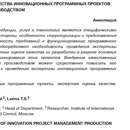
ЧЕСТВА ИННОВАЦИОННЫХ ПРОГРАММНЫХ ПРОЕКТОВ
ЗВОДСТВОМ
Аннотация
одукции, услуг и технологий являются специфическими
стороны, особенности структуризации и представления
упность требований к функционированию программного
едопределяют необходимость проведения экспертизы
тных оценок качества их разработки в разрезе основных
ионирования этих проектов. Внедрение качественных
ия производством может существенно повысить его
к проведению экспертизы инновационных программных
е программные проекты, экспертная оценка качества,
2
3
V.
, Larina T.S.
2
3
w,
Head of Department,
Researcher, Institute of International
nd Control, Moscow
T OF INNOVATION PROJECT MANAGEMENT PRODUCTION