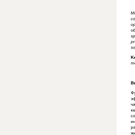
M
co
op
ob
sp
pr
so
K
me
В
Ф
э
ч
к
с
и
р
ж