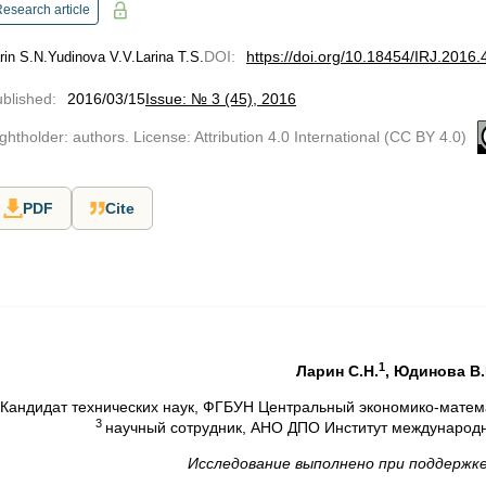
esearch article
DOI
:
https://doi.org/10.18454/IRJ.2016.
rin S.N.
Yudinova V.V.
Larina T.S.
blished
:
2016/03/15
Issue: № 3 (45), 2016
ghtholder: authors. License: Attribution 4.0 International (CC BY 4.0)
PDF
Cite
1
Ларин С.Н.
, Юдинова В.
Кандидат технических наук, ФГБУН Центральный экономико-математ
3
научный сотрудник, АНО ДПО Институт международны
Исследование выполнено при поддержк