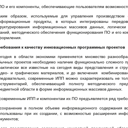
 ПО и его компоненты, обеспечивающие пользователям возможнос
аким образом, используемые для управления производством
нформационные продукты, в которых интегрированы передовы
труктурирования информационных массивов данных, логически
наний, методического обеспечения функционирования ПО и его ко
формления.
ребования к качеству
инновационных программных проектов
егодня в области экономики применяется множество разнообр
бычных проектов необходимо наличие функционально сложного пр
рактически все известные на сегодня виды представления и стру
идео- и графических материалов, и до включения комбинирован
ледовательно, современные ИПП можно охарактеризовать не толь
нструментарий, обеспечивающий полноту методического пред
редметной области в форме информационных массивов данных.
 современным ИПП и компонентам их ПО предъявляется ряд требо
 сохранение в полном объеме информационного содержания вс
спользованы при их создании, с возможностью расширения инф
окументов;