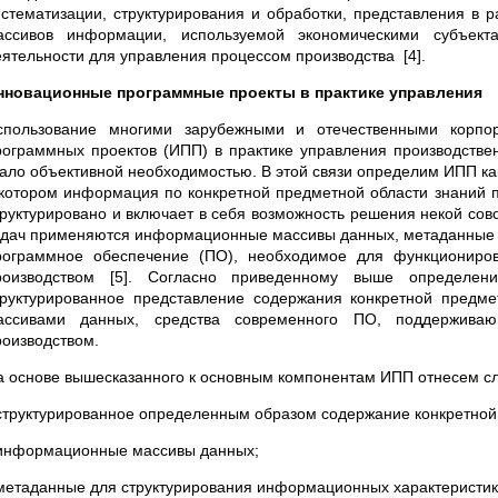
истематизации, структурирования и обработки, представления в 
ассивов информации, используемой экономическими субъект
еятельности для управления процессом производства [4].
нновационные программные проекты в практике управления
спользование многими зарубежными и отечественными корпо
рограммных проектов (ИПП) в практике управления производстве
тало объективной необходимостью. В этой связи определим ИПП к
 котором информация по конкретной предметной области знаний 
труктурировано и включает в себя возможность решения некой сово
адач применяются информационные массивы данных, метаданные по
рограммное обеспечение (ПО), необходимое для функциониро
роизводством [5]. Согласно приведенному выше определе
труктурированное представление содержания конкретной предм
ассивами данных, средства современного ПО, поддерживаю
роизводством.
а основе вышесказанного к основным компонентам ИПП отнесем с
 структурированное определенным образом содержание конкретной
 информационные массивы данных;
 метаданные для структурирования информационных характеристик