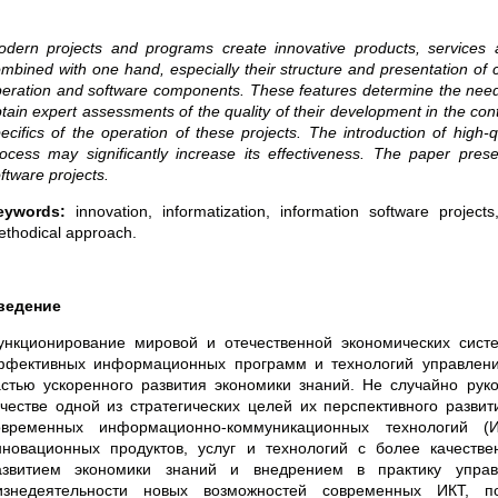
odern
p
rojects and programs create innovative products, services 
mbined with one hand, especially their structure and presentation of 
eration and software components. These features determine the need f
tain expert assessments of the quality of their development in the con
ecifics of the operation of these projects. The introduction of high
ocess may significantly increase its effectiveness. The paper pre
ftware projects.
eywords:
innovation, informatization, information software proje
thodical approach.
ведение
ункционирование мировой и отечественной экономических сист
ффективных информационных программ и технологий управлени
астью ускоренного развития экономики знаний. Не случайно рук
ачестве одной из стратегических целей их перспективного разви
овременных информационно-коммуникационных технологий (
нновационных продуктов, услуг и технологий с более качеств
азвитием экономики знаний и внедрением в практику упра
изнедеятельности новых возможностей современных ИКТ, 