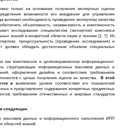
ожно только на основании получения экспертных оценок
пределения возможности его внедрения для управления
а вытекает необходимость проведения экспертизы качества
беспечить объективность, независимость и комплексность
мают исследование специалистом (экспертом) комплекса
ых знаний в конкретной области науки и техники [1, 7]. Из
пертиза: процессуальность (проведение исследования) и
ист должен обладать достаточным объемом специальных
но как комплексное и целенаправленное информационно-
ноты структуризации информационных массивов данных и
аний, оформления дизайна и соответствия требованиям
омпонентов с целью получения оценок их качества.
В этой
ется в
выявлении уровня соответствия его показателей
нных и представления содержания конкретных предметных
нентов требованиям отечественных и мировых стандартов
им следующие
:
ных массивов данных и информационного наполнения ИПП
х областей знаний;