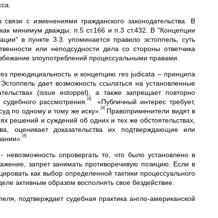
са.
 связи с изменениями гражданского законодательства. В
ак минимум дважды: п.5 ст.166 и п.3 ст.432. В "Концепции
ции" в пункте 3.3. упоминается правило эстоппель, суть
твенности или неподсудности дела со стороны ответчика
избежание злоупотреблений процессуальными правами.
ез преюдициальность и концепцию res judicata – принципа
 Эстоппель дает возможность ссылаться на установленные
ельствах (issue estoppel), а также запрещает повторно
[2]
 судебного рассмотрения.
«Публичный интерес требует,
[3]
суд по одному и тому же иску».
Правоприменители видят в
х решений и суждений об одних и тех же обстоятельствах,
ва, оценивает доказательства их подтверждающие или
[4]
вании».
 невозможность опровергать то, что было установлено в
ажение, запрет занимать противоречивую позицию. Если в
цировать как выбор определенной тактики процессуального
деле активным образом восполнять свое бездействие.
пеля, подтверждает судебная практика англо-американской