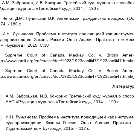
2] А.М. Заброцкая, И.В. Кокорин: Третейский суд: журнал о способ
едакция журнала «Третейский суд», 2014. – 190 с.:
3] Чечот Д.М. Пучинский В.К. Английский гражданский процесс. (О
74. - 186 с.
4] И.Н. Лукьянова: Проблема института преюдицией как инструм
удопроизводстве. Законы России. Опыт. Анализ. Практика.: ежеме
ом «Буквоед», 2015. С.30
5] Supreme Court of Canada Mackay Co. v. British Americ
tp://www.canlii.org/en/ca/scc/doc/1923/1923canlii47/1923canlii47.html#
6] Supreme Court of Canada Mackay Co. v. British Americ
tp://www.canlii.org/en/ca/scc/doc/1923/1923canlii47/1923canlii47.html#
Литерату
А.М. Заброцкая, И.В. Кокорин: Третейский суд: журнал о спос
АНО «Редакция журнала «Третейский суд», 2014. – 190 с.
И.Н. Лукьянова: Проблема института преюдицией как инструм
судопроизводстве. Законы России. Опыт. Анализ. Практик
Издательский дом Буквоед», 2015. – 112 с.