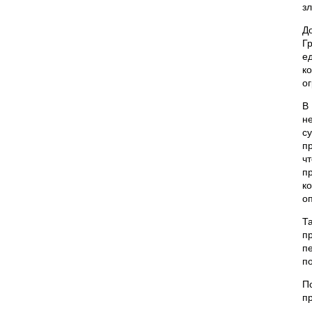
з
Д
Г
е
к
о
В
н
с
п
ч
п
к
о
Т
п
п
п
П
п