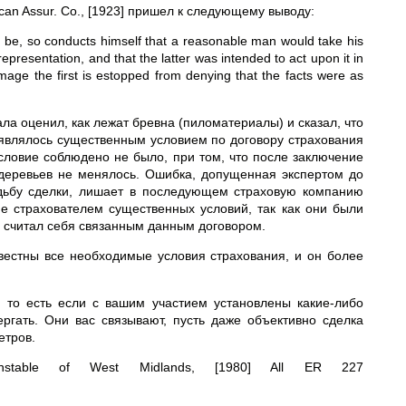
ican Assur. Co., [1923] пришел к следующему выводу:
y be, so conducts himself that a reasonable man would take his
representation, and that the latter was intended to act upon it in
amage the first is estopped from denying that the facts were as
ала оценил, как лежат бревна (пиломатериалы) и сказал, что
о являлось существенным условием по договору страхования
ловие соблюдено не было, при том, что после заключение
деревьев не менялось. Ошибка, допущенная экспертом до
дьбу сделки, лишает в последующем страховую компанию
е страхователем существенных условий, так как они были
о считал себя связанным данным договором.
вестны все необходимые условия страхования, и он более
 то есть если с вашим участием установлены какие-либо
ргать. Они вас связывают, пусть даже объективно сделка
етров.
onstable of West Midlands, [1980] All ER 227