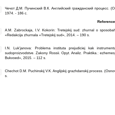
Чечот Д.М. Пучинский В.К. Английский гражданский процесс. (О
1974. - 186 с.
Referenc
A.M. Zabrockaja, I.V. Kokorin: Tretejskij sud: zhurnal o sposob
«Redakcija zhurnala «Tretejskij sud», 2014. – 190 s.
I.N. Luk'janova: Problema instituta prejudiciej kak instru
sudoproizvodstve. Zakony Rossii. Opyt. Analiz. Praktika.: ezhemes
Bukvoed», 2015. – 112 s.
Chechot D.M. Puchinskij V.K. Anglijskij grazhdanskij process. (Osnovn
s.