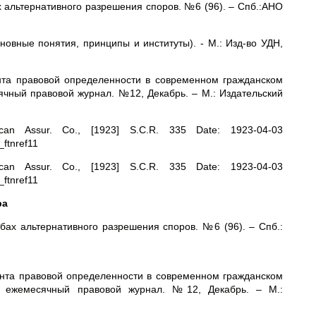
ах альтернативного разрешения споров. №6 (96). – Спб.:АНО
сновные понятия, принципы и институты). - М.: Изд-во УДН,
ента правовой определенности в современном гражданском
сячный правовой журнал. №12, Декабрь. – М.: Издательский
an Assur. Co., [1923] S.C.R. 335 Date: 1923-04-03
_ftnref11
an Assur. Co., [1923] S.C.R. 335 Date: 1923-04-03
_ftnref11
ра
обах альтернативного разрешения споров. №6 (96). – Спб.:
ента правовой определенности в современном гражданском
а.: ежемесячный правовой журнал. №12, Декабрь. – М.: