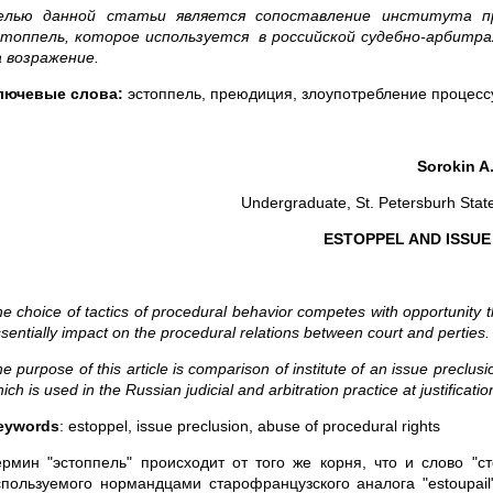
елью данной статьи является сопоставление института пр
стоппель, которое используется в российской судебно-арбитр
а возражение.
лючевые слова:
эстоппель, преюдиция, злоупотребление процес
Sorokin A.
Undergraduate, St. Petersburh State
ESTOPPEL AND ISSUE
e choice of tactics of procedural behavior competes with opportunity th
sentially impact on the procedural relations between court and per
e purpose of this article is comparison of institute of an issue preclu
ich is used in the Russian judicial and arbitration practice at justification
eywords
: estoppel, issue preclusion, abuse of procedural rights
ермин "эстоппель" происходит от того же корня, что и слово "ст
спользуемого нормандцами старофранцузского аналога "estoupail