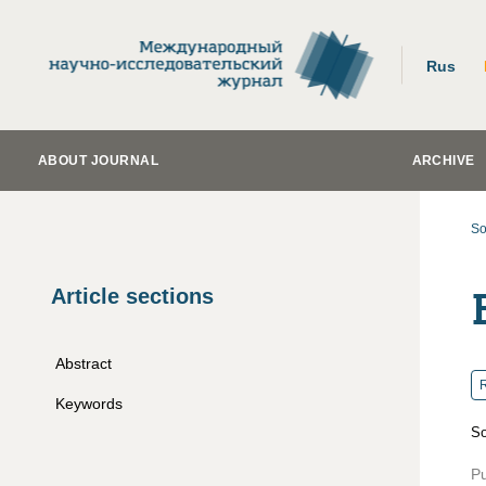
Rus
ABOUT JOURNAL
ARCHIVE
So
Article sections
Abstract
R
Keywords
So
Pu