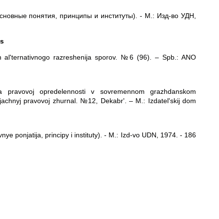
сновные понятия, принципы и институты). - М.: Изд-во УДН,
es
ah al'ternativnogo razreshenija sporov. №6 (96). – Spb.: ANO
menta pravovoj opredelennosti v sovremennom grazhdanskom
jachnyj pravovoj zhurnal. №12, Dekabr'. – M.: Izdatel'skij dom
ye ponjatija, principy i instituty). - M.: Izd-vo UDN, 1974. - 186