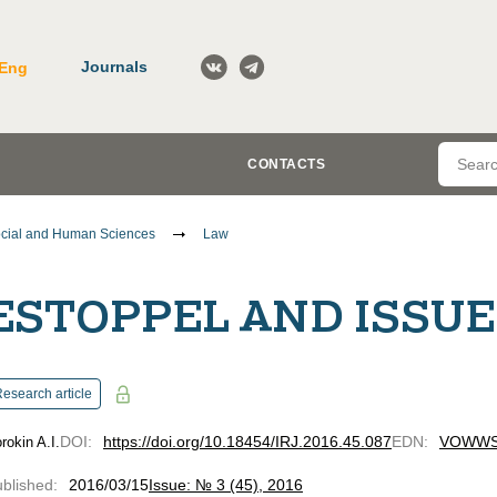
Journals
Eng
CONTACTS
cial and Human Sciences
Law
ESTOPPEL AND ISSUE
esearch article
DOI
:
https://doi.org/10.18454/IRJ.2016.45.087
EDN
:
VOWW
rokin A.I.
blished
:
2016/03/15
Issue: № 3 (45), 2016