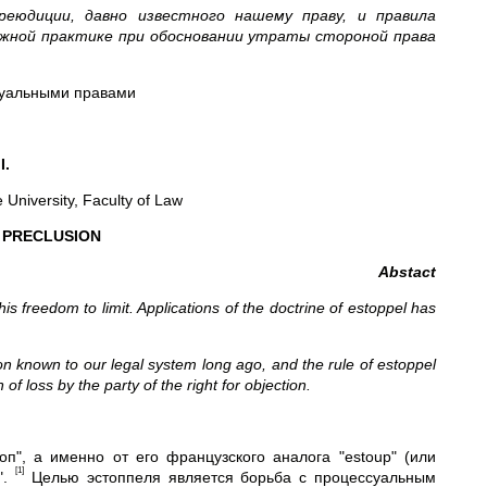
еюдиции, давно известного нашему праву, и правила
ажной практике при обосновании утраты стороной права
суальными правами
I.
 University, Faculty of Law
 PRECLUSION
Abstact
is freedom to limit. Applications of the doctrine of estoppel has
ties.
sion known to our legal system long ago, and the rule of estoppel
 of loss by the party of the right for objection.
оп", а именно от его французского аналога "estoup" (или
[1]
".
Целью эстоппеля является борьба с процессуальным