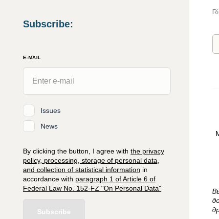
Ri
Subscribe
:
E-MAIL
Issues
News
М
By clicking the button, I agree with
the privacy
policy, processing, storage of personal data,
and collection of statistical information
in
accordance with
paragraph 1 of Article 6 of
Federal Law No. 152-FZ "On Personal Data"
В
д
д
Subscribe