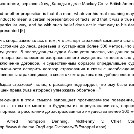
частности, верховный суд Канады в деле Mackay Co. v. British Amer
d another proposition is that if a man, whatever his real meaning ma
nduct to mean a certain representation of facts, and that it was a true 
particular way, and he with such belief does act in that way to his d
presented.[5]
уть спора заключалась в том, что эксперт страховой компании снач
асстояние до леса, деревьев и кустарников более 300 метров, чт
мущества. В последующем судом было установлено, что данное ус
оговора расположение застрахованного имущества относительно 
аключение договора, и существенным образом определившее су
озможности оспорить договор страхования в связи с несоблюдени
роверены страховщиком, в связи с чем страхователь добросовестн
Выдав страховой полис, страховщик подтвердил, что ему были из
[6]
ишен права (was estopped) утверждать обратное».
реюдиция в этом смысле запрещает противоречивое поведение,
акты, то вы не можете в будущем их переустанавливать, опрове
спорима, а расстояние до застрахованного имущества менее 300 м
1] Alfred Thompson Denning. McIlkenny v. Chief C
ttp://www.duhaime.Org/LegalDictionary/E/Estoppel.aspx).