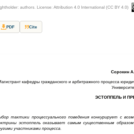
ghtholder: authors. License: Attribution 4.0 International (CC BY 4.0)
PDF
Cite
Сорокин А
агистрант кафедры гражданского и арбитражного процесса юридич
Университе
ЭСТОППЕЛЬ И П
ыбор тактики процессуального поведения конкурирует с воз
октрины эстоппель оказывает самым существенным образом 
ругими участниками процесса.