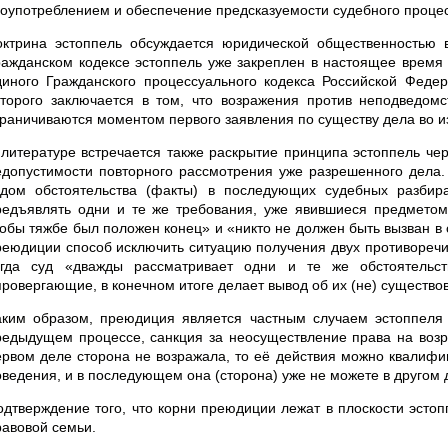
лоупотреблением и обеспечение предсказуемости судебного процес
октрина эстоппель обсуждается юридической общественностью в
ражданском кодексе эстоппель уже закреплен в настоящее время к
диного Гражданского процессуального кодекса Российской Федера
оторого заключается в том, что возражения против неподведомс
граничиваются моментом первого заявления по существу дела во 
 литературе встречается также раскрытие принципа эстоппель чер
едопустимости повторного рассмотрения уже разрешенного дела.
удом обстоятельства (факты) в последующих судебных разбират
редъявлять одни и те же требования, уже явившиеся предметом
тобы тяжбе был положен конец» и «никто не должен быть вызван в 
реюдиции способ исключить ситуацию получения двух противоречия
огда суд «дважды рассматривает одни и те же обстоятельст
провергающие, в конечном итоге делает вывод об их (не) существо
аким образом, преюдиция является частным случаем эстоппеля -
редыдущем процессе, санкция за неосуществление права на возр
ервом деле сторона не возражала, то её действия можно квалифи
оведения, и в последующем она (сторона) уже не можете в другом 
одтверждение того, что корни преюдиции лежат в плоскости эстоп
равовой семьи.