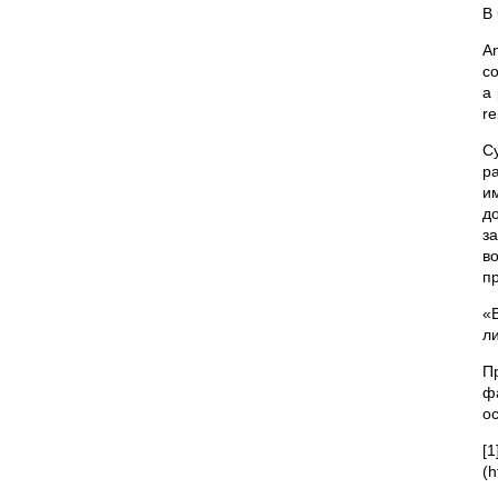
В 
An
co
a 
re
С
р
и
д
з
в
п
«
л
П
ф
о
[
(h