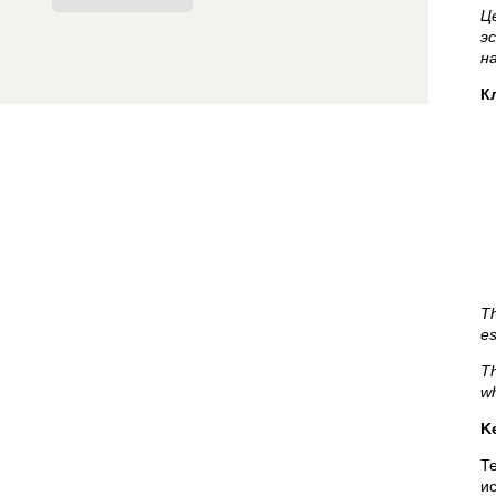
Ц
э
н
К
Th
es
Th
wh
K
Т
и