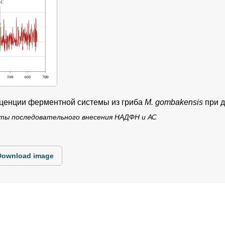
ценции ферментной системы из гриба
M. gombakensis
при 
ты последовательного внесения НАДФН и АС
1
Download image