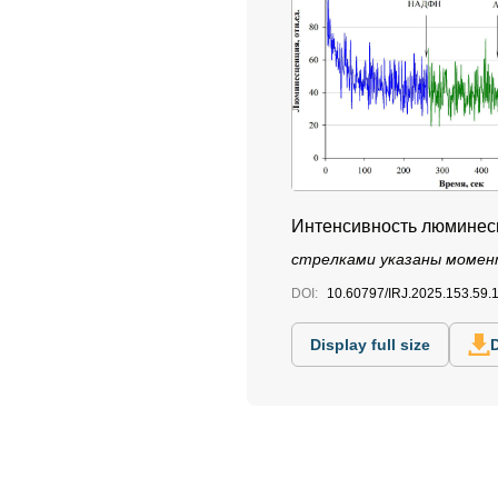
Интенсивность люминес
стрелками указаны момен
DOI:
10.60797/IRJ.2025.153.59.
Display full size