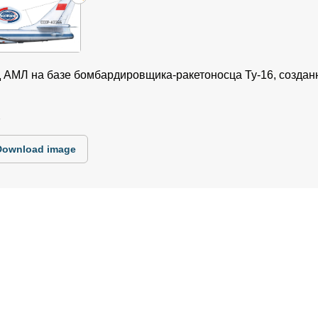
д АМЛ на базе бомбардировщика-ракетоносца Ту-16, создан
2
Download image