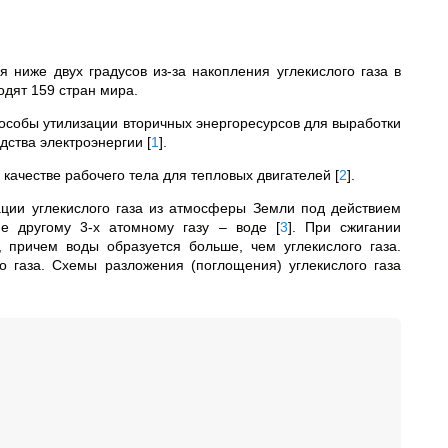
ниже двух градусов из-за накопления углекислого газа в
одят 159 стран мира.
особы утилизации вторичных энергоресурсов для выработки
дства электроэнергии
[
1
]
.
 качестве рабочего тела для тепловых двигателей
[
2
]
.
ции углекислого газа из атмосферы Земли под действием
ие другому 3-х атомному газу – воде
[
3
]
. При сжигании
 причем воды образуется больше, чем углекислого газа.
о газа. Схемы разложения (поглощения) углекислого газа