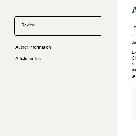
Review
Tw
Th
da
Author information
Ex
Ch
Article metrics
re
ca
gr