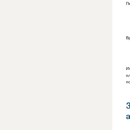
П
В
И
п
п