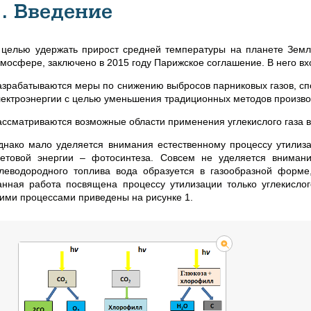
1. Введение
 целью удержать прирост средней температуры на планете Земля 
тмосфере, заключено в 2015 году Парижское соглашение. В него вх
азрабатываются меры по снижению выбросов парниковых газов, сп
лектроэнергии с целью уменьшения традиционных методов произво
ассматриваются возможные области применения углекислого газа в
днако мало уделяется внимания естественному процессу утилиза
ветовой энергии – фотосинтеза. Совсем не уделяется вниман
глеводородного топлива вода образуется в газообразной форме,
анная работа посвящена процессу утилизации только углекислог
тими процессами приведены на рисунке 1.