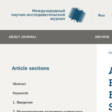
Rus
ABOUT JOURNAL
ARCHIVE
Na
Article sections
Abstract
Keywords
1
.
Введение
2
.
Моделирование разложени углекислого