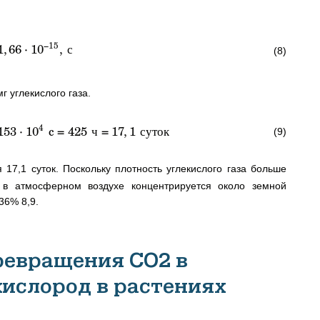
−
15
1
,
66
⋅
1
0
,
с
(8)
г углекислого газа.
4
153
⋅
1
0
c
=
425
ч
=
17
,
1
суток
(9)
 17,1 суток. Поскольку плотность углекислого газа больше
з в атмосферном воздухе концентрируется около земной
36% 8,9.
ревращения СО2 в
кислород в растениях