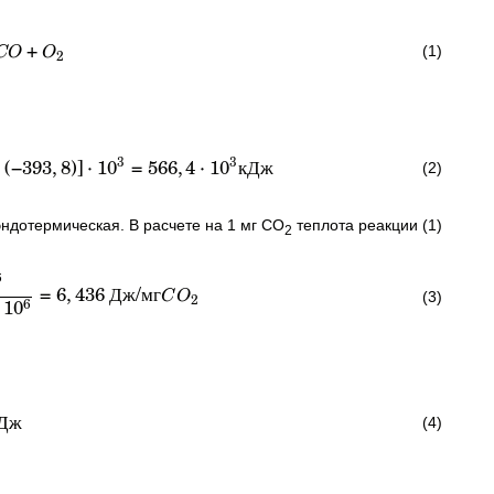
+
(1)
CO
O
2
3
3
−
(
−
393
,
8
)]
⋅
1
0
=
566
,
4
⋅
1
0
кДж
(2)
эндотермическая. В расчете на 1 мг СО
теплота реакции (1)
2
6
=
6
,
436
Дж
/
мг
(3)
C
O
2
1
0
6
Дж
(4)