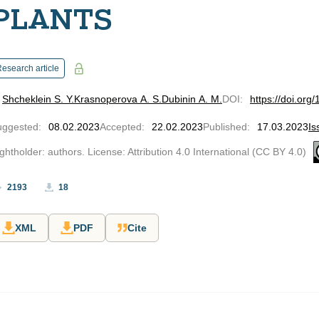
PLANTS
esearch article
Shcheklein S. Y.
Krasnoperova A. S.
Dubinin A. M.
DOI
:
https://doi.or
uggested
:
08.02.2023
Accepted
:
22.02.2023
Published
:
17.03.2023
Is
ghtholder: authors. License: Attribution 4.0 International (CC BY 4.0)
2193
18
XML
PDF
Cite