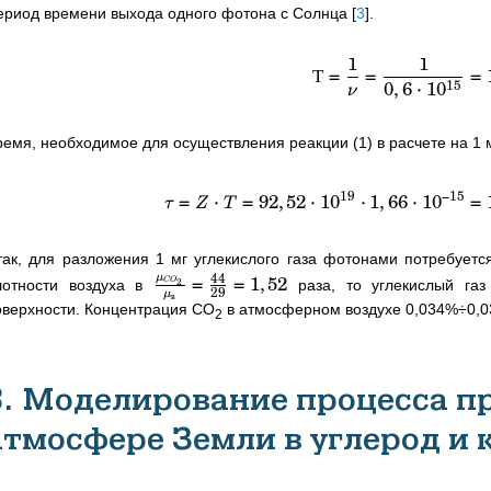
ериод времени выхода одного фотона с Солнца
[
3
]
.
1
1
Т
=
=
=
0
,
6
⋅
1
0
15
ν
ремя, необходимое для осуществления реакции (1) в расчете на 1 м
19
−
15
=
⋅
=
92
,
52
⋅
1
0
⋅
1
,
66
⋅
1
0
=
τ
Z
T
так, для разложения 1 мг углекислого газа фотонами потребуется
44
=
=
1
,
52
μ
2
C
O
лотности воздуха в
раза, то углекислый га
29
в
μ
оверхности. Концентрация СО
в атмосферном воздухе 0,034%÷0,0
2
3. Моделирование процесса п
атмосфере Земли в углерод и 