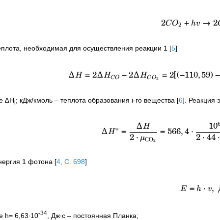
2
+
→
2
C
O
h
v
2
еплота, необходимая для осуществления реакции 1
[
5
]
∆
=
2∆
−
2∆
=
2
[(
−
110
,
59
)
H
H
H
2
CO
C
O
де ∆Н
; кДж/кмоль – теплота образования i-го вещества
[
6
]
. Реакция 
i
∆
1
0
H
∗
∆
=
=
566
,
4
⋅
H
2
⋅
2
⋅
44
⋅
μ
С
О
2
нергия 1 фотона
[
4, C. 698
]
=
⋅
,
E
h
v
-34
е h= 6,63∙10
, Дж∙с – постоянная Планка;