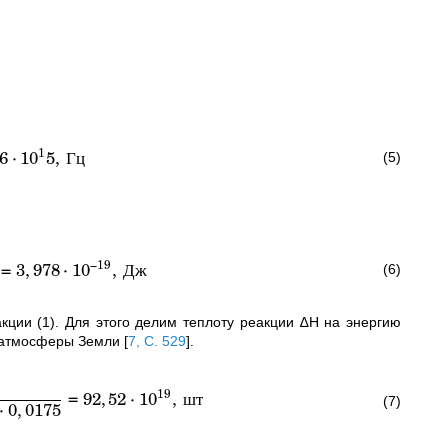
1
6
⋅
1
0
5
,
Гц
(5)
−
19
=
3
,
978
⋅
1
0
,
Дж
(6)
ции (1). Для этого делим теплоту реакции ∆Н на энергию
ε атмосферы Земли
[
7, C. 529
]
.
19
=
92
,
52
⋅
1
0
,
шт
(7)
⋅
0
,
0175