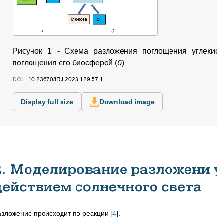
Рисунок 1 -
Схема разложения поглощения углекис
поглощения его биосферой (
б
)
DOI:
10.23670/IRJ.2023.129.57.1
Display full size
Download image
2. Моделирование разложени у
действием солнечного света
азложение происходит по реакции
[
4
]
.