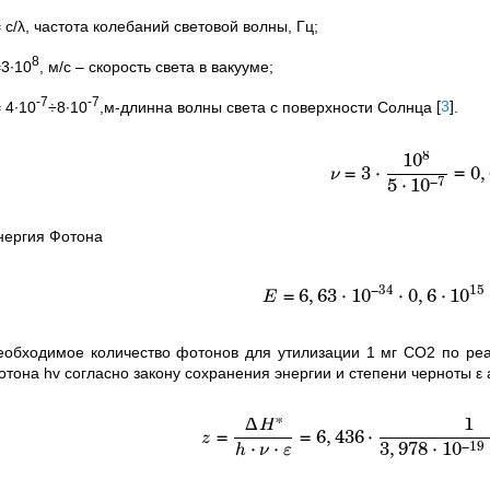
 с/λ, частота колебаний световой волны, Гц;
8
=3∙10
, м/с – скорость света в вакууме;
-7
-7
 4∙10
÷8∙10
,м-длинна волны света с поверхности Солнца
[
3
]
.
8
1
0
=
3
⋅
=
0
,
ν
5
⋅
1
0
−
7
нергия Фотона
−
34
15
=
6
,
63
⋅
1
0
⋅
0
,
6
⋅
1
0
E
еобходимое количество фотонов для утилизации 1 мг СО2 по реак
отона hv согласно закону сохранения энергии и степени черноты 
∗
∆
1
H
=
=
6
,
436
⋅
z
⋅
⋅
3
,
978
⋅
1
0
−
19
h
ν
ε