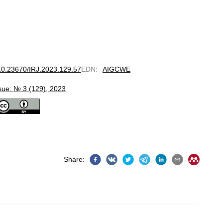
g/10.23670/IRJ.2023.129.57
EDN
:
AIGCWE
sue: № 3 (129), 2023
Share
: