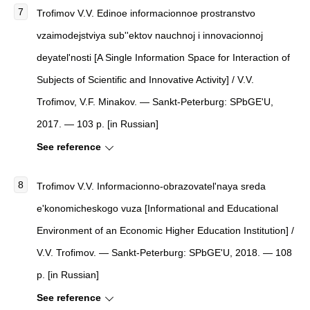
Trofimov V.V.
Edinoe informacionnoe prostranstvo
vzaimodejstviya sub''ektov nauchnoj i innovacionnoj
deyatel'nosti
[
A Single Information Space for Interaction of
Subjects of Scientific and Innovative Activity
]
/ V.V.
Trofimov, V.F. Minakov. — Sankt-Peterburg: SPbGE'U,
2017. — 103 p. [in Russian]
See reference
Trofimov V.V.
Informacionno-obrazovatel'naya sreda
e'konomicheskogo vuza
[
Informational and Educational
Environment of an Economic Higher Education Institution
]
/
V.V. Trofimov. — Sankt-Peterburg: SPbGE'U, 2018. — 108
p. [in Russian]
See reference