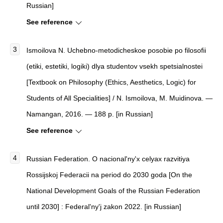
Russian]
See reference
Ismoilova N. Uchebno-metodicheskoe posobie po filosofii
(etiki, estetiki, logiki) dlya studentov vsekh spetsialnostei
[Textbook on Philosophy (Ethics, Aesthetics, Logic) for
Students of All Specialities] / N. Ismoilova, M. Muidinova. —
Namangan, 2016. — 188 p. [in Russian]
See reference
Russian Federation.
O nacional'ny'x celyax razvitiya
Rossijskoj Federacii na period do 2030 goda [On the
National Development Goals of the Russian Federation
until 2030]
: Federal'ny'j zakon 2022. [in Russian]