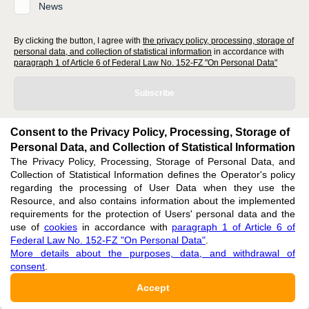
News
By clicking the button, I agree with
the privacy policy, processing, storage of
personal data, and collection of statistical information
in accordance with
paragraph 1 of Article 6 of Federal Law No. 152-FZ "On Personal Data"
Subscribe
Consent to the Privacy Policy, Processing, Storage of
Personal Data, and Collection of Statistical Information
The Privacy Policy, Processing, Storage of Personal Data, and
editors@research-journal.org
Collection of Statistical Information defines the Operator's policy
regarding the processing of User Data when they use the
620066, Sverdlovsk region, Yekaterinburg, st. Akademicheskaya, 11A,
Resource, and also contains information about the implemented
office 1
requirements for the protection of Users' personal data and the
use of
cookies
in accordance with
paragraph 1 of Article 6 of
Feedback
Federal Law No. 152-FZ "On Personal Data"
.
More details about the purposes, data, and withdrawal of
consent
.
Accept