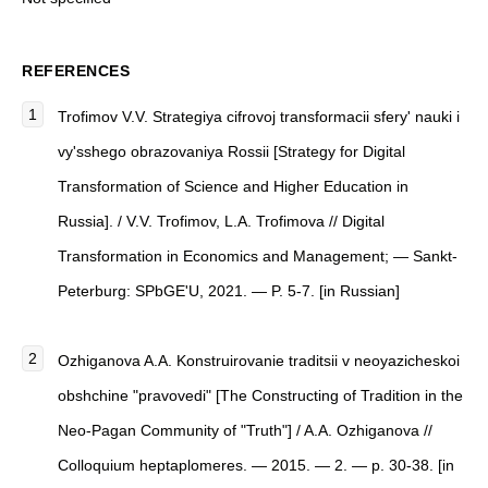
REFERENCES
Trofimov V.V.
Strategiya cifrovoj transformacii sfery' nauki i
vy'sshego obrazovaniya Rossii [Strategy for Digital
Transformation of Science and Higher Education in
Russia]
. / V.V. Trofimov, L.A. Trofimova
//
Digital
Transformation in Economics and Management
; — Sankt-
Peterburg: SPbGE'U, 2021. — P. 5-7. [in Russian]
Ozhiganova A.A. Konstruirovanie traditsii v neoyazicheskoi
obshchine "pravovedi" [The Constructing of Tradition in the
Neo-Pagan Community of "Truth"] / A.A. Ozhiganova //
Colloquium heptaplomeres. — 2015. — 2. — p. 30-38. [in