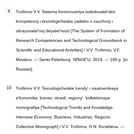
Trofimov V.V.
Sistema formirovaniya issledovatel'skix
kompetencij i texnologicheskix zadelov v nauchnoj i
obrazovatel'noj deyatel'nosti
[
The System of Formation of
Research Competencies and Technological Groundwork in
Scientific and Educational Activities
]
/ V.V. Trofimov, V.F.
Minakov. — Sankt-Peterburg: SPbGE'U, 2019. — 180 p. [in
Russian]
Trofimov V.V.
Texnologicheskie trendy' i naukoemkaya
e'konomika: biznes, otrasli, regiony': kollektivnaya
monografiya
[
Technological Trends and Knowledge-
Intensive Economy: Business, Industries, Regions:
Collective Monograph
]
/ V.V. Trofimov, O.N. Korableva. —