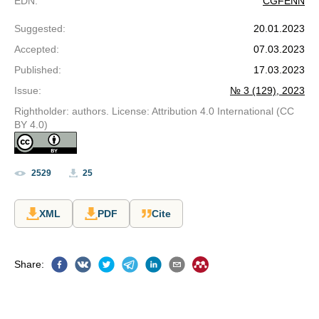
EDN
:
CGFENN
Suggested
:
20.01.2023
Accepted
:
07.03.2023
Published
:
17.03.2023
Issue
:
№ 3 (129), 2023
Rightholder: authors. License: Attribution 4.0 International (CC
BY 4.0)
2529
25
XML
PDF
Cite
Share
: