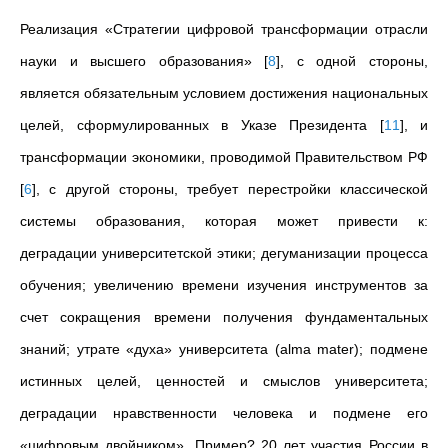
Реализация «Стратегии цифровой трансформации отрасли
науки и высшего образования»
[
8
]
, с одной стороны,
является обязательным условием достижения национальных
целей, сформулированных в Указе Президента
[
11
]
, и
трансформации экономики, проводимой Правительством РФ
[
6
]
, с другой стороны, требует перестройки классической
системы образования, которая может привести к:
деградации университетской этики; дегуманизации процесса
обучения; увеличению времени изучения инструментов за
счет сокращения времени получения фундаментальных
знаний; утрате «духа» университета (alma mater); подмене
истинных целей, ценностей и смыслов университета;
деградации нравственности человека и подмене его
«цифровым двойником». Пример? 20 лет участия России в