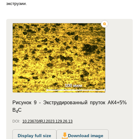
экструзии.
Рисунок 9 -
Экструдированный пруток АК4+5%
B
C
4
DOI:
10.23670/IRJ.2023.129.26.13
Display full size
Download image