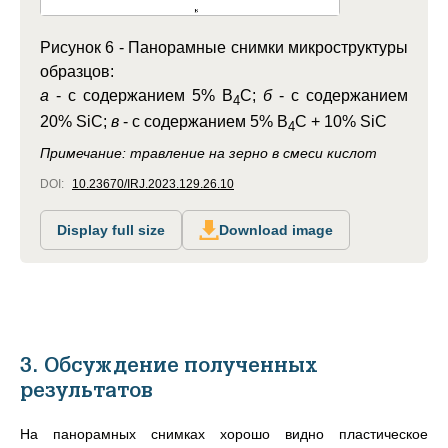
Рисунок 6 - Панорамные снимки микроструктуры
образцов:
а
- с содержанием 5% B
C;
б
- с содержанием
4
20% SiC;
в
- с содержанием 5% B
C + 10% SiC
4
Примечание: травление на зерно в смеси кислот
DOI:
10.23670/IRJ.2023.129.26.10
Display full size
Download image
3. Обсуждение полученных
результатов
На панорамных снимках хорошо видно пластическое