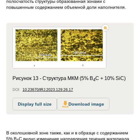
полосчатость структуры образованная зонами с
повышенным содержанием объемной доли наполнителя.
Рисунок 13 -
Структура МКМ (5% B
C + 10% SiC)
4
DOI:
10.23670/IRJ.2023.129.26.17
Display full size
Download image
В околошовной зоне также, как и в образце с содержанием
5% B
C видно изменение направления течения материала.