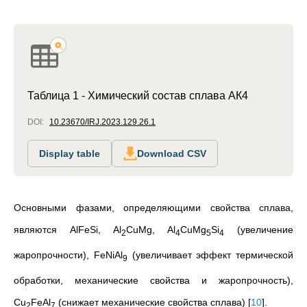
Таблица 1 - Химический состав сплава АК4
DOI:
10.23670/IRJ.2023.129.26.1
Display table
Download CSV
Основными фазами, определяющими свойства сплава,
являются AlFeSi, Al
CuMg, Al
CuMg
Si
(увеличение
2
4
5
4
жаропрочности), FeNiAl
(увеличивает эффект термической
9
обработки, механические свойства и жаропрочность),
Cu
FeAl
(снижает механические свойства сплава)
[
10
]
.
2
7