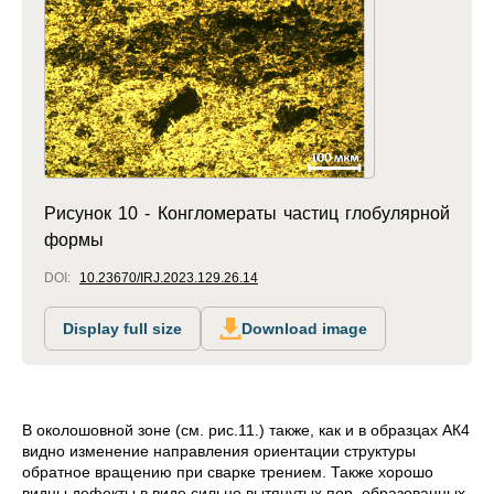
Рисунок 10 - Конгломераты частиц глобулярной
формы
DOI:
10.23670/IRJ.2023.129.26.14
Display full size
Download image
В околошовной зоне (см. рис.11.) также, как и в образцах АК4
видно изменение направления ориентации структуры
обратное вращению при сварке трением. Также хорошо
видны дефекты в виде сильно вытянутых пор, образованных