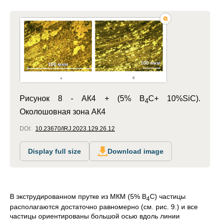
Рисунок 8 -
АК4 + (5% B
C+ 10%SiC).
4
Околошовная зона АК4
DOI:
10.23670/IRJ.2023.129.26.12
Display full size
Download image
В экструдированном прутке из МКМ (5% B
C) частицы
4
располагаются достаточно равномерно (см. рис. 9.) и все
частицы ориентированы большой осью вдоль линии