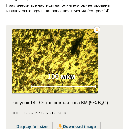
4
Практически все частицы наполнителя ориентированы
главной осью вдоль направления течения (см. рис.14).
Рисунок 14 -
Околошовная зона КМ (5% B
C)
4
DOI:
10.23670/IRJ.2023.129.26.18
Display full size
Download image