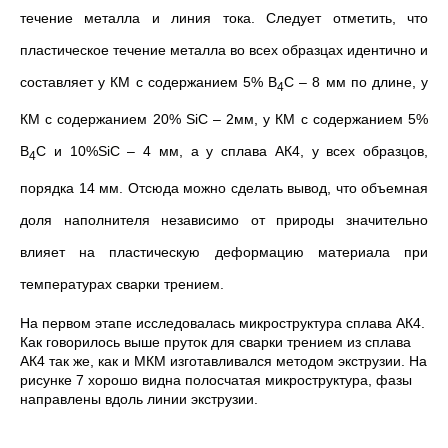
течение металла и линия тока. Следует отметить, что
пластическое течение металла во всех образцах идентично и
составляет у КМ с содержанием 5% B
C
–
8 мм по длине, у
4
КМ с содержанием 20% SiC
–
2мм, у КМ с содержанием 5%
B
C и 10%SiC – 4 мм, а у сплава АК4, у всех образцов,
4
порядка 14 мм. Отсюда можно сделать вывод, что объемная
доля наполнителя независимо от природы значительно
влияет на пластическую деформацию материала при
температурах сварки трением.
На первом этапе исследовалась микроструктура сплава АК4.
Как говорилось выше пруток для сварки трением из сплава
АК4 так же, как и МКМ изготавливался методом экструзии. На
рисунке 7 хорошо видна полосчатая микроструктура, фазы
направлены вдоль линии экструзии.