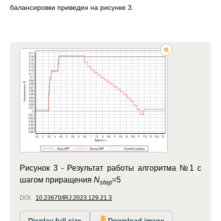
балансировки приведен на рисунке 3.
Рисунок 3 -
Результат работы алгоритма №1 c
шагом приращения
N
=5
step
DOI:
10.23670/IRJ.2023.129.21.3
Display full size
Download image