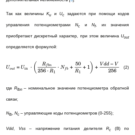
Так как величины
K
и
U
задаются при помощи кодов
u
c
управления потенциометрами
N
и
N
, их значения
c
f
приобретают дискретный характер, при этом величина
U
out
определяется формулой:
50
−
(
)
R
V
dd
V
SS
=
⋅
⋅
+
+
1
+
⋅
(
1
f
bn
(2)
U
U
N
in
256
⋅
256
o
u
t
f
b
R
R
1
1
где
R
–
номинальное значение потенциометра обратной
fbn
связи;
N
,
N
– управляющие коды потенциометров (0-255);
fb
c
Vdd
,
Vss
– напряжение питания делителя
R
(В) по
c