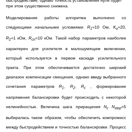
быстродействие, однако точность установления нуля будет
при этом существенно снижена.
Моделирование работы алгоритма выполнено со
следующими начальными условиями:
R
=10 Ом,
K
=20,
1
u
R
=1 кОм,
R
=10 кОм. Такой набор параметров наиболее
2
cn
характерен для усилителя в малошумящем включении,
который используется в первом каскаде усилительного
тракта. При этом обеспечивается достаточно широкий
диапазон компенсации смещения, однако ввиду выбранного
сочетания параметров
R
,
R
,
R
, формирование
1
2
с
напряжения балансировки будет происходить с некоторой
нелинейностью. Величина шага приращения
N
N
=5
c
step
выбиралась таком образом, чтобы обеспечить компромисс
между быстродействием и точностью балансировки. Процесс