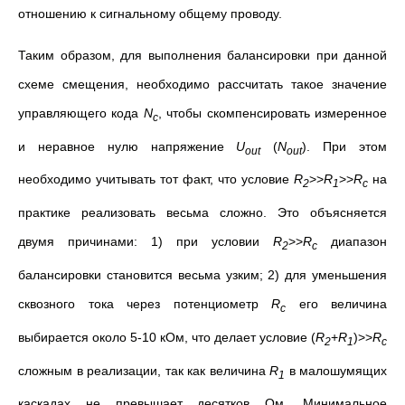
отношению к сигнальному общему проводу.
Таким образом, для выполнения балансировки при данной
схеме смещения, необходимо рассчитать такое значение
управляющего кода
N
, чтобы скомпенсировать измеренное
c
и неравное нулю напряжение
U
(
N
). При этом
out
out
необходимо учитывать тот факт, что условие
R
>>
R
>>
R
на
2
1
c
практике реализовать весьма сложно. Это объясняется
двумя причинами: 1) при условии
R
>>
R
диапазон
2
c
балансировки становится весьма узким; 2) для уменьшения
сквозного тока через потенциометр
R
его величина
c
выбирается около 5-10 кОм, что делает условие (
R
+
R
)>>
R
2
1
c
сложным в реализации, так как величина
R
в малошумящих
1
каскадах не превышает десятков Ом. Минимальное