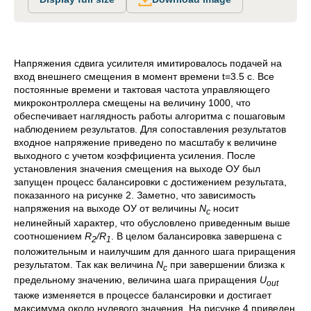
Напряжения сдвига усилителя имитировалось подачей на
вход внешнего смещения в момент времени t=3.5 c. Все
постоянные времени и тактовая частота управляющего
микроконтроллера смещены на величину 1000, что
обеспечивает наглядность работы алгоритма с пошаговым
наблюдением результатов. Для сопоставления результатов
входное напряжение приведено по масштабу к величине
выходного с учетом коэффициента усиления. После
установления значения смещения на выходе ОУ был
запущен процесс балансировки с достижением результата,
показанного на рисунке 2. Заметно, что зависимость
напряжения на выходе ОУ от величины
N
носит
c
нелинейный характер, что обусловлено приведенным выше
соотношением
R
/R
. В целом балансировка завершена с
2
1
положительным и наилучшим для данного шага приращения
результатом. Так как величина
N
при завершении близка к
c
предельному значению, величина шага приращения
U
out
также изменяется в процессе балансировки и достигает
максимума около нулевого значения. На рисунке 4 приведен