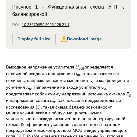
Рисунок 1 - Функциональная схема УПТ с
балансировкой
DOI:
10.23670/IRJ.2023.129.21.1
Display full size
Download image
Выходное напряжение усилителя
U
определяется
out
величиной входного напряжения
U
, а также зависит от
in
величины напряжения схемы смещения
U
и коэффициента
c
усиления
K
. Напряжение на входе усилителя
U
u
in
представляет собой сумму напряжений источника сигнала
E
s
и напряжения сдвига
E
. Как показали предварительные
n
исследования
[
2
]
, такая схема балансировки вносит
минимальный вклад в общую мощность шумов
усилительного каскада, включенного по неинвертирующей
схеме. Коэффициент усиления задается пользователем
посредством микроконтроллера MCU в виде управляющего
кода ЭЦП
R
(
N
) и зависит также от величины
R
, которая