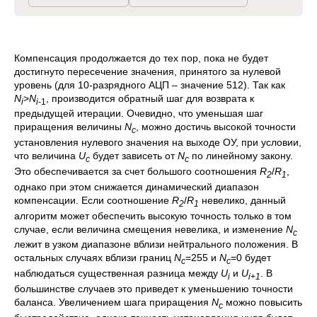
Компенсация продолжается до тех пор, пока не будет
достигнуто пересечение значения, принятого за нулевой
уровень (для 10-разрядного АЦП – значение 512). Так как
N
>
N
, производится обратный шаг для возврата к
i
i
-1
предыдущей итерации. Очевидно, что уменьшая шаг
приращения величины
N
, можно достичь высокой точности
c
установления нулевого значения на выходе ОУ, при условии,
что величина
U
будет зависеть от
N
по линейному закону.
c
c
Это обеспечивается за счет большого соотношения
R
/
R
,
2
1
однако при этом снижается динамический диапазон
компенсации. Если соотношение
R
/
R
невелико, данный
2
1
алгоритм может обеспечить высокую точность только в том
случае, если величина смещения невелика, и изменение
N
c
лежит в узком диапазоне вблизи нейтрального положения. В
остальных случаях вблизи границ
N
=255 и
N
=0 будет
c
c
наблюдаться существенная разница между
U
и
U
. В
i
i+1
большинстве случаев это приведет к уменьшению точности
баланса. Увеличением шага приращения
N
можно повысить
c