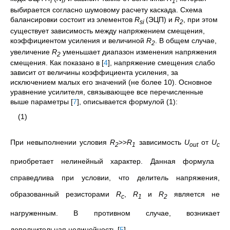
f
f
1
выбирается согласно шумовому расчету каскада. Схема
балансировки состоит из элементов
R
(ЭЦП) и
R
, при этом
si
2
существует зависимость между напряжением смещения,
коэффициентом усиления и величиной
R
. В общем случае,
2
увеличение
R
уменьшает диапазон изменения напряжения
2
смещения. Как показано в
[
4
]
, напряжение смещения слабо
зависит от величины коэффициента усиления, за
исключением малых его значений (не более 10). Основное
уравнение усилителя, связывающее все перечисленные
выше параметры
[
7
]
, описывается формулой (1):
(1)
При невыполнении условия
R
>>
R
зависимость
U
от
U
2
1
out
c
приобретает нелинейный характер. Данная формула
справедлива при условии, что делитель напряжения,
образованный резисторами
R
,
R
и
R
является не
c
1
2
нагруженным. В противном случае, возникает
дополнительная нелинейность
[
5
]
.