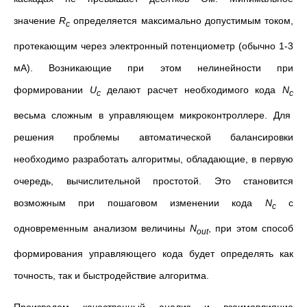
значение
R
определяется максимально допустимым током,
c
протекающим через электронный потенциометр (обычно 1-3
мА). Возникающие при этом нелинейности при
формировании
U
делают расчет необходимого кода
N
c
c
весьма сложным в управляющем микроконтроллере. Для
решения проблемы автоматической балансировки
необходимо разработать алгоритмы, обладающие, в первую
очередь, вычислительной простотой. Это становится
возможным при пошаговом изменении кода
N
с
c
одновременным анализом величины
N
, при этом способ
out
формирования управляющего кода будет определять как
точность, так и быстродействие алгоритма.
Произведем качественный анализ и взаимовлияние