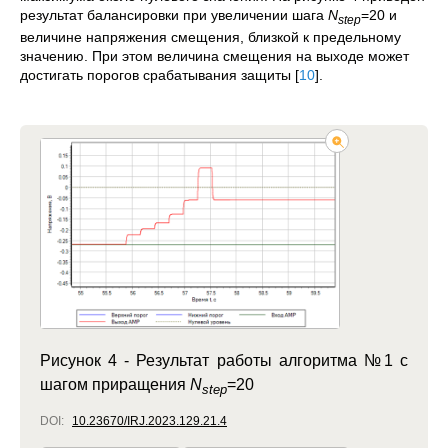
результат балансировки при увеличении шага
N
=20 и
step
величине напряжения смещения, близкой к предельному
значению. При этом величина смещения на выходе может
достигать порогов срабатывания защиты
[
10
]
.
Рисунок 4 -
Результат работы алгоритма №1 c
шагом приращения
N
=20
step
DOI:
10.23670/IRJ.2023.129.21.4