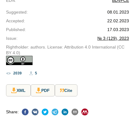
EDN
:
BDVPCE
Suggested
:
08.01.2023
Accepted
:
22.02.2023
Published
:
17.03.2023
Issue
:
№ 3 (129), 2023
Rightholder: authors. License: Attribution 4.0 International (CC
BY 4.0)
2039
5
XML
PDF
Cite
Share
: