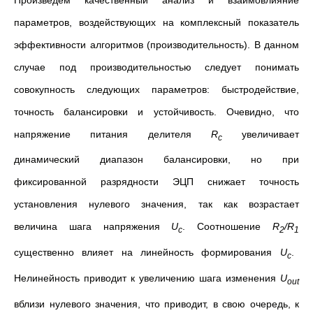
параметров, воздействующих на комплексный показатель
эффективности алгоритмов (производительность). В данном
случае под производительностью следует понимать
совокупность следующих параметров: быстродействие,
точность балансировки и устойчивость. Очевидно, что
напряжение питания делителя
R
увеличивает
c
динамический диапазон балансировки, но при
фиксированной разрядности ЭЦП снижает точность
установления нулевого значения, так как возрастает
величина шага напряжения
U
. Соотношение
R
/R
c
2
1
существенно влияет на линейность формирования
U
.
c
Нелинейность приводит к увеличению шага изменения
U
out
вблизи нулевого значения, что приводит, в свою очередь, к