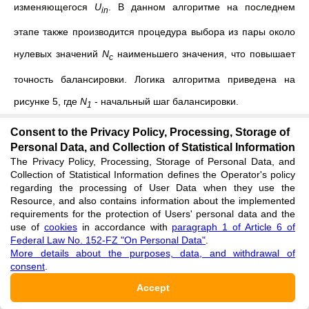
изменяющегося
U
. В данном алгоритме на последнем
in
этапе также производится процедура выбора из пары около
нулевых значений
N
наименьшего значения, что повышает
c
точность балансировки. Логика алгоритма приведена на
рисунке 5, где
N
- начальный шаг балансировки.
1
Consent to the Privacy Policy, Processing, Storage of
Теоретически, данный алгоритм способен обеспечить более
Personal Data, and Collection of Statistical Information
высокую точность, чем алгоритм № 1, где величина шага
U
The Privacy Policy, Processing, Storage of Personal Data, and
out
Collection of Statistical Information defines the Operator's policy
может достигать очень высоких значений из-за возникающей
regarding the processing of User Data when they use the
Resource, and also contains information about the implemented
нелинейности, тогда как в данном случае точность
requirements for the protection of Users' personal data and the
use of
cookies
in accordance with
paragraph 1 of Article 6 of
повышается с каждым пересечением нуля. На рисунке 6
Federal Law No. 152-FZ "On Personal Data"
.
приведен результат моделирования алгоритма № 2 при тех
More details about the purposes, data, and withdrawal of
consent
.
же параметрах усилителя (рисунок 3).
Accept