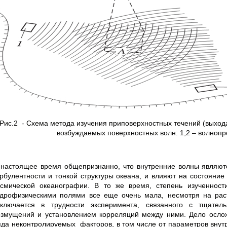
Рис.2 - Схема метода изучения приповерхностных течений (выхода
возбуждаемых поверхностных волн: 1,2 – волнопр
 настоящее время общепризнанно, что внутренние волны являю
урбулентности и тонкой структуры океана, и влияют на состояни
осмической океанографии. В то же время, степень изученност
идрофизическими полями все еще очень мала, несмотря на рас
аключается в трудности эксперимента, связанного с тщате
озмущений и установлением корреляций между ними. Дело осложн
яда неконтролируемых факторов, в том числе от параметров внут