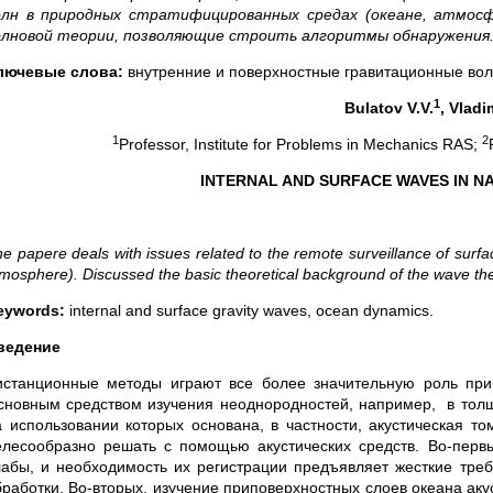
олн в природных стратифицированных средах (океане, атмос
олновой теории, позволяющие строить алгоритмы обнаружения
лючевые слова:
внутренние и поверхностные гравитационные вол
1
Bulatov V.V.
, Vladi
1
2
Professor, Institute for Problems in Mechanics RAS;
INTERNAL AND SURFACE WAVES IN N
e papere deals with issues related to the remote surveillance of surfac
mosphere). Discussed the basic theoretical background of the wave theo
eywords:
internal and surface gravity waves, ocean dynamics.
ведение
истанционные методы играют все более значительную роль при
сновным средством изучения неоднородностей, например, в толщ
а использовании которых основана, в частности, акустическая т
елесообразно решать с помощью акустических средств. Во-первы
лабы, и необходимость их регистрации предъявляет жесткие тре
бработки. Во-вторых, изучение приповерхностных слоев океана а