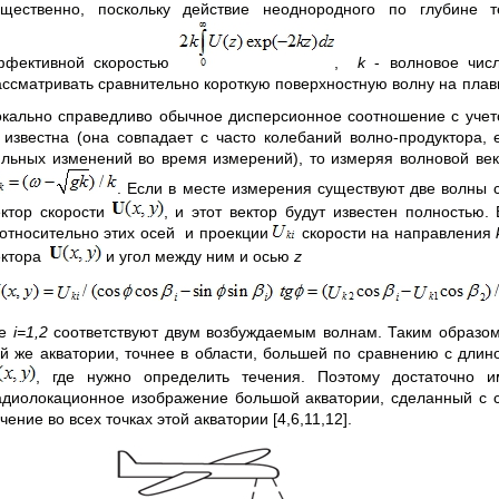
ущественно, поскольку действие неоднородного по глубине 
ффективной скоростью
,
k
- волновое чис
ассматривать сравнительно короткую поверхностную волну на плав
окально справедливо обычное дисперсионное соотношение с учет
 известна (она совпадает с часто колебаний волно-продуктора, 
ильных изменений во время измерений), то измеряя волновой ве
. Если в месте измерения существуют две волны
ектор скорости
, и этот вектор будут известен полностью
относительно этих осей и проекции
скорости на направления
ектора
и угол между ним и осью
z
де
i
=1,2
соответствуют двум возбуждаемым волнам. Таким образом
ой же акватории, точнее в области, большей по сравнению с дли
, где нужно определить течения. Поэтому достаточно
адиолокационное изображение большой акватории, сделанный с са
чение во всех точках этой акватории [4,6,11,12].