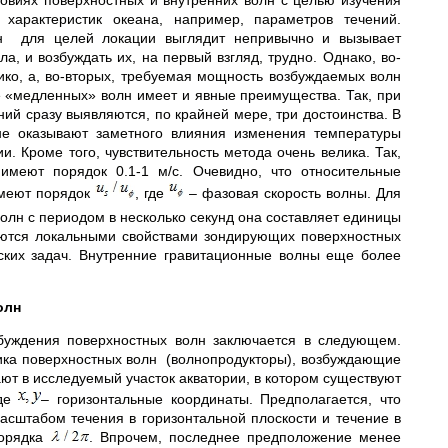
овиях поверхностных и внутренних волн с целью изучения
характеристик океана, например, параметров течений.
лн для целей локации выглядит непривычно и вызывает
, и возбуждать их, на первый взгляд, трудно. Однако, во-
ико, а, во-вторых, требуемая мощность возбуждаемых волн
е «медленных» волн имеет и явные преимущества. Так, при
ий сразу выявляются, по крайней мере, три достоинства. В
 не оказывают заметного влияния изменения температуры
. Кроме того, чувствительность метода очень велика. Так,
меют порядок 0.1-1 м/с. Очевидно, что относительные
имеют порядок
, где
– фазовая скорость волны. Для
 волн с периодом в несколько секунд она составляет единицы
яются локальными свойствами зондирующих поверхностных
ских задач. Внутренние гравитационные волны еще более
олн
буждения поверхностных волн заключается в следующем.
ника поверхностных волн (волнопродукторы), возбуждающие
ют в исследуемый участок акватории, в котором существуют
где
– горизонтальные координаты. Предполагается, что
сштабом течения в горизонтальной плоскости и течение в
порядка
. Впрочем, последнее предположение менее