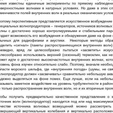
ремя известны единичные эксперименты по прямому наблюдени
оверхностными волнами в натурных условиях. Но даже в этих слу
зменчивости полей внутренних волн в реальных океанических услови
оэтому перспективным представляется искусственное возбуждение 
пециальных волнопродукторов – генераторов, источников волновых
олны с достаточно хорошо контролируемыми и стабильными пара
оздает возможность его возбуждения и обнаружения даже на фоне
бычных для радиофизики и акустики. Некоторые методы обра
ыделить «сигнал» (пакеты распространяющихся внутренних волн)
чевидно, вряд ли целесообразно пытаться «засветить» иск
елесообразно использовать верхний (сезонный) термоклин, как н
ожет идти о достаточно высокочастотных внутренних волнах, кот
ровень фона изучен относительно слабо. Поэтому, вначале необхо
бласти морского шельфа, где «внутренняя погода» (шумы, не св
олнопродуктор должен «засвечивать» сравнительно небольшую аква
адежно выделяться на фоне помех. Еще лучше, если на неболь
казывать заметное воздействие на уровень турбулентности в райо
е только распространение внутренних волн, но и их вторичные про
тобы получить предварительно качественное представление о 
сточник волн (волнопродуктор) находится под или над максимумо
ачестве источника волновых возмущений можно рассмотреть
овершающий вертикальные колебания и вертикально расположен