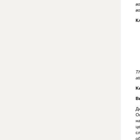
в
в
К
Th
at
K
В
Д
О
н
ц
с
о