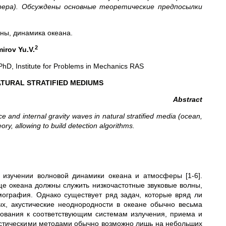
фера). Обсуждены основные теоретические предпосылки
.
ны, динамика океана.
2
mirov Yu.V.
PhD, Institute for Problems in Mechanics RAS
ATURAL STRATIFIED MEDIUMS
Abstract
e and internal gravity waves in natural stratified media (ocean,
ry, allowing to build detection algorithms.
 изучении волновой динамики океана и атмосферы [1-6].
е океана должны служить низкочастотные звуковые волны,
омография. Однако существует ряд задач, которые вряд ли
х, акустические неоднородности в океане обычно весьма
бования к соответствующим системам излучения, приема и
кустическими методами обычно возможно лишь на небольших