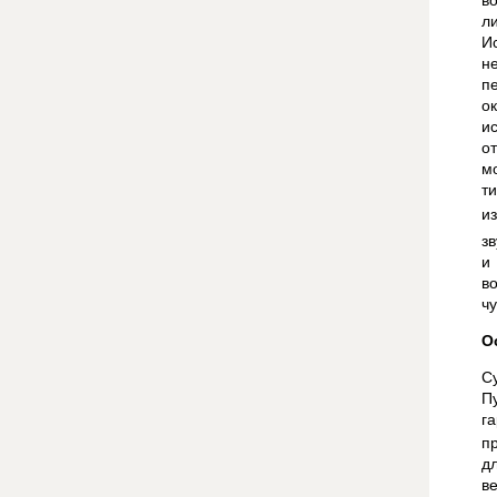
в
л
И
н
п
о
и
о
м
т
и
з
и
в
ч
О
С
П
г
п
д
в