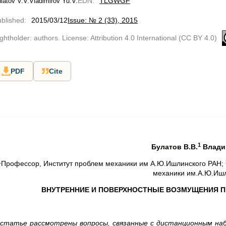
EDN
:
TLGWGF
latov V.V.
Vladimirov Yu.V.
blished
:
2015/03/12
Issue: № 2 (33), 2015
ghtholder: authors. License: Attribution 4.0 International (CC BY 4.0)
PDF
Cite
1
Булатов В.В.
Влади
1
Профессор, Институт проблем механики им А.Ю.Ишлинского РАН;
механики им.А.Ю.Иш
ВНУТРЕННИЕ И ПОВЕРХНОСТНЫЕ ВОЗМУЩЕНИЯ 
 статье рассмотрены вопросы, связанные с дистанционным на