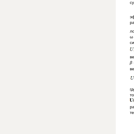
с
э
р
л
ω
с
в
β
в
г
т
р
те