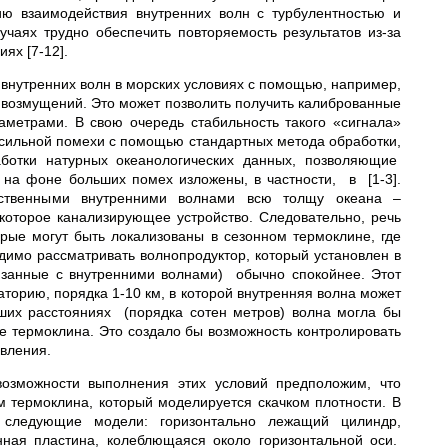
ю взаимодействия внутренних волн с турбулентностью и
чаях трудно обеспечить повторяемость результатов из-за
ях [7-12].
внутренних волн в морских условиях с помощью, например,
 возмущений. Это может позволить получить калиброванные
метрами. В свою очередь стабильность такого «сигнала»
 сильной помехи с помощью стандартных метода обработки,
ботки натурных океанологических данных, позволяющие
 на фоне больших помех изложены, в частности, в [1-3].
усственными внутренними волнами всю толщу океана –
екоторое канализирующее устройство. Следовательно, речь
орые могут быть локализованы в сезонном термоклине, где
димо рассматривать волнопродуктор, который установлен в
язанные с внутренними волнами) обычно спокойнее. Этот
торию, порядка 1-10 км, в которой внутренняя волна может
ших расстояниях (порядка сотен метров) волна могла бы
не термоклина. Это создало бы возможность контролировать
явления.
возможности выполнения этих условий предположим, что
м термоклина, который моделируется скачком плотности. В
 следующие модели: горизонтально лежащий цилиндр,
ная пластина, колеблющаяся около горизонтальной оси.