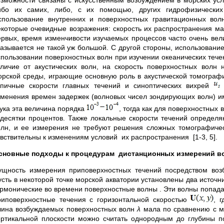
озможности связаны с искусственным возбуждением в морских усл
ибо их самих, либо, с их помощью, других гидрофизических 
спользование внутренних и поверхностных гравитационных во
екоторые очевидные возражения: скорость их распространения мала
ервых, время изменчивости изучаемых процессов часто очень вел
казывается не такой уж большой. С другой стороны, использовани
спользовании поверхностных волн при изучении океанических течен
тличие от акустических волн, на скорость поверхностных волн
орской среды, играющие основную роль в акустической томографии
ипичные скорости главных течений и синоптических вихрей
и
зменения времен задержек (волновых чисел зондирующих волн) 
вука эта величина порядка
, тогда как для поверхностных
 десятки процентов. Также локальные скорости течений определ
олн, и ее измерения не требуют решения сложных томографиче
увствительны к изменениям условий их распространения [1-3, 5].
сновные подходы к процедурам дистанционных измерений в
ущность измерения приповерхностных течений посредством воз
усть в некоторой точке морской акватории установлены два источ
армонические во времени поверхностные волны . Эти волны попада
риповерхностные течения с горизонтальной скоростью
, 
лина возбуждаемых поверхностных волн
λ
мала по сравнению с ма
ертикальной плоскости можно считать однородным до глубины 