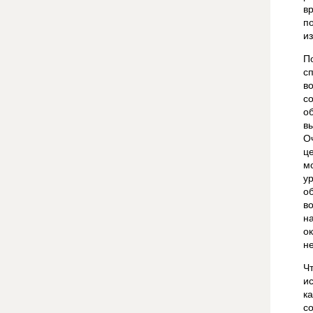
в
п
и
П
с
в
с
о
в
О
ц
м
у
о
в
н
о
н
Ч
и
к
с