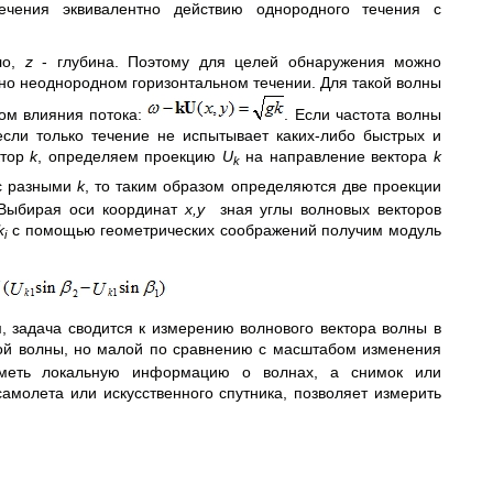
течения эквивалентно действию однородного течения с
ло,
z
- глубина. Поэтому для целей обнаружения можно
но неоднородном горизонтальном течении. Для такой волны
ом влияния потока:
. Если частота волны
если только течение не испытывает каких-либо быстрых и
ктор
k
, определяем проекцию
U
на направление вектора
k
k
 с разными
k
, то таким образом определяются две проекции
. Выбирая оси координат
x
,
y
зная углы волновых векторов
k
с помощью геометрических соображений получим модуль
i
, задача сводится к измерению волнового вектора волны в
ной волны, но малой по сравнению с масштабом изменения
 иметь локальную информацию о волнах, а снимок или
молета или искусственного спутника, позволяет измерить