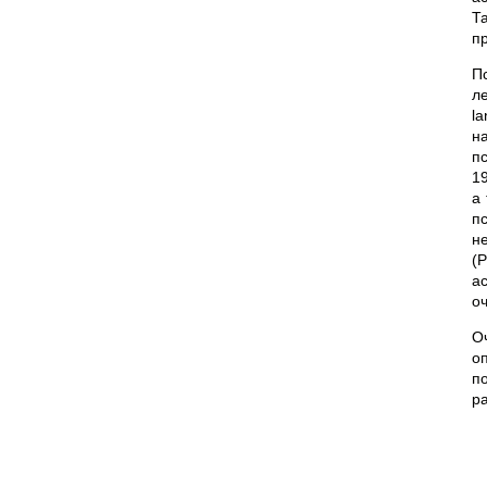
Т
п
П
ле
l
н
п
1
а
п
н
(P
a
о
О
о
п
р