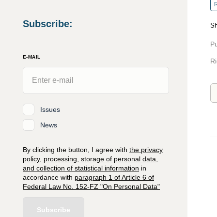
R
Subscribe
:
Sh
Pu
E-MAIL
Ri
Issues
News
By clicking the button, I agree with
the privacy
policy, processing, storage of personal data,
and collection of statistical information
in
accordance with
paragraph 1 of Article 6 of
Federal Law No. 152-FZ "On Personal Data"
Subscribe