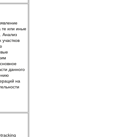
ыявление
а те или иные
. Анализ
 участков
ю
рвые
ким
Основное
асти данного
ению
пераций на
тельности
tracking