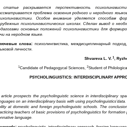
 статье раскрывается перспективность психолингвисти
ассматривается проблема освоения родного и неродного языко
сихолингвистики. Особое внимание уделяется способам фо
арубежных психолингвистических школах. Сделан вывод о нео
едагогами основных положений психолингвистики для формиро
ечи на неродном языке.
лючевые слова:
психолингвистика, междисциплинарный подход,
зыковой личности.
1
Shvareva L. V.
, Ryzh
1
2
Candidate of Pedagogycal Sciences,
Student of Philolоgic
PSYCHOLINGUISTICS: INTERDISCIPLINARY APPR
 article prospects the psycholinguistic science in interdisciplinary
nguages on an interdisciplinary basis with using psycholinguistics’data
ility at domestic and foreign psycholinguistic schools. The conclus
acticing teachers of basic provisions of psycholinguistics for formatio
nnative language.
eywords:
psycholinguistic, interdisciplinary approach, foreign language