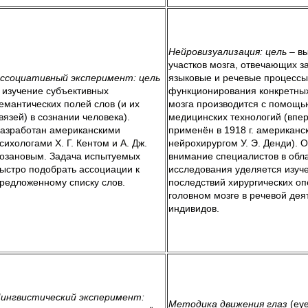
Нейровизуализация:
цель
– в
участков мозга, отвечающих з
ссоциативный эксперимент:
цель
языковые и речевые процессы
 изучение субъективных
функционирования конкретных
емантических полей слов (и их
мозга производится с помощь
вязей) в сознании человека).
медицинских технологий (впе
азработан американскими
применён в 1918 г. американс
сихологами Х. Г. Кентом и А. Дж.
нейрохирургом У. Э. Денди). 
озановым. Задача испытуемых
внимание специалистов в обл
ыстро подобрать ассоциации к
исследования уделяется изуч
редложенному списку слов.
последствий хирургических о
головном мозге в речевой дея
индивидов.
ингвистический эксперимент:
Методика движения глаз
(eye