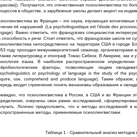
арасова)). Получается, что отечественная психолингвистика по б
роцессов в обществе, а зарубежные школы делают акцент на индив
сихолингвистика во Франции – это наука, изучающая когнитивные 
чении её нарушений. (La psycholinguistique est l'étude des processus
angage). Важно отметить, что французских специалистов интересу
а способность к речи. Стоит отметить, что французская школа не с
сихолингвистика непосредственно на территории США в городе Бл
953 году проходил межуниверситетский семинар, организаторами к
 также литературовед и этнограф Томас Сибеок. В Америке, как и у
сихология языка. В наиболее распространенном определении 
ейробиологические факторы, позволяющие людям овладевать
sycholinguistics or psychology of language is the study of the psy
cquire, use, comprehend and produce language). Таким образом,
чередь входит стремление понять механизмы образования и овлад
чевидно, что психолингвистика в России, в США и во Франции эт
пределения, очерчены свои рамки исследований, сформулирован
олучить. Логично предположить, что и методы исследований в 
аспространенные методы, применяемые психолингвистами.
Таблица 1 - Сравнительный анализ методов 