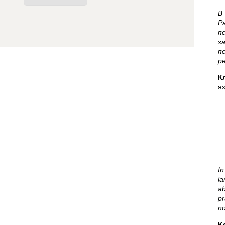
В
Р
п
з
п
р
К
я
In
la
ab
pr
no
K