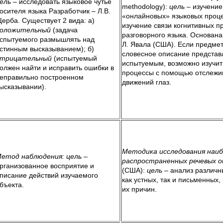
ель
– исследовать языковое чутьё
methodology):
цель
– изучение
осителя языка Разработчик – Л.В.
«онлайновых» языковых процес
ерба. Существует 2 вида: а)
изучение связи когнитивных п
оложительный
(задача
разговорного языка. Основана
спытуемого размышлять над
Л. Явала (США). Если предмет
стинным высказыванием); б)
словесное описание представ
трицательный
(испытуемый
испытуемым, возможно изучит
олжен найти и исправить ошибки в
процессы с помощью отслежи
еправильно построенном
движений глаз.
ысказывании).
Методика исследования наи
етод наблюдения:
цель
–
распространенных речевых 
рганизованное восприятие и
(США):
цель
– анализ различн
писание действий изучаемого
как устных, так и письменных,
бъекта.
их причин.