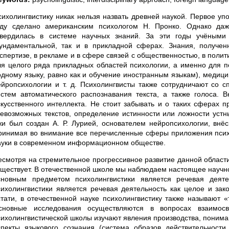
сихолингвистику никак нельзя назвать древней наукой. Первое уп
оду сделано американским психологом Н. Пронко. Однако да
твердилась в системе научных знаний. За эти годы учёными
ундаментальной, так и в прикладной сферах. Знания, получен
кспертизе, в рекламе и в сфере связей с общественностью, в поли
ля целого ряда прикладных областей психологии, а именно для п
одному языку, равно как и обучение иностранным языкам), медицин
ейропсихологии и т. д. Психолингвисты также сотрудничают со с
истем автоматического распознавания текста, а также голоса. 
скусственного интеллекта. Не стоит забывать и о таких сферах 
севозможных текстов, определение истинности или ложности устн
жи был создан А. Р. Лурией, основателем нейропсихологии, внё
ринимая во внимание все перечисленные сферы приложения психол
ауки в современном информационном обществе.
есмотря на стремительное прогрессивное развитие данной области
уществует. В отечественной школе мы наблюдаем настоящее научно
сновным предметом психолингвистики является речевая деят
сихолингвистики является речевая деятельность как целое и зак
стати, в отечественной науке психолингвистику также называют «
сновные исследования осуществляются в вопросах взаимосв
сихолингвистической школы изучают явления производства, понима
спекты языкового сознания (система образов действительност