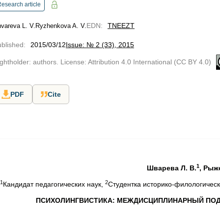
esearch article
EDN
:
TNEEZT
vareva L. V.
Ryzhenkova A. V.
blished
:
2015/03/12
Issue: № 2 (33), 2015
ghtholder: authors. License: Attribution 4.0 International (CC BY 4.0)
PDF
Cite
1
Шварева Л. В.
, Рыж
1
2
Кандидат педагогических наук,
Студентка историко-филологическ
ПСИХОЛИНГВИСТИКА: МЕЖДИСЦИПЛИНАРНЫЙ ПОД