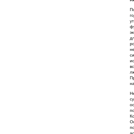
П
г
у
ф
э
д
р
н
с
и
в
л
П
н
Н
с
о
п
К
О
п
а