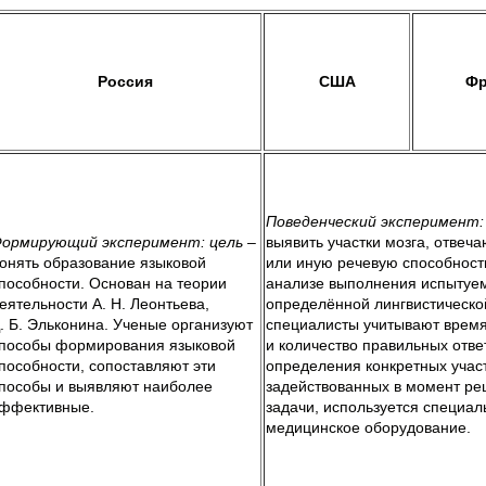
Россия
США
Фр
Поведенческий эксперимент:
ормирующий эксперимент:
цель
–
выявить участки мозга, отвеча
онять образование языковой
или иную речевую способност
пособности. Основан на теории
анализе выполнения испыту
еятельности А. Н. Леонтьева,
определённой лингвистическо
. Б. Эльконина. Ученые организуют
специалисты учитывают врем
пособы формирования языковой
и количество правильных отве
пособности, сопоставляют эти
определения конкретных участ
пособы и выявляют наиболее
задействованных в момент р
ффективные.
задачи, используется специал
медицинское оборудование.