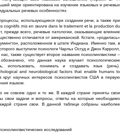
ольшей мере ориентирована на изучение языковых и речевых
идуальных речевых особенностях.
процессы, использующиеся при создании речи, а также при
 cognitifs mis en œuvre dans le traitement et la production du
ют, прежде всего, речевые патологии, оказывающие влияние
ущественно отличается от американской. Кстати, «родилась»
умингтон, расположенном в штате Индиана. Именно там, в
оторого выступили психологи Чарльз Осгуд и Джон Кэрролл,
 нас, также существует второе название психолингвистики –
обозначено, что данная наука изучает психологические
, использовать, понимать и создавать язык (речь).
chological and neurobiological factors that enable humans to
 в круг научных интересов психолингвистов США в первую
ения языком.
о не совсем одно и то же. В каждой стране приняты свои
ы свои задачи и вопросы, ответы на которые необходимо
каждой стране свои. В данной таблице собраны наиболее
психолингвистических исследований