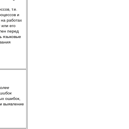
сов, т.е.
роцессов и
 на работах
 или его
лен перед
ь языковые
вания
более
ошибок
ых ошибок,
 и выявление