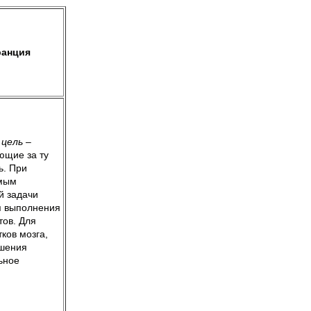
анция
цель
–
ющие за ту
ь. При
емым
й задачи
я выполнения
тов. Для
ков мозга,
ешения
ьное