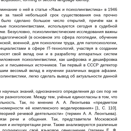
оминание о ней в статье «Язык и психолингвистика» в 1946
же за такой небольшой срок существования она прочно
 было сделано большое число открытий, причём как в
ные психолингвистами, используются сегодня в судебной
тике. Безусловно, психолингвистические исследования важны
едагогической (в основном это сфера логопедии, обучение
ской, военной, для психологии труда, для патопсихологии,
пециалистами в сфере IT-технологий, участвуя в создании
Вносят свой вклад они и в разработку аппаратных систем
приложения психолингвистики, как шифровка и дешифровка
ых и письменных источников. Так первый в СССР детектор
сшим весомый вклад в изучении различных видов афазии.
ингвистики, легко сделать вывод об актуальности данной
 научных знаний, однозначного определения до сих пор не
е разноголосие. Между тем, учёные единогласны в том, что
ельность. Так, по мнению А. А. Леонтьева «предметом
ономерности её комплексного моделирования» [1, C. 110].
теорией речевой деятельности» (термин А. А. Леонтьева).
язи речи и общения. Так, представители Московской
ния и интерпретации речи. Также анализируются различные
и, получающих своё языковое овнешнение (термин Е. Ф.