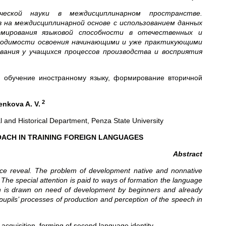
ческой науки в междисциплинарном пространстве.
в на междисциплинарной основе с использованием данных
рмирования языковой способности в отечественных и
бходимости освоения начинающими и уже практикующими
вания у учащихся процессов производства и восприятия
 обучение иностранному языку, формирование вторичной
2
enkova A. V.
al and Historical Department, Penza State University
OACH IN TRAINING FOREIGN LANGUAGES
Abstract
 space reveal. The problem of development native and nonnative
. The special attention is paid to ways of formation the language
ion is drawn on need of development by beginners and already
n pupils’ processes of production and perception of the speech in
 acquisition, forming of second language identity.