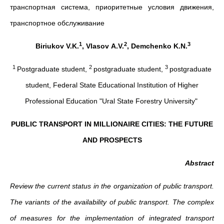
транспортная система, приоритетные условия движения,
транспортное обслуживание
1
2
3
Biriukov
V
.
K
.
,
Vlasov
A
.
V
.
,
Demchenko
K
.
N
.
1
2
3
Postgraduate student,
postgraduate student,
postgraduate
student, Federal State Educational Institution of Higher
Professional Education "Ural State Forestry University"
PUBLIC TRANSPORT IN MILLIONAIRE CITIES: THE FUTURE
AND PROSPECTS
Abstract
Review the current status in the organization of public transport.
The variants of the availability of public transport. The complex
of measures for the implementation of integrated transport