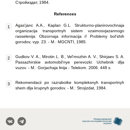
Стройиздат, 1984.
References
Agas'janc A.A., Kaplan G.L. Strukturno-planirovochnaja
organizacija transportnyh sistem vzaimosvjazannogo
rasselenija: Obzornaja informacija // Problemy bol'shih
gorodov, vyp. 23. - M.: MGCNTI, 1985.
Gudkov V. A., Mirotin L. B., Vel'mozhin A. V., Shirjaev S. A.
Passazhirskie avtomobil'nye perevozki: Uchebnik dlja
vuzov. - M.: Gorjachaja linija - Telekom. 2006. 448 s.
Rekomendacii po razrabotke kompleksnyh transportnyh
shem dlja krupnyh gorodov. - M.: Strojizdat, 1984.