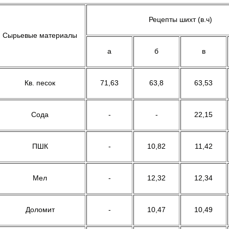
Рецепты шихт (в.ч)
Сырьевые материалы
а
б
в
Кв. песок
71,63
63,8
63,53
Сода
-
-
22,15
ПШК
-
10,82
11,42
Мел
-
12,32
12,34
Доломит
-
10,47
10,49