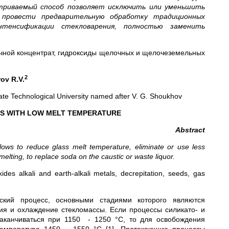
атриваемый способ позволяет исключить или уменьшить
провести предварительную обработку традиционных
тенсификации стекловарения, полностью заменить
.
очной концентрат, гидроксиды щелочных и щелочеземельных
2
rov R.V.
ate Technological University named after V. G. Shoukhov
SS WITH LOW MELT TEMPERATURE
Abstract
ows to reduce glass melt temperature, eliminate or use less
melting, to replace soda on the caustic or waste liquor.
xides alkali and earth-alkali metals, decrepitation, seeds, gas
ский процесс, основными стадиями которого являются
ция и охлаждение стекломассы. Если процессы силикато- и
заканчиваться при 1150 - 1250 °С, то для освобождения