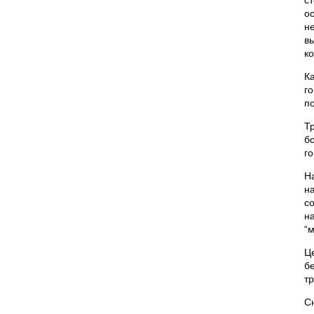
с
о
н
в
к
К
г
п
Т
б
г
Н
н
с
н
“
Ц
б
т
С