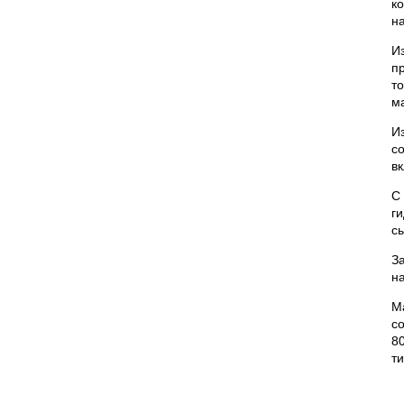
к
на
И
п
т
м
И
с
вк
С
г
с
За
н
М
с
8
ти