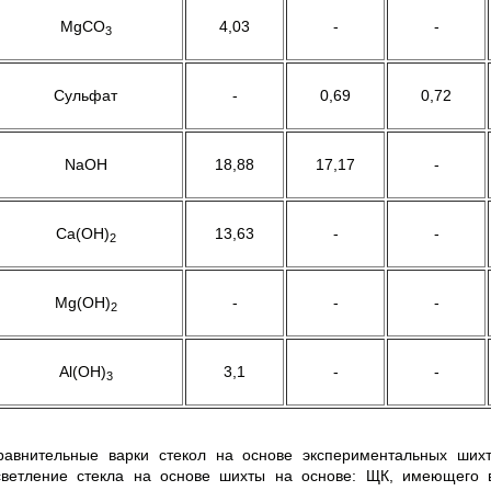
MgCO
4,03
-
-
3
Сульфат
-
0,69
0,72
NaOH
18,88
17,17
-
Ca(OH)
13,63
-
-
2
Mg(OH)
-
-
-
2
Al(OH)
3,1
-
-
3
равнительные варки стекол на основе экспериментальных шихт
светление стекла на основе шихты на основе: ЩК, имеющего 