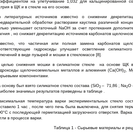
оэффициентом на улетучивание 1,032 для кальцинированной со
трия в ЩК и в стекле на его основе.
з литературных источников известно о снижении декрепита
редварительной обработки растворами каустика различной концен
олько уменьшает остаточный NaOH за счет протекания дополните
агния , но снижает декрепитацию источников карбонатов щелочноз
звестно, что частичная или полная замена карбонатов ще
оответствующие гидроксиды улучшает осветление силикатного
лючений в виде пузырей и мошки в стекломассе [8].
 целью снижения мошки в силикатном стекле на основе ЩК в
идроксиды щелочноземельных металлов и алюминия (Ca(OH)
, M
2
ырьевыми компонентами.
 основу был взято силикатное стекло состава (SiO
– 71,86 ; Na
O 
2
2
аиболее значимых результатов приведены в таблице .
аксимальная температура варки экспериментальных стекло со
оставило 1 час , после чего печь была выключена, для снятия те
00°С с последующей герметизацией загрузочного отверстия. Варка
гли в процессе варки.
Таблица 1 - Сырьевые материалы и рец