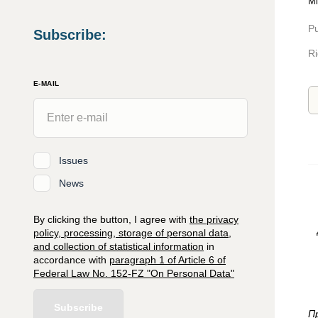
Mi
Pu
Subscribe
:
Ri
E-MAIL
Issues
News
By clicking the button, I agree with
the privacy
policy, processing, storage of personal data,
and collection of statistical information
in
accordance with
paragraph 1 of Article 6 of
Federal Law No. 152-FZ "On Personal Data"
Subscribe
П