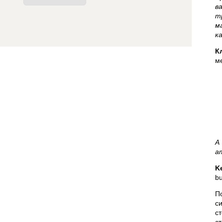
в
т
м
к
К
м
A 
am
K
bu
П
с
с