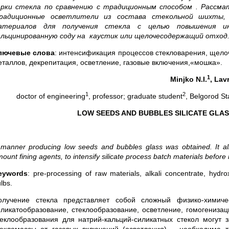
арки стекла по сравнению с традиционным способом . Рассм
радиционные осветлители из состава стекольной шихты, 
атериалов для получения стекла с целью повышения ин
альцинированную соду на каустик или щелочесодержащий отход
лючевые слова
: интенсификация процессов стекловарения, щел
еталлов, декрепитация, осветление, газовые включения,«мошка».
1
Minjko N.I.
, Lav
1
2
doctor of engineering
, professor; graduate student
, Belgorod St
LOW SEEDS AND BUBBLES SILICATE GLA
manner producing low seeds and bubbles glass was obtained. It all
ount fining agents, to intensify silicate process batch materials before 
eywords
: pre-processing of raw materials, alkali concentrate, hydro
lbs.
олучение стекла представляет собой сложный физико-химиче
иликатообразование, стеклообразование, осветление, гомогениза
теклообразования для натрий-кальций-силикатных стекол могут 