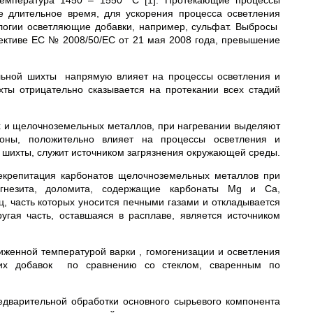
температура 1450 – 1550 °С [1]. Протекающие процессы
е длительное время, для ускорения процесса осветления
ологии осветляющие добавки, например, сульфат. Выбросы
ективе ЕС № 2008/50/EC от 21 мая 2008 года, превышение
ольной шихты напрямую влияет на процессы осветления и
хты отрицательно сказывается на протекании всех стадий
 и щелочноземельных металлов, при нагревании выделяют
роны, положительно влияет на процессы осветления и
 шихты, служит источником загрязнения окружающей среды.
декрепитация карбонатов щелочноземельных металлов при
магнезита, доломита, содержащие карбонаты Mg и Ca,
, часть которых уносится печными газами и откладывается
угая часть, оставшаяся в расплаве, является источником
иженной температурой варки , гомогенизации и осветления
щих добавок по сравнению со стеклом, сваренным по
дварительной обработки основного сырьевого компонента