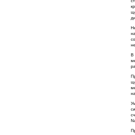
с
к
щ
ди
Н
н
с
не
В
м
р
П
щ
м
н
У
с
с
N
П