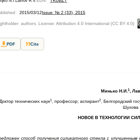
EDN
:
TKUBZT
njko N.I.
Lavrov R.V.
blished
:
2015/03/12
Issue: № 2 (33), 2015
ghtholder: authors. License: Attribution 4.0 International (CC BY 4.0)
PDF
Cite
1
Минько Н.И.
, Ла
1
2
Доктор технических наук
, профессор; аспирант
, Белгородский го
Шухова
НОВОЕ В ТЕХНОЛОГИИ СИ
редложен способ получения силикатного стекла с улучшенны