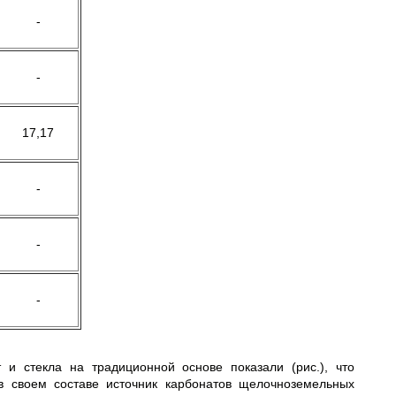
-
-
17,17
-
-
-
 и стекла на традиционной основе показали (рис.), что
в своем составе источник карбонатов щелочноземельных