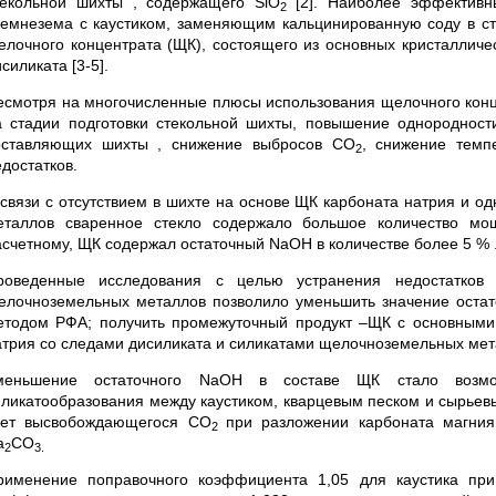
текольной шихты , содержащего SiO
[2]. Наиболее эффективн
2
ремнезема с каустиком, заменяющим кальцинированную соду в ст
елочного концентрата (ЩК), состоящего из основных кристалличе
силиката [3-5].
есмотря на многочисленные плюсы использования щелочного конц
а стадии подготовки стекольной шихты, повышение однороднос
оставляющих шихты , снижение выбросов СО
, снижение темп
2
достатков.
 связи с отсутствием в шихте на основе ЩК карбоната натрия и 
еталлов сваренное стекло содержало большое количество мо
асчетному, ЩК содержал остаточный NaOH в количестве более 5 % 
роведенные исследования с целью устранения недостатков
елочноземельных металлов позволило уменьшить значение остат
етодом РФА; получить промежуточный продукт –ЩК с основными 
атрия со следами дисиликата и силикатами щелочноземельных мет
меньшение остаточного NaOH в составе ЩК стало возмо
иликатообразования между каустиком, кварцевым песком и сырьев
чет высвобождающегося CO
при разложении карбоната магния 
2
a
CO
2
3.
рименение поправочного коэффициента 1,05 для каустика пр