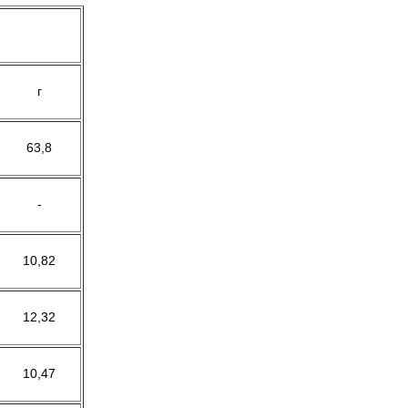
г
63,8
-
10,82
12,32
10,47