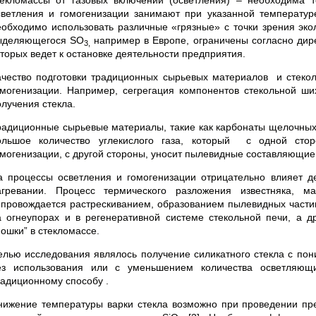
текломассы от газовых включений (осветления) – необходима 
светления и гомогенизации занимают при указанной температур
еобходимо использовать различные «грязные» с точки зрения эк
ыделяющегося SO
например в Европе, ограничены согласно дир
3,
оторых ведет к остановке деятельности предприятия.
ачество подготовки традиционных сырьевых материалов и стек
омогенизации. Например, сегрегация компонентов стекольной ши
олучения стекла.
радиционные сырьевые материалы, такие как карбонаты щелочных
ольшое количество углекислого газа, который с одной сто
омогенизации, с другой стороны, уносит пылевидные составляющие
а процессы осветления и гомогенизации отрицательно влияет 
агревании. Процесс термического разложения известняка, 
опровождается растрескиванием, образованием пылевидных частиц
а огнеупорах и в регенеративной системе стекольной печи, а др
мошки” в стекломассе.
елью исследования являлось получение силикатного стекла с пон
ез использования или с уменьшением количества осветляю
радиционному способу .
нижение температуры варки стекла возможно при проведении пре