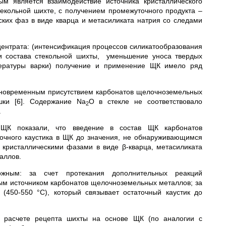
ым является взаимодействие источника кристаллического
екольной шихте, с получением промежуточного продукта –
ских фаз в виде кварца и метасиликата натрия со следами
ентрата: (интенсификация процессов силикатообразования
ти состава стекольной шихты, уменьшение уноса твердых
ературы варки) получение и применение ЩК имело ряд
одновременным присутствием карбонатов щелочноземельных
шки [6]. Содержание Na
O в стекле не соответствовало
2
.
 ЩК показали, что введение в состав ЩК карбонатов
очного каустика в ЩК до значения, не обнаруживающимся
кристаллическими фазами в виде β-кварца, метасиликата
аллов.
жным: за счет протекания дополнительных реакций
ым источником карбонатов щелочноземельных металлов; за
(450-550 °С), который связывает остаточный каустик до
и расчете рецепта шихты на основе ЩК (по аналогии с