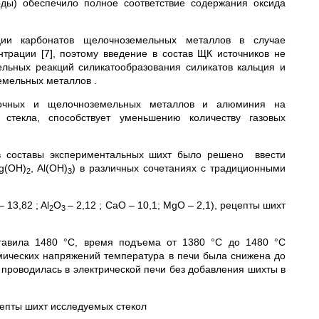
ды) обеспечило полное соответствие содержания оксида
ции карбонатов щелочноземельных металлов в случае
трации [7], поэтому введение в состав ЩК источников не
льных реакций силикатообразования силикатов кальция и
емельных металлов .
лочных и щелочноземельных металлов и алюминия на
 стекла, способствует уменьшению количеству газовых
 составы экспериментальных шихт было решено ввести
g(OH)
, Al(OH)
) в различных сочетаниях с традиционными
2
3
– 13,82 ; Al
O
– 2,12 ; CaO – 10,1; MgO – 2,1), рецепты шихт
2
3
ставила 1480 °С, время подъема от 1380 °С до 1480 °С
рмических напряжений температура в печи была снижена до
 проводилась в электрической печи без добавления шихты в
епты шихт исследуемых стекол