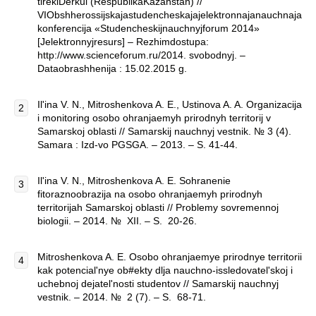
tirekiDerkul (RespublikaKazahstan) //
VIObshherossijskajastudencheskajajelektronnajanauchnaja
konferencija «Studencheskijnauchnyjforum 2014»
[Jelektronnyjresurs] – Rezhimdostupa:
http://www.scienceforum.ru/2014. svobodnyj. –
Dataobrashhenija : 15.02.2015 g.
Il'ina V. N., Mitroshenkova A. E., Ustinova A. A. Organizacija
i monitoring osobo ohranjaemyh prirodnyh territorij v
Samarskoj oblasti // Samarskij nauchnyj vestnik. № 3 (4).
Samara : Izd-vo PGSGA. – 2013. – S. 41-44.
Il'ina V. N., Mitroshenkova A. E. Sohranenie
fitoraznoobrazija na osobo ohranjaemyh prirodnyh
territorijah Samarskoj oblasti // Problemy sovremennoj
biologii. – 2014. № XII. – S. 20-26.
Mitroshenkova A. E. Osobo ohranjaemye prirodnye territorii
kak potencial'nye ob#ekty dlja nauchno-issledovatel'skoj i
uchebnoj dejatel'nosti studentov // Samarskij nauchnyj
vestnik. – 2014. № 2 (7). – S. 68-71.