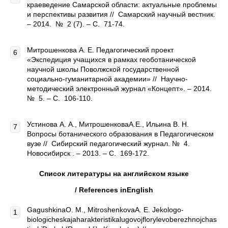
краеведение Самарской области: актуальные проблемы
и перспективы развития // Самарский научный вестник.
– 2014. № 2 (7). – С. 71-74.
Митрошенкова А. Е. Педагогический проект
«Экспедиция учащихся в рамках геоботанической
научной школы Поволжской государственной
социально-гуманитарной академии» // Научно-
методический электронный журнал «Концепт». – 2014.
№ 5. – С. 106-110.
Устинова А. А., МитрошенковаА.Е., Ильина В. Н.
Вопросы ботанического образования в Педагогическом
вузе // Сибирский педагогический журнал. № 4.
Новосибирск . – 2013. – С. 169-172.
Список литературы на английском языке
/
References
in
English
GagushkinaO. M., MitroshenkovaA. E. Jekologo-
biologicheskajaharakteristikalugovojflorylevoberezhnojchas