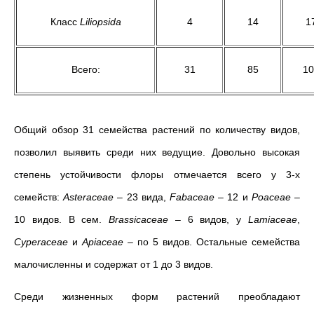
Класс
Liliopsida
4
14
1
Всего:
31
85
10
Общий обзор 31 семейства растений по количеству видов,
позволил выявить среди них ведущие. Довольно высокая
степень устойчивости флоры отмечается всего у 3-х
семейств:
Asteraceae
– 23 вида,
Fabaceae
– 12 и
Poaceae
–
10 видов. В сем.
Brassicaceae
– 6 видов, у
Lamiaceae
,
Cyperaceae
и
Apiaceae
– по 5 видов. Остальные семейства
малочисленны и содержат от 1 до 3 видов.
Среди жизненных форм растений преобладают