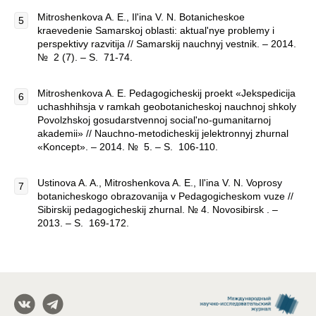
Mitroshenkova A. E., Il'ina V. N. Botanicheskoe
kraevedenie Samarskoj oblasti: aktual'nye problemy i
perspektivy razvitija // Samarskij nauchnyj vestnik. – 2014.
№ 2 (7). – S. 71-74.
Mitroshenkova A. E. Pedagogicheskij proekt «Jekspedicija
uchashhihsja v ramkah geobotanicheskoj nauchnoj shkoly
Povolzhskoj gosudarstvennoj social'no-gumanitarnoj
akademii» // Nauchno-metodicheskij jelektronnyj zhurnal
«Koncept». – 2014. № 5. – S. 106-110.
Ustinova A. A., Mitroshenkova A. E., Il'ina V. N. Voprosy
botanicheskogo obrazovanija v Pedagogicheskom vuze //
Sibirskij pedagogicheskij zhurnal. № 4. Novosibirsk . –
2013. – S. 169-172.