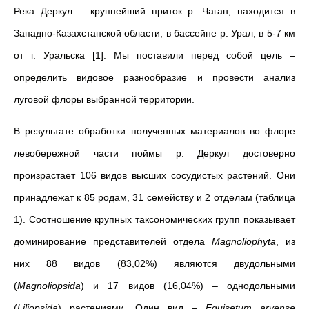
Река Деркул – крупнейший приток р. Чаган, находится в
Западно-Казахстанской области, в бассейне р. Урал, в 5-7 км
от г. Уральска [1]. Мы поставили перед собой цель –
определить видовое разнообразие и провести анализ
луговой флоры выбранной территории.
В результате обработки полученных материалов во флоре
левобережной части поймы р. Деркул достоверно
произрастает 106 видов высших сосудистых растений. Они
принадлежат к 85 родам, 31 семейству и 2 отделам (таблица
1). Соотношение крупных таксономических групп показывает
доминирование представителей отдела
Magnoliophyta
, из
них 88 видов (83,02%) являются двудольными
(
Magnoliopsida
) и 17 видов (16,04%) – однодольными
(
Liliopsida
) растениями. Один вид –
Equisetum
arvense