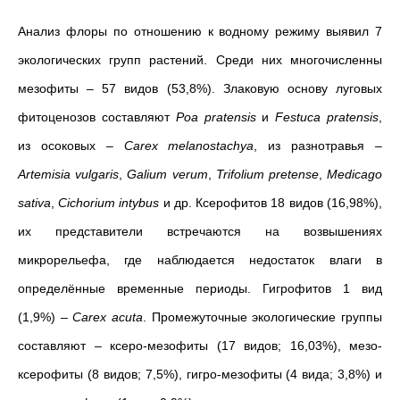
Анализ флоры по отношению к водному режиму выявил 7
экологических групп растений. Среди них многочисленны
мезофиты – 57 видов (53,8%). Злаковую основу луговых
фитоценозов составляют
Poa pratensis
и
Festuca
pratensis
,
из осоковых –
Carex melanostachya
, из разнотравья –
Artemisia vulgaris
,
Galium verum
,
Trifolium
pretense
,
Medicago
sativa
,
Cichorium intybus
и др. Ксерофитов 18 видов (16,98%),
их представители встречаются на возвышениях
микрорельефа, где наблюдается недостаток влаги в
определённые временные периоды. Гигрофитов 1 вид
(1,9%) –
Carex acuta
. Промежуточные экологические группы
составляют – ксеро-мезофиты (17 видов; 16,03%), мезо-
ксерофиты (8 видов; 7,5%), гигро-мезофиты (4 вида; 3,8%) и