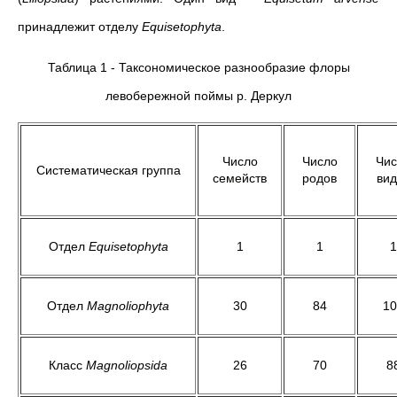
принадлежит отделу
Equis
e
tophyta
.
Таблица 1 - Таксономическое разнообразие флоры
левобережной поймы р. Деркул
Число
Число
Чис
Систематическая группа
семейств
родов
вид
Отдел
Equisetophyta
1
1
1
Отдел
Magnoliophyta
30
84
10
Класс
Magnoliopsida
26
70
8