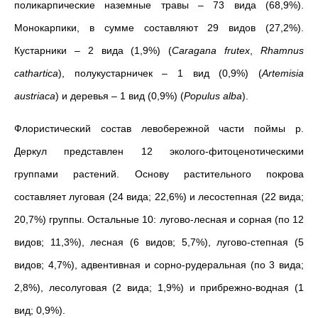
поликарпические наземные травы – 73 вида (68,9%).
Монокарпики, в сумме составляют 29 видов (27,2%).
Кустарники – 2 вида (1,9%) (
Сaragana frutex
,
Rhamnus
cathartica
), полукустарничек – 1 вид (0,9%) (
Artemisia
austriaca
) и деревья – 1 вид (0,9%) (
Populus alba
).
Флористический состав левобережной части поймы р.
Деркул представлен 12 эколого-фитоценотическими
группами растений. Основу растительного покрова
составляет луговая (24 вида; 22,6%) и лесостепная (22 вида;
20,7%) группы. Остальные 10: лугово-лесная и сорная (по 12
видов; 11,3%), лесная (6 видов; 5,7%), лугово-степная (5
видов; 4,7%), адвентивная и сорно-рудеральная (по 3 вида;
2,8%), лесолуговая (2 вида; 1,9%) и прибрежно-водная (1
вид; 0,9%).