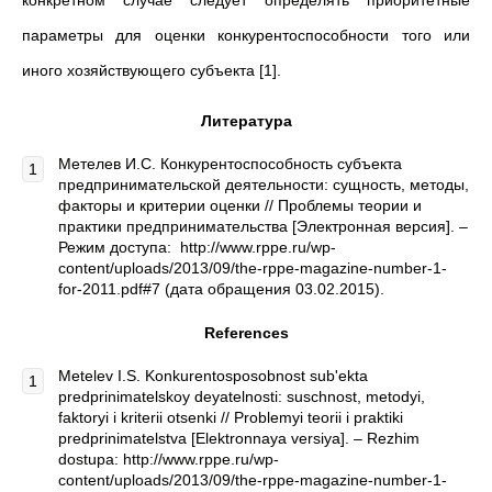
конкретном случае следует определять приоритетные
параметры для оценки конкурентоспособности того или
иного хозяйствующего субъекта [1].
Литература
Метелев И.С. Конкурентоспособность субъекта
предпринимательской деятельности: сущность, методы,
факторы и критерии оценки // Проблемы теории и
практики предпринимательства [Электронная версия]. –
Режим доступа: http://www.rppe.ru/wp-
content/uploads/2013/09/the-rppe-magazine-number-1-
for-2011.pdf#7 (дата обращения 03.02.2015).
References
Metelev I.S. Konkurentosposobnost sub'ekta
predprinimatelskoy deyatelnosti: suschnost, metodyi,
faktoryi i kriterii otsenki // Problemyi teorii i praktiki
predprinimatelstva [Elektronnaya versiya]. – Rezhim
dostupa: http://www.rppe.ru/wp-
content/uploads/2013/09/the-rppe-magazine-number-1-