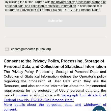
By clicking the button, I agree with
the privacy policy, processing, storage of
personal data, and collection of statistical information
in accordance with
paragraph 1 of Article 6 of Federal Law No. 152-FZ "On Personal Data"
Subscribe
editors@research-journal.org
620066, Sverdlovsk region, Yekaterinburg, st. Akademicheskaya, 11A,
office 1
Consent to the Privacy Policy, Processing, Storage of
Personal Data, and Collection of Statistical Information
The Privacy Policy, Processing, Storage of Personal Data, and
Feedback
Collection of Statistical Information defines the Operator's policy
regarding the processing of User Data when they use the
Resource, and also contains information about the implemented
requirements for the protection of Users' personal data and the
use of
cookies
in accordance with
paragraph 1 of Article 6 of
Federal Law No. 152-FZ "On Personal Data"
.
Support
:
editors@research-journal.org
More details about the purposes, data, and withdrawal of
ISSN 2227-6017 (ONLINE),
ISSN 2303-9868 (PRINT),
DOI: 10.60797/IRJ.2227-6017,
consent
.
ЭЛ № ФС 77 - 80772