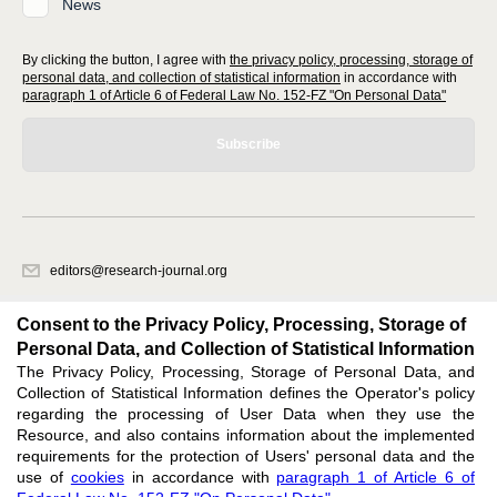
News
By clicking the button, I agree with
the privacy policy, processing, storage of
personal data, and collection of statistical information
in accordance with
paragraph 1 of Article 6 of Federal Law No. 152-FZ "On Personal Data"
Subscribe
editors@research-journal.org
620066, Sverdlovsk region, Yekaterinburg, st. Akademicheskaya, 11A,
office 1
Consent to the Privacy Policy, Processing, Storage of
Personal Data, and Collection of Statistical Information
The Privacy Policy, Processing, Storage of Personal Data, and
Feedback
Collection of Statistical Information defines the Operator's policy
regarding the processing of User Data when they use the
Resource, and also contains information about the implemented
requirements for the protection of Users' personal data and the
use of
cookies
in accordance with
paragraph 1 of Article 6 of