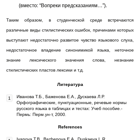
(вместо: “Вопреки предсказаниям…”).
Таким образом, в студенческой среде встречаются
различные виды стилистических ошибок, причинами которых
выступают недостаточно развитое чувство языкового слуха,
недостаточное владение синонимикой языка, неточное
знание лексического значения слова, незнание
стилистических пластов лексики и т.д.
Литература
Иванова Т.Б., Баженова Е.А., Дускаева Л.Р.
Орфографические, пунктуационные, речевые нормы
русского языка в таблицах и тестах: Учеб пособие.-
Пермь: Перм.ун-т, 2000.
References
Ivanova T.B., Bazhenova E.A., Duskaeva L.R.