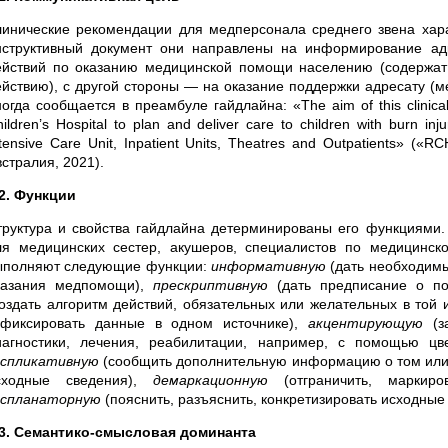
линические рекомендации для медперсонала среднего звена хара
нструктивный документ они направлены на информирование ад
ействий по оказанию медицинской помощи населению (содержат
ействию), с другой стороны — на оказание поддержки адресату (ме
огда сообщается в преамбуле гайдлайна: «The aim of this clinical g
ildren’s Hospital to plan and deliver care to children with burn inj
tensive Care Unit, Inpatient Units, Theatres and Outpatients» («R
стралия, 2021).
.2. Функции
труктура и свойства гайдлайна детерминированы его функциями
ля медицинских сестер, акушеров, специалистов по медицинс
ыполняют следующие функции:
информативную
(дать необходимы
казания медпомощи),
прескриптивную
(дать предписание о п
создать алгоритм действий, обязательных или желательных в той 
афиксировать данные в одном источнике),
акцентирующую
(за
иагностики, лечения, реабилитации, например, с помощью цве
кспликативную
(сообщить дополнительную информацию о том или и
сходные сведения),
демаркационную
(отграничить, маркир
кспланаторную
(пояснить, разъяснить, конкретизировать исходные
.3. Семантико-смысловая доминанта