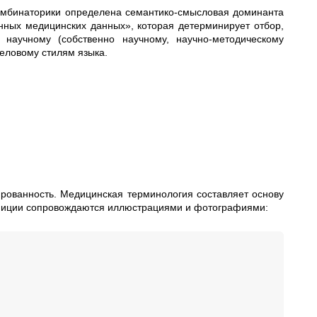
комбинаторики определена семантико-смысловая доминанта
нных медицинских данных», которая детерминирует отбор,
 научному (собственно научному, научно-методическому
еловому стилям языка.
ированность. Медицинская терминология составляет основу
иниции сопровождаются иллюстрациями и фотографиями: