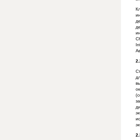
К
и
д
д
ин
Ch
In
Ав
2
С
д
в
о
(
з
д
э
и
э
2