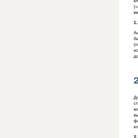
к
(
в
1
А
б
(
и
д
Д
с
м
в
ф
к
2