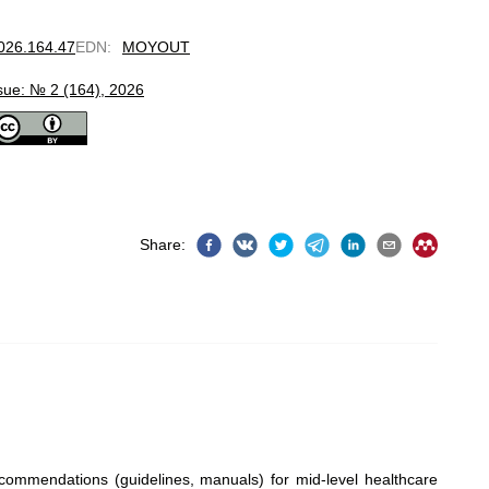
2026.164.47
EDN
:
MOYOUT
sue: № 2 (164), 2026
Share
:
recommendations (guidelines, manuals) for mid-level healthcare