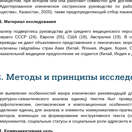
линицистом, при котором они оба работают совместно для дости
«Адаптированное клиническое сестринское руководство по ра
ещества», Казахстан, 2020),
также предопределяющий отбор языковы
.1. Материал исследования
нализу подверглись руководства для среднего медицинского перс
ывшего СССР (24), Европе (55), США (18), Австралии (19). В 
переводы не дают объективного представления о лексических, мор
сключены гайдлайны стран Азии (Китай, Япония, Индия, Корея, ОА
оказательной медицине предпочтение не отдается (Китай, Индия и д
2. Методы и принципы исслед
ля выявления особенностей жанра клинических рекомендаций дл
труктурно-семантического анализа единиц) текстов был пров
орфологические, синтаксические и композиционные особеннос
ыделении единиц для анализа и элементы коммуникативно-прагмат
акторов, влияющих на формирование инструктивного текста (
оммуникантов, социальные статусы и социальные роли адресанта и
.1. Коммуникативная цель