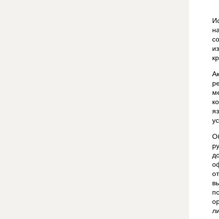
И
н
с
и
к
А
р
м
к
я
ус
О
р
д
о
о
в
п
о
л