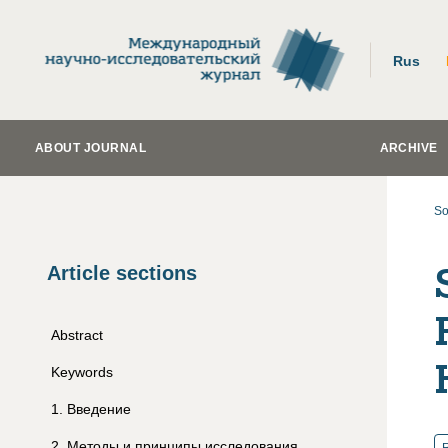
Rus
ABOUT JOURNAL
ARCHIVE
So
Article sections
Abstract
Keywords
1
.
Введение
2
.
Методы и принципы исследования