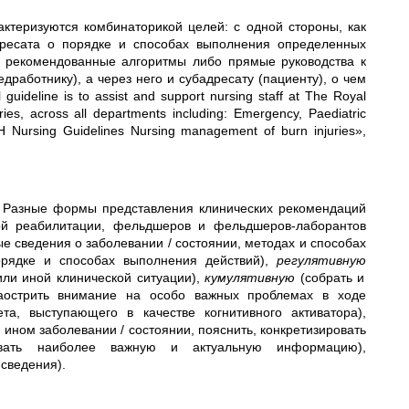
ктеризуются комбинаторикой целей: с одной стороны, как
ресата о порядке и способах выполнения определенных
 рекомендованные алгоритмы либо прямые руководства к
дработнику), а через него и субадресату (пациенту), о чем
uideline is to assist and support nursing staff at The Royal
uries, across all departments including: Emergency, Paediatric
CH Nursing Guidelines Nursing management of burn injuries»,
. Разные формы представления клинических рекомендаций
кой реабилитации, фельдшеров и фельдшеров-лаборантов
е сведения о заболевании / состоянии, методах и способах
орядке и способах выполнения действий),
регулятивную
или иной клинической ситуации),
кумулятивную
(собрать и
острить внимание на особо важных проблемах в ходе
та, выступающего в качестве когнитивного активатора),
ном заболевании / состоянии, пояснить, конкретизировать
овать наиболее важную и актуальную информацию),
 сведения).