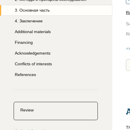
R
3
.
Основная часть
R
4
.
Заключение
S
Additional materials
Ri
Financing
Acknowledgements
Conflicts of interests
References
Review
Th