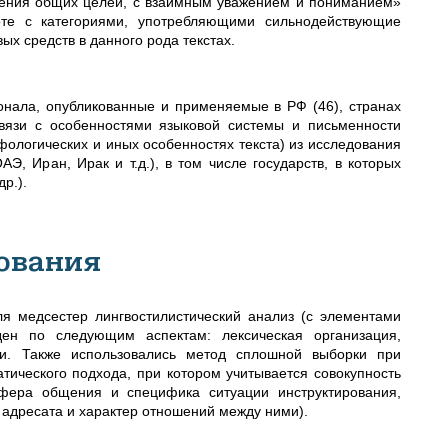
жения общих целей, с взаимным уважением и пониманием»
боте с категориями, употребляющими сильнодействующие
х средств в данного рода текстах.
онала, опубликованные и применяемые в РФ (46), странах
связи с особенностями языковой системы и письменности
фологических и иных особенностях текста) из исследования
Э, Иран, Ирак и т.д.), в том числе государств, в которых
р.).
ования
я медсестер лингвостилистический анализ (с элементами
еден по следующим аспектам: лексическая организация,
ти. Также использовались метод сплошной выборки при
ического подхода, при котором учитывается совокупность
сфера общения и специфика ситуации инструктирования,
 адресата и характер отношений между ними).