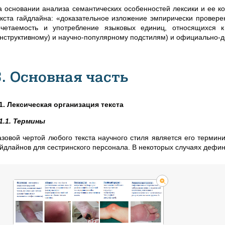
а основании анализа семантических особенностей лексики и ее 
екста гайдлайна: «доказательное изложение эмпирически провере
очетаемость и употребление языковых единиц, относящихся к
инструктивному) и научно-популярному подстилям) и официально-д
3. Основная часть
.1. Лексическая организация текста
.1.1. Термины
азовой чертой любого текста научного стиля является его термин
айдлайнов для сестринского персонала. В некоторых случаях деф