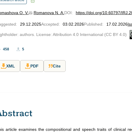
esearch article
omashova O. V.
Romanova N. A.
DOI
:
https://doi.org/10.60797/IRJ.
uggested
:
29.12.2025
Accepted
:
03.02.2026
Published
:
17.02.2026
Is
ghtholder: authors. License: Attribution 4.0 International (CC BY 4.0)
458
5
XML
PDF
Cite
Abstract
is article examines the compositional and speech traits of clinical 