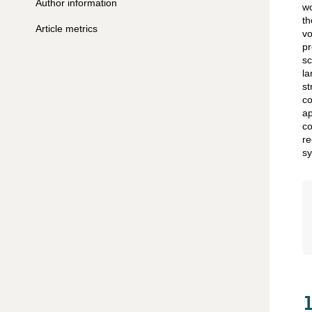
Author information
wo
th
Article metrics
vo
pr
sc
la
st
co
ap
co
re
sy