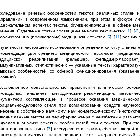
сследование речевых особенностей текстов различных стилей 
аправлений в современном языкознании, при этом в фокусе ли
одержательном аспектах тексты, функционирующие в сфере ме
зучения. Отдельные статьи посвящены анализу
лексических
[
1
]
,
[
4
]
реолизованных (поликодовых) медицинских текстах
[
5
]
,
[
11
]
разных в
ктуальность настоящего исследования определяется отсутствием н
екомендаций
для среднего медицинского персонала (медицинск
едицинской реабилитации, фельдшер, фельдшер-лабора
оммуникативных, стилистических — указанные тексты
характериз
зыковых особенностей со сферой функционирования (оказани
ловиях).
бусловленное обязательностью применения клинических реко
уководства, гайдлайны, методические рекомендации, методичес
окументной составляющей в процессе оказания медицинской
фициально-делового стиля при доминировании средств научного 
тнесены к собственно научному, научно-методическому (инструкти
ыводит данные тексты на периферию жанра с неизбежным размытие
одходов к анализу речевых особенностей таких текстов. При эт
риентированного типа
[
7
]
дискурсивного взаимодействия людей в 
ингвотерапевтическую направленность или «терапевтическ