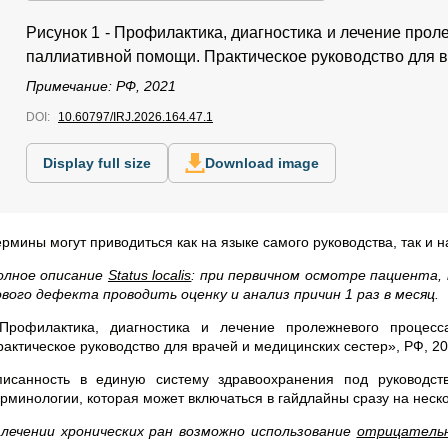
Рисунок 1 - Профилактика, диагностика и лечение про
паллиативной помощи. Практическое руководство для в
Примечание: РФ, 2021
DOI:
10.60797/IRJ.2026.164.47.1
Display full size
Download image
рмины могут приводиться как на языке самого руководства, так и н
олное описание
Status localis
: при первичном осмотре пациента,
ового дефекта проводить оценку и анализ причин 1 раз в месяц.
«Профилактика, диагностика и лечение пролежневого процес
рактическое руководство для врачей и медицинских сестер», РФ, 20
писанность в единую систему здравоохранения под руководс
ерминологии, которая может включаться в гайдлайны сразу на неско
 лечении хронических ран возможно использование
отрицательн