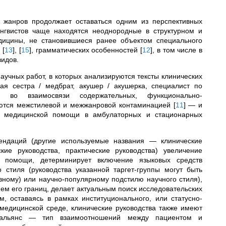
и жанров продолжает оставаться одним из перспективных
нгвистов чаще находятся неоднородные в структурном и
дицины, не становившиеся ранее объектом специального
,
[
13
]
,
[
15
]
, грамматических особенностей
[
12
]
, в том числе в
идов.
аучных работ, в которых анализируются тексты клинических
ая сестра / медбрат, акушер / акушерка, специалист по
нт)
во взаимосвязи содержательных, функционально-
уются межстилевой и межжанровой контаминацией
[
11
]
—
и
е медицинской помощи в амбулаторных и стационарных
мендаций (другие используемые названия
—
клинические
кие руководства, практические руководства) увеличение
 помощи, детерминирует включение языковых средств
стиля (руководства указанной таргет-группы могут быть
вному) или научно-популярному подстилю научного стиля),
м его границ, делает актуальным поиск исследовательских
ом, оставаясь в рамках
институционального, или статусно-
медицинской среде, клинические руководства также имеют
ий альянс — тип взаимоотношений между пациентом и