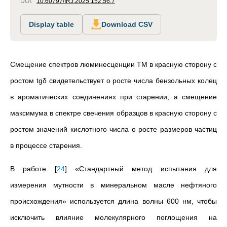
DOI:
10.60797/IRJ.2025.152.56.7
Display table
Download CSV
Смещение спектров люминесценции ТМ в красную сторону с
ростом tgδ свидетельствует о росте числа бензольных колец
в ароматических соединениях при старении, а смещение
максимума в спектре свечения образцов в красную сторону с
ростом значений кислотного числа о росте размеров частиц
в процессе старения.
В работе
[
24
]
«Стандартный метод испытания для
измерения мутности в минеральном масле нефтяного
происхождения» используется длина волны 600 нм, чтобы
исключить влияние молекулярного поглощения на