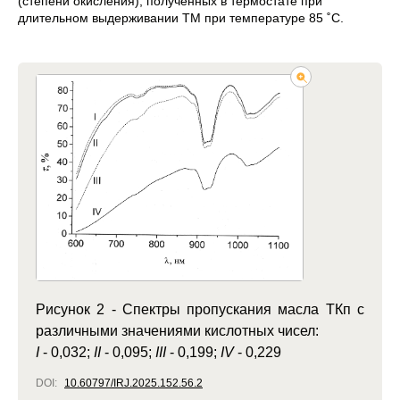
(степени окисления), полученных в термостате при
длительном выдерживании ТМ при температуре 85 ˚C.
Рисунок 2 - Спектры пропускания масла ТКп с
различными значениями кислотных чисел:
I
- 0,032;
II
- 0,095;
III
- 0,199;
IV
- 0,229
DOI:
10.60797/IRJ.2025.152.56.2