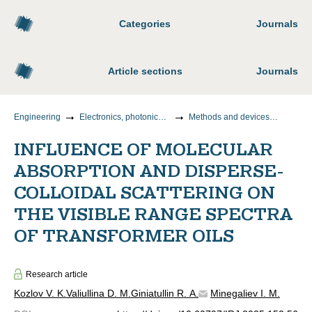
Categories
Journals
Article sections
Journals
Engineering
Electronics, photonics, instrumentation and communications
Methods and devices for control and diagnostics of materials, products, substances and the natural environment
INFLUENCE OF MOLECULAR
ABSORPTION AND DISPERSE-
COLLOIDAL SCATTERING ON
THE VISIBLE RANGE SPECTRA
OF TRANSFORMER OILS
Research article
Kozlov V. K.
Valiullina D. M.
Giniatullin R. A.
Minegaliev I. M.