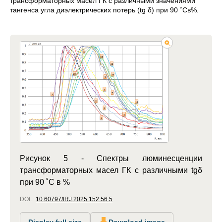
трансформаторных масел ГК с различными значениями
тангенса угла диэлектрических потерь (tg δ) при 90 ˚Cв%.
Рисунок 5 - Спектры люминесценции
трансформаторных масел ГК с различными tgδ
при 90 ˚C в %
DOI:
10.60797/IRJ.2025.152.56.5
Display full size
Download image