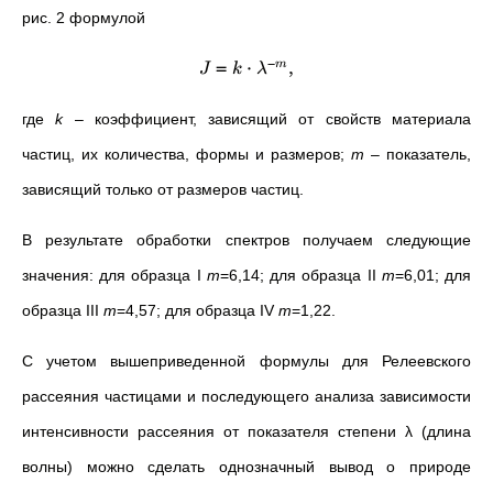
рис. 2 формулой
−
=
⋅
,
m
J
k
λ
где
k
– коэффициент, зависящий от свойств материала
частиц, их количества, формы и размеров;
m
– показатель,
зависящий только от размеров частиц.
В результате обработки спектров получаем следующие
значения: для образца I
m
=6,14; для образца II
m
=6,01; для
образца III
m
=4,57; для образца IV
m
=1,22.
С учетом вышеприведенной формулы для Релеевского
рассеяния частицами и последующего анализа зависимости
интенсивности рассеяния от показателя степени λ (длина
волны) можно сделать однозначный вывод о природе