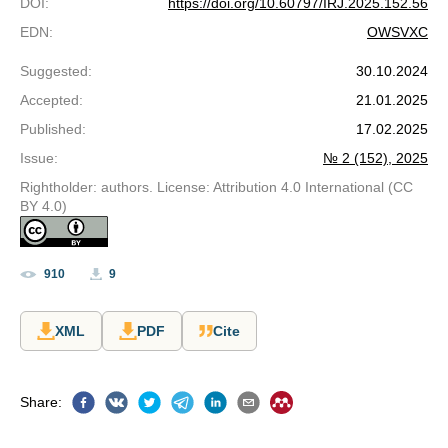
DOI
:
https://doi.org/10.60797/IRJ.2025.152.56
EDN
:
OWSVXC
Suggested
:
30.10.2024
Accepted
:
21.01.2025
Published
:
17.02.2025
Issue
:
№ 2 (152), 2025
Rightholder: authors. License: Attribution 4.0 International (CC
BY 4.0)
910
9
XML
PDF
Cite
Share
: