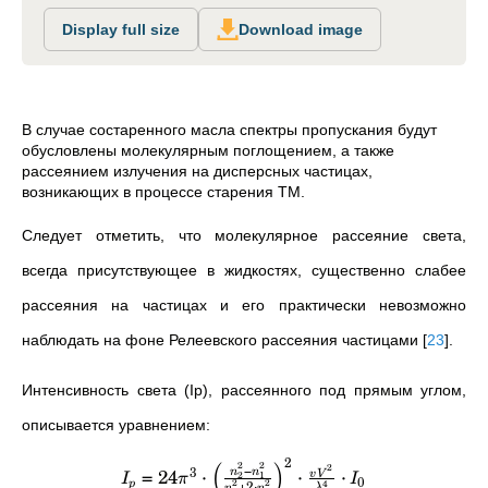
Display full size
Download image
В случае состаренного масла спектры пропускания будут
обусловлены молекулярным поглощением, а также
рассеянием излучения на дисперсных частицах,
возникающих в процессе старения ТМ.
Следует отметить, что молекулярное рассеяние света,
всегда присутствующее в жидкостях, существенно слабее
рассеяния на частицах и его практически невозможно
наблюдать на фоне Релеевского рассеяния частицами
[
23
]
.
Интенсивность света (Ip), рассеянного под прямым углом,
описывается уравнением:
2
2
2
(
)
2
−
3
=
24
⋅
⋅
⋅
n
n
2
1
v
V
I
π
I
0
2
2
4
+
2
⋅
p
λ