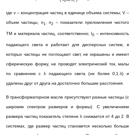
n
n
2
1
где ν – концентрация частиц в единице объема системы; V –
объем частицы; n
, n
– показатели преломления чистого
1
2
ТМ и материала частиц, соответственно; I
– интенсивность
0
падающего света и работает для дисперсных систем, в
которых частицы не поглощают свет, не окрашены и имеют
сферическую форму, не проводят электрический ток, малы
по сравнению с λ падающего света (не более 0,1·λ) и
удалены друг от друга на достаточно большие расстояния.
В трансформаторном масле присутствуют разные частицы (с
широким спектром размеров и формы). C увеличением
размера частиц показатель степени λ снижается от 4 до 2. В
системах, где размер частиц становится несколько больше