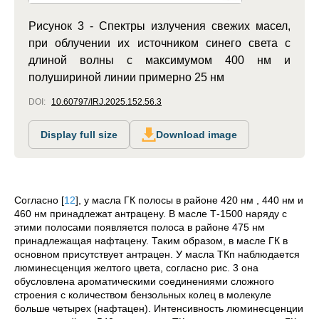
Рисунок 3 - Спектры излучения свежих масел,
при облучении их источником синего света с
длиной волны с максимумом 400 нм и
полушириной линии примерно 25 нм
DOI:
10.60797/IRJ.2025.152.56.3
Display full size
Download image
Согласно
[
12
]
, у масла ГК полосы в районе 420 нм , 440 нм и
460 нм принадлежат антрацену. В масле Т-1500 наряду с
этими полосами появляется полоса в районе 475 нм
принадлежащая нафтацену. Таким образом, в масле ГК в
основном присутствует антрацен. У масла ТКп наблюдается
люминесценция желтого цвета, согласно рис. 3 она
обусловлена ароматическими соединениями сложного
строения с количеством бензольных колец в молекуле
больше четырех (нафтацен). Интенсивность люминесценции