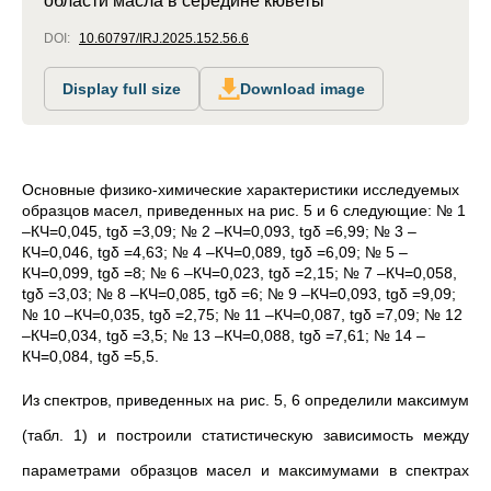
области масла в середине кюветы
DOI:
10.60797/IRJ.2025.152.56.6
Display full size
Download image
Основные физико-химические характеристики исследуемых
образцов масел, приведенных на рис. 5 и 6 следующие: № 1
–КЧ=0,045, tgδ =3,09; № 2 –КЧ=0,093, tgδ =6,99; № 3 –
КЧ=0,046, tgδ =4,63; № 4 –КЧ=0,089, tgδ =6,09; № 5 –
КЧ=0,099, tgδ =8; № 6 –КЧ=0,023, tgδ =2,15; № 7 –КЧ=0,058,
tgδ =3,03; № 8 –КЧ=0,085, tgδ =6; № 9 –КЧ=0,093, tgδ =9,09;
№ 10 –КЧ=0,035, tgδ =2,75; № 11 –КЧ=0,087, tgδ =7,09; № 12
–КЧ=0,034, tgδ =3,5; № 13 –КЧ=0,088, tgδ =7,61; № 14 –
КЧ=0,084, tgδ =5,5.
Из спектров, приведенных на рис. 5, 6 определили максимум
(табл. 1) и построили статистическую зависимость между
параметрами образцов масел и максимумами в спектрах