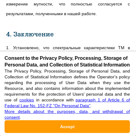
измерение мутности, что полностью согласуется с
результатами, полученными в нашей работе.
4. Заключение
1. Установлено, что спектральные характеристики ТМ в
видимой области спектра обусловлены молекулярным
Consent to the Privacy Policy, Processing, Storage of
Personal Data, and Collection of Statistical Information
поглощением ароматических соединений (область 400-600
The Privacy Policy, Processing, Storage of Personal Data, and
Collection of Statistical Information defines the Operator's policy
нм) и рассеянием света на длинах волн 600-800 нм на
regarding the processing of User Data when they use the
непоглощающих в этой области частицах, возникающих в ТМ
Resource, and also contains information about the implemented
requirements for the protection of Users' personal data and the
в процессе окисления.
use of
cookies
in accordance with
paragraph 1 of Article 6 of
Federal Law No. 152-FZ "On Personal Data"
.
2. В процессе старения возрастает концентрация
More details about the purposes, data, and withdrawal of
consent
.
ароматических соединений и изменяется структура молекул
Accept
ароматических соединений, что приводит к возрастанию