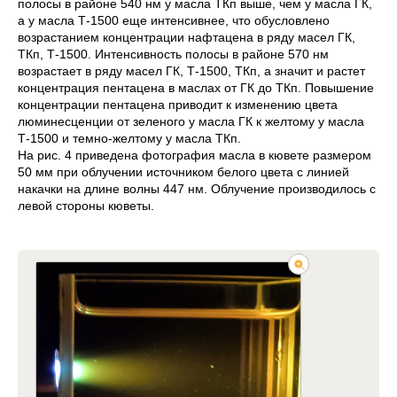
полосы в районе 540 нм у масла ТКп выше, чем у масла ГК,
а у масла Т-1500 еще интенсивнее, что обусловлено
возрастанием концентрации нафтацена в ряду масел ГК,
ТКп, Т-1500. Интенсивность полосы в районе 570 нм
возрастает в ряду масел ГК, Т-1500, ТКп, а значит и растет
концентрация пентацена в маслах от ГК до ТКп. Повышение
концентрации пентацена приводит к изменению цвета
люминесценции от зеленого у масла ГК к желтому у масла
Т-1500 и темно-желтому у масла ТКп.
На рис. 4 приведена фотография масла в кювете размером
50 мм при облучении источником белого цвета с линией
накачки на длине волны 447 нм. Облучение производилось с
левой стороны кюветы.