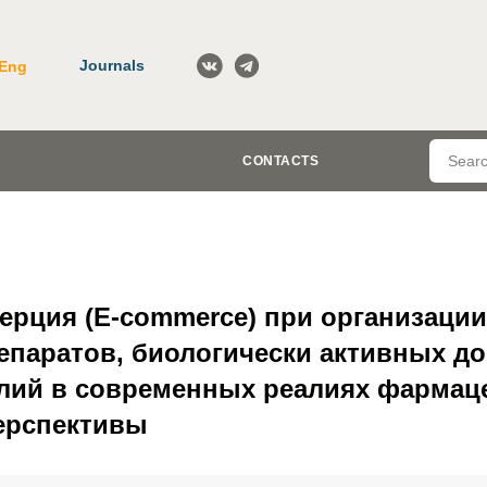
Journals
Eng
CONTACTS
ерция (E-commerce) при организаци
епаратов, биологически активных до
лий в современных реалиях фармац
перспективы