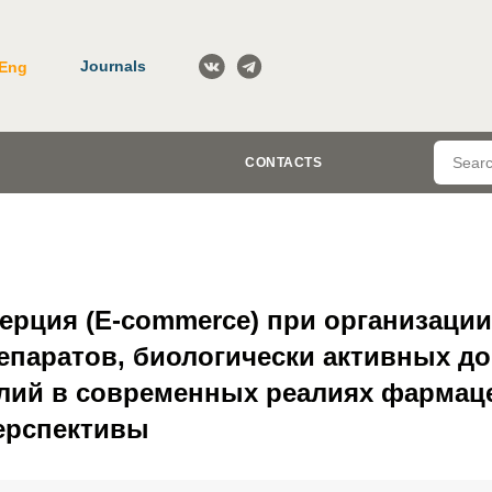
Journals
Eng
CONTACTS
ерция (E-commerce) при организаци
епаратов, биологически активных до
лий в современных реалиях фармац
перспективы