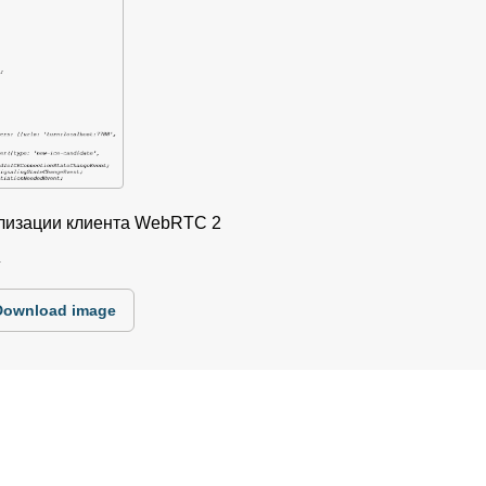
ализации клиента WebRTC 2
4
Download image