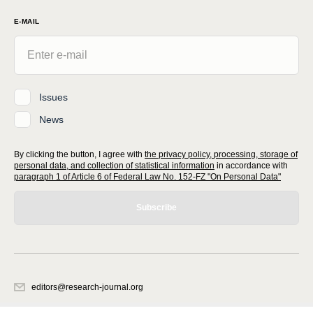
E-MAIL
Issues
News
By clicking the button, I agree with
the privacy policy, processing, storage of
personal data, and collection of statistical information
in accordance with
paragraph 1 of Article 6 of Federal Law No. 152-FZ "On Personal Data"
Subscribe
editors@research-journal.org
620066, Sverdlovsk region, Yekaterinburg, st. Akademicheskaya, 11A,